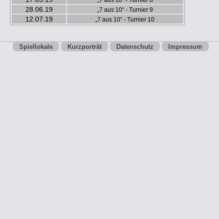
28.06.19
„7 aus 10“ - Turnier 9
12.07.19
„7 aus 10“ - Turnier 10
Spiellokale
Kurzporträt
Datenschutz
Impressum