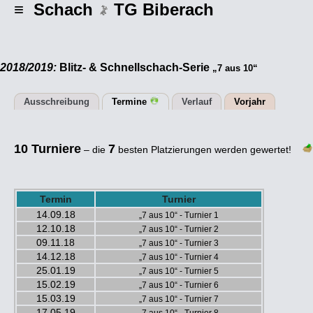
≡ Schach
TG Biberach
2018/2019:
Blitz- & Schnellschach-Serie
„7 aus 10“
Ausschreibung
Termine
Verlauf
Vorjahr
10 Turniere
7
– die
besten Platzierungen werden gewertet!
Termin
Turnier
14.09.18
„7 aus 10“ - Turnier 1
12.10.18
„7 aus 10“ - Turnier 2
09.11.18
„7 aus 10“ - Turnier 3
14.12.18
„7 aus 10“ - Turnier 4
25.01.19
„7 aus 10“ - Turnier 5
15.02.19
„7 aus 10“ - Turnier 6
15.03.19
„7 aus 10“ - Turnier 7
17.05.19
„7 aus 10“ - Turnier 8