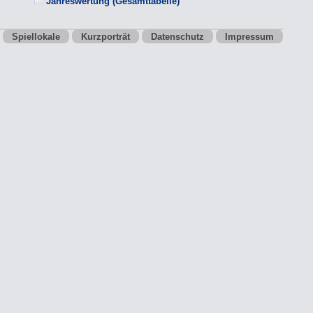
Jahreswertung (Gesamttabelle)
Spiellokale
Kurzporträt
Datenschutz
Impressum