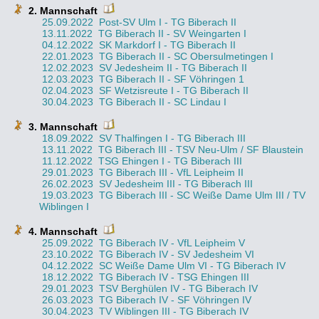
2. Mannschaft
25.09.2022
Post-SV Ulm I - TG Biberach II
13.11.2022
TG Biberach II - SV Weingarten I
04.12.2022
SK Markdorf I - TG Biberach II
22.01.2023
TG Biberach II - SC Obersulmetingen I
12.02.2023
SV Jedesheim II - TG Biberach II
12.03.2023
TG Biberach II - SF Vöhringen 1
02.04.2023
SF Wetzisreute I - TG Biberach II
30.04.2023
TG Biberach II - SC Lindau I
3. Mannschaft
18.09.2022
SV Thalfingen I - TG Biberach III
13.11.2022
TG Biberach III - TSV Neu-Ulm / SF Blaustein
11.12.2022
TSG Ehingen I - TG Biberach III
29.01.2023
TG Biberach III - VfL Leipheim II
26.02.2023
SV Jedesheim III - TG Biberach III
19.03.2023
TG Biberach III - SC Weiße Dame Ulm III / TV
Wiblingen I
4. Mannschaft
25.09.2022
TG Biberach IV - VfL Leipheim V
23.10.2022
TG Biberach IV - SV Jedesheim VI
04.12.2022
SC Weiße Dame Ulm VI - TG Biberach IV
18.12.2022
TG Biberach IV - TSG Ehingen III
29.01.2023
TSV Berghülen IV - TG Biberach IV
26.03.2023
TG Biberach IV - SF Vöhringen IV
30.04.2023
TV Wiblingen III - TG Biberach IV