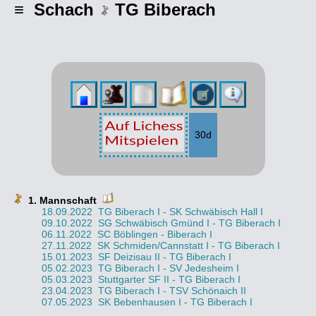
≡ Schach
TG Biberach
30d
1. Mannschaft
18.09.2022
TG Biberach I - SK Schwäbisch Hall I
09.10.2022
SG Schwäbisch Gmünd I - TG Biberach I
06.11.2022
SC Böblingen - Biberach I
27.11.2022
SK Schmiden/Cannstatt I - TG Biberach I
15.01.2023
SF Deizisau II - TG Biberach I
05.02.2023
TG Biberach I - SV Jedesheim I
05.03.2023
Stuttgarter SF II - TG Biberach I
23.04.2023
TG Biberach I - TSV Schönaich II
07.05.2023
SK Bebenhausen I - TG Biberach I