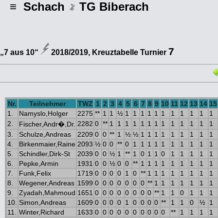
≡ Schach
TG Biberach
7
„7 aus 10“
2018/2019, Kreuztabelle Turnier
Nr.
Teilnehmer
TWZ
1
2
3
4
5
6
7
8
9
10
11
12
13
14
15
1.
Namyslo,Holger
2275
**
1
1
½
1
1
1
1
1
1
1
1
1
1
1
2.
2282
0
**
1
1
1
1
1
1
1
1
1
1
1
1
1
Fischer,Andr�,Dr.
3.
Schulze,Andreas
2209
0
0
**
1
½
½
1
1
1
1
1
1
1
1
1
4.
Birkenmaier,Raine
2093
½
0
0
**
0
1
1
1
1
1
1
1
1
1
1
5.
Schindler,Dirk-St
2039
0
0
½
1
**
1
0
1
1
0
1
1
1
1
1
6.
Pepke,Armin
1931
0
0
½
0
0
**
1
1
1
1
1
1
1
1
1
7.
Funk,Felix
1719
0
0
0
0
1
0
**
1
1
1
1
1
1
1
1
8.
Wegener,Andreas
1599
0
0
0
0
0
0
0
**
1
1
1
1
1
1
1
9.
Zyadah,Mahmoud
1651
0
0
0
0
0
0
0
0
**
1
1
0
1
1
1
10.
Simon,Andreas
1609
0
0
0
0
1
0
0
0
0
**
1
1
0
½
1
11.
Winter,Richard
1633
0
0
0
0
0
0
0
0
0
0
**
1
1
1
1