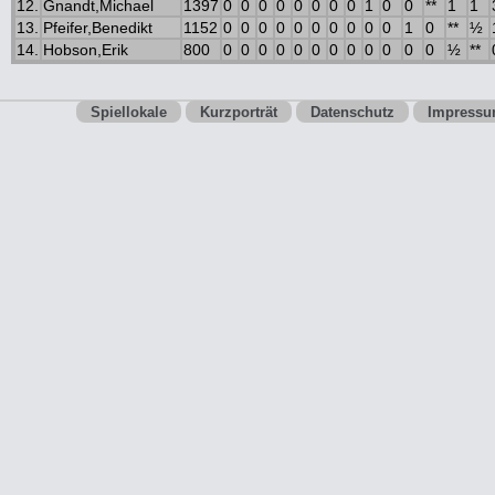
12.
Gnandt,Michael
1397
0
0
0
0
0
0
0
0
1
0
0
**
1
1
13.
Pfeifer,Benedikt
1152
0
0
0
0
0
0
0
0
0
0
1
0
**
½
14.
Hobson,Erik
800
0
0
0
0
0
0
0
0
0
0
0
0
½
**
Spiellokale
Kurzporträt
Datenschutz
Impress