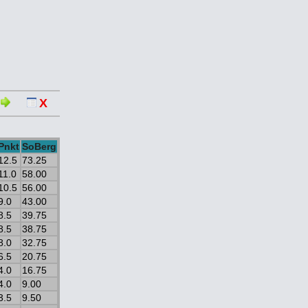
X
Pnkt
SoBerg
12.5
73.25
11.0
58.00
10.5
56.00
9.0
43.00
8.5
39.75
8.5
38.75
8.0
32.75
6.5
20.75
4.0
16.75
4.0
9.00
3.5
9.50