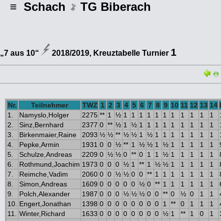
≡ Schach
TG Biberach
1
„7 aus 10“
2018/2019, Kreuztabelle Turnier
Nr.
Teilnehmer
TWZ
1
2
3
4
5
6
7
8
9
10
11
12
13
14
1.
Namyslo,Holger
2275
**
1
½
1
1
1
1
1
1
1
1
1
1
1
2.
Sinz,Bernhard
2377
0
**
½
1
½
1
1
1
1
1
1
1
1
1
3.
Birkenmaier,Raine
2093
½
½
**
½
½
1
½
1
1
1
1
1
1
1
4.
Pepke,Armin
1931
0
0
½
**
1
½
½
1
½
1
1
1
1
1
5.
Schulze,Andreas
2209
0
½
½
0
**
0
1
1
½
1
1
1
1
1
6.
Rothmund,Joachim
1973
0
0
0
½
1
**
1
½
½
1
1
1
1
1
7.
Reimche,Vadim
2060
0
0
½
½
0
0
**
1
1
1
1
1
1
1
8.
Simon,Andreas
1609
0
0
0
0
0
½
0
**
1
1
1
1
1
1
9.
Polch,Alexander
1987
0
0
0
½
½
½
0
0
**
0
½
0
1
1
10.
Engert,Jonathan
1398
0
0
0
0
0
0
0
0
1
**
0
1
1
1
11.
Winter,Richard
1633
0
0
0
0
0
0
0
0
½
1
**
1
0
1