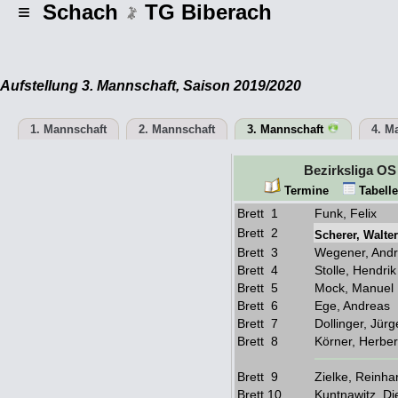
≡ Schach
TG Biberach
Aufstellung 3. Mannschaft, Saison 2019/2020
1. Mannschaft
2. Mannschaft
3. Mannschaft
4. M
Bezirksliga OS
Termine
Tabel
Brett 1
Funk, Felix
Brett 2
Scherer, Walter
Brett 3
Wegener, And
Brett 4
Stolle, Hendrik
Brett 5
Mock, Manuel
Brett 6
Ege, Andreas
Brett 7
Dollinger, Jür
Brett 8
Körner, Herber
Brett 9
Zielke, Reinha
Brett 10
Kuntnawitz, Di