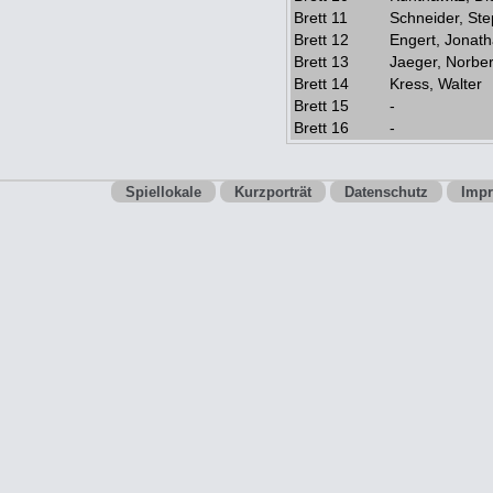
Brett 11
Schneider, St
Brett 12
Engert, Jonat
Brett 13
Jaeger, Norber
Brett 14
Kress, Walter
Brett 15
-
Brett 16
-
Spiellokale
Kurzporträt
Datenschutz
Imp