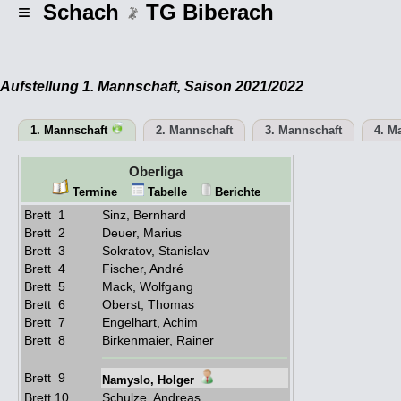
≡ Schach
TG Biberach
Aufstellung 1. Mannschaft, Saison 2021/2022
1. Mannschaft
2. Mannschaft
3. Mannschaft
4. M
Oberliga
Termine
Tabelle
Berichte
Brett 1
Sinz, Bernhard
Brett 2
Deuer, Marius
Brett 3
Sokratov, Stanislav
Brett 4
Fischer, André
Brett 5
Mack, Wolfgang
Brett 6
Oberst, Thomas
Brett 7
Engelhart, Achim
Brett 8
Birkenmaier, Rainer
Brett 9
Namyslo, Holger
Brett 10
Schulze, Andreas