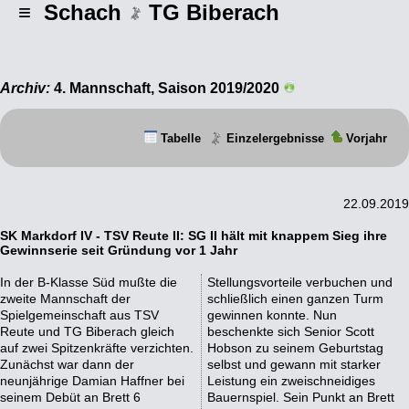
≡ Schach
TG Biberach
Archiv:
4. Mannschaft, Saison 2019/2020
Tabelle
Einzelergebnisse
Vorjahr
22.09.2019
SK Markdorf IV - TSV Reute II: SG II hält mit knappem Sieg ihre
Gewinnserie seit Gründung vor 1 Jahr
In der B-Klasse Süd mußte die
Stellungsvorteile verbuchen und
zweite Mannschaft der
schließlich einen ganzen Turm
Spielgemeinschaft aus TSV
gewinnen konnte. Nun
Reute und TG Biberach gleich
beschenkte sich Senior Scott
auf zwei Spitzenkräfte verzichten.
Hobson zu seinem Geburtstag
Zunächst war dann der
selbst und gewann mit starker
neunjährige Damian Haffner bei
Leistung ein zweischneidiges
seinem Debüt an Brett 6
Bauernspiel. Sein Punkt an Brett