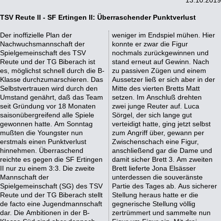
13.10.2019
TSV Reute II - SF Ertingen II: Überraschender Punktverlust
Der inoffizielle Plan der
weniger im Endspiel mühen. Hier
Nachwuchsmannschaft der
konnte er zwar die Figur
Spielgemeinschaft des TSV
nochmals zurückgewinnen und
Reute und der TG Biberach ist
stand erneut auf Gewinn. Nach
es, möglichst schnell durch die B-
zu passiven Zügen und einem
Klasse durchzumarschieren. Das
Aussetzer ließ er sich aber in der
Selbstvertrauen wird durch den
Mitte des vierten Bretts Matt
Umstand genährt, daß das Team
setzen. Im Anschluß drehten
seit Gründung vor 18 Monaten
zwei junge Reuter auf. Luca
saisonübergreifend alle Spiele
Sörgel, der sich lange gut
gewonnen hatte. Am Sonntag
verteidigt hatte, ging jetzt selbst
mußten die Youngster nun
zum Angriff über, gewann per
erstmals einen Punktverlust
Zwischenschach eine Figur,
hinnehmen. Überraschend
anschließend gar die Dame und
reichte es gegen die SF Ertingen
damit sicher Brett 3. Am zweiten
II nur zu einem 3:3. Die zweite
Brett lieferte Jona Elsässer
Mannschaft der
unterdessen die souveränste
Spielgemeinschaft (SG) des TSV
Partie des Tages ab. Aus sicherer
Reute und der TG Biberach stellt
Stellung heraus hatte er die
de facto eine Jugendmannschaft
gegnerische Stellung völlig
dar. Die Ambitionen in der B-
zertrümmert und sammelte nun