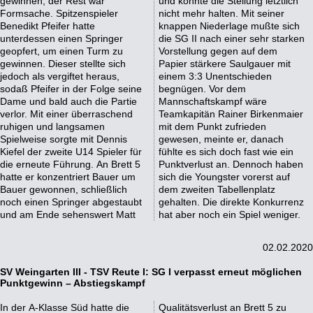
gewinnen; der Rest war
und konnte die Stellung letztlich
Formsache. Spitzenspieler
nicht mehr halten. Mit seiner
Benedikt Pfeifer hatte
knappen Niederlage mußte sich
unterdessen einen Springer
die SG II nach einer sehr starken
geopfert, um einen Turm zu
Vorstellung gegen auf dem
gewinnen. Dieser stellte sich
Papier stärkere Saulgauer mit
jedoch als vergiftet heraus,
einem 3:3 Unentschieden
sodaß Pfeifer in der Folge seine
begnügen. Vor dem
Dame und bald auch die Partie
Mannschaftskampf wäre
verlor. Mit einer überraschend
Teamkapitän Rainer Birkenmaier
ruhigen und langsamen
mit dem Punkt zufrieden
Spielweise sorgte mit Dennis
gewesen, meinte er, danach
Kiefel der zweite U14 Spieler für
fühlte es sich doch fast wie ein
die erneute Führung. An Brett 5
Punktverlust an. Dennoch haben
hatte er konzentriert Bauer um
sich die Youngster vorerst auf
Bauer gewonnen, schließlich
dem zweiten Tabellenplatz
noch einen Springer abgestaubt
gehalten. Die direkte Konkurrenz
und am Ende sehenswert Matt
hat aber noch ein Spiel weniger.
02.02.2020
SV Weingarten III - TSV Reute I: SG I verpasst erneut möglichen
Punktgewinn – Abstiegskampf
In der A-Klasse Süd hatte die
Qualitätsverlust an Brett 5 zu