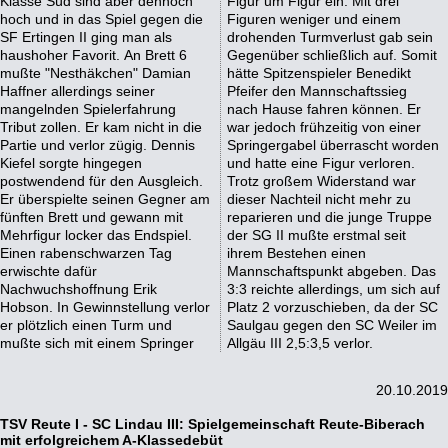
Klasse Süd sind aber dennoch
Figur um Figur ein. Mit drei
hoch und in das Spiel gegen die
Figuren weniger und einem
SF Ertingen II ging man als
drohenden Turmverlust gab sein
haushoher Favorit. An Brett 6
Gegenüber schließlich auf. Somit
mußte "Nesthäkchen" Damian
hätte Spitzenspieler Benedikt
Haffner allerdings seiner
Pfeifer den Mannschaftssieg
mangelnden Spielerfahrung
nach Hause fahren können. Er
Tribut zollen. Er kam nicht in die
war jedoch frühzeitig von einer
Partie und verlor zügig. Dennis
Springergabel überrascht worden
Kiefel sorgte hingegen
und hatte eine Figur verloren.
postwendend für den Ausgleich.
Trotz großem Widerstand war
Er überspielte seinen Gegner am
dieser Nachteil nicht mehr zu
fünften Brett und gewann mit
reparieren und die junge Truppe
Mehrfigur locker das Endspiel.
der SG II mußte erstmal seit
Einen rabenschwarzen Tag
ihrem Bestehen einen
erwischte dafür
Mannschaftspunkt abgeben. Das
Nachwuchshoffnung Erik
3:3 reichte allerdings, um sich auf
Hobson. In Gewinnstellung verlor
Platz 2 vorzuschieben, da der SC
er plötzlich einen Turm und
Saulgau gegen den SC Weiler im
mußte sich mit einem Springer
Allgäu III 2,5:3,5 verlor.
20.10.2019
TSV Reute I - SC Lindau III: Spielgemeinschaft Reute-Biberach
mit erfolgreichem A-Klassedebüt