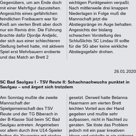
Gegenübers, um am Ende doch
wichtigen Punktgewinn verpaßt.
mit einer Mehrfigur dazustehen.
Nach mittlerweile drei knappen
Angesichts eines gefährlichen
Niederlagen in Folge muß die
feindlichen Freibauern war für
Mannschaft jetzt die
Kreß am vierten Brett aber doch
Abstiegsränge im Auge behalten.
nur ein Remis drin. Die Führung
Angesichts der bislang
brachte dafür Djordje Andjelic,
schwachen Vorstellung des
der sich aus einer schlechteren
Schlußlichts SC Lindau III sollte
Stellung befreit hatte, mit aktivem
für die SG aber keine wirkliche
Spiel erst Mehrbauern eroberte
Abstiegsgefahr drohen.
und das Match an Brett 2
26.01.2020
SC Bad Saulgau I - TSV Reute II: Schachnachwuchs punktet in
Saulgau – und ärgert sich trotzdem
Am Sonntag mußte die zweite
gesetzt. Derweil hatte Belanna
Mannschaft der
Haarmann am vierten Brett
Spielgemeinschaft des TSV
leichten Vorteil aus der Hand
Reute und der TG Biberach in
gegeben und mußte sehr
der B-Klasse Süd beim SC Bad
aufpassen, nicht in Nachteil zu
Saulgau antreten. Angetrieben
geraten. Sie löste das Problem
vor allem durch ihre U14-Spieler
jedoch mit ein paar kreativen
holten die Youngster mit starker
Ideen und wickelte in ein sicheres