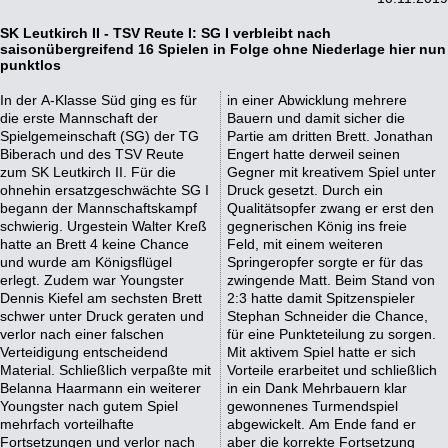
SK Leutkirch II - TSV Reute I: SG I verbleibt nach
saisonübergreifend 16 Spielen in Folge ohne Niederlage hier nun
punktlos
In der A-Klasse Süd ging es für
in einer Abwicklung mehrere
die erste Mannschaft der
Bauern und damit sicher die
Spielgemeinschaft (SG) der TG
Partie am dritten Brett. Jonathan
Biberach und des TSV Reute
Engert hatte derweil seinen
zum SK Leutkirch II. Für die
Gegner mit kreativem Spiel unter
ohnehin ersatzgeschwächte SG I
Druck gesetzt. Durch ein
begann der Mannschaftskampf
Qualitätsopfer zwang er erst den
schwierig. Urgestein Walter Kreß
gegnerischen König ins freie
hatte an Brett 4 keine Chance
Feld, mit einem weiteren
und wurde am Königsflügel
Springeropfer sorgte er für das
erlegt. Zudem war Youngster
zwingende Matt. Beim Stand von
Dennis Kiefel am sechsten Brett
2:3 hatte damit Spitzenspieler
schwer unter Druck geraten und
Stephan Schneider die Chance,
verlor nach einer falschen
für eine Punkteteilung zu sorgen.
Verteidigung entscheidend
Mit aktivem Spiel hatte er sich
Material. Schließlich verpaßte mit
Vorteile erarbeitet und schließlich
Belanna Haarmann ein weiterer
in ein Dank Mehrbauern klar
Youngster nach gutem Spiel
gewonnenes Turmendspiel
mehrfach vorteilhafte
abgewickelt. Am Ende fand er
Fortsetzungen und verlor nach
aber die korrekte Fortsetzung