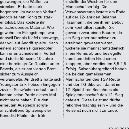
gezwungen, die Waffen zu
5 stellte die Weichen für den
strecken. Er hatte stark
Mannschaftserfolg. Die
begonnen, im weiteren Verlauf
Verwantwortung lastete am Ende
jedoch seinen König zu stark
auf der 12-jährigen Belanna
entblößt. Das kostete ihn
Haarmann, die bei ihrem Debüt
entscheidendes Material. Wie
sehr kontrolliert spielte. Sie
gewohnt im Eilzugstempo war
gewann zwar einen Bauern, da
derweil Dennis Kiefel unterwegs,
ein Sieg aber nur schwer zu
der voll auf Angriff spielte. Nach
erreichen gewesen wären,
einem schönen Figurenopfer
wickelte sie mannschaftsdienlich
kam er entscheidend in Vorteil
in ein Remis ab und besiegelte
und stellte für seine 10 Jahre
damit am dritten Brett einen
eine bereits große Routine unter
knappen, aber verdienten 3,5:2,5
Beweis, als er am vierten Brett
Erfolg. Saisonübergreifend haben
sicher zum Ausgleich
die beiden gemeinsamen
verwandelte. An Brett 2 hatte sich
Mannschaften des TSV Reute
Youngster Erik Hobson hingegen
und der TG Biberach damit im
zuviele Schwächen erlaubt und
12. Spiel ihres Bestehens als
konnte seine Partie dieses Mal
Spielgemeinschaft den 12. Sieg
nicht mehr halten. Für den
gefeiert. Diese Leistung dürfte
erneuten Ausgleich sorgte
rekordverdächtig sein – und die
anschließend Spitzenspieler
Reise ist noch nicht zu Ende.
Benedikt Pfeifer, der früh