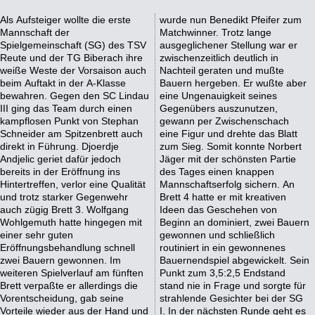
Als Aufsteiger wollte die erste
wurde nun Benedikt Pfeifer zum
Mannschaft der
Matchwinner. Trotz lange
Spielgemeinschaft (SG) des TSV
ausgeglichener Stellung war er
Reute und der TG Biberach ihre
zwischenzeitlich deutlich in
weiße Weste der Vorsaison auch
Nachteil geraten und mußte
beim Auftakt in der A-Klasse
Bauern hergeben. Er wußte aber
bewahren. Gegen den SC Lindau
eine Ungenauigkeit seines
III ging das Team durch einen
Gegenübers auszunutzen,
kampflosen Punkt von Stephan
gewann per Zwischenschach
Schneider am Spitzenbrett auch
eine Figur und drehte das Blatt
direkt in Führung. Djoerdje
zum Sieg. Somit konnte Norbert
Andjelic geriet dafür jedoch
Jäger mit der schönsten Partie
bereits in der Eröffnung ins
des Tages einen knappen
Hintertreffen, verlor eine Qualität
Mannschaftserfolg sichern. An
und trotz starker Gegenwehr
Brett 4 hatte er mit kreativen
auch zügig Brett 3. Wolfgang
Ideen das Geschehen von
Wohlgemuth hatte hingegen mit
Beginn an dominiert, zwei Bauern
einer sehr guten
gewonnen und schließlich
Eröffnungsbehandlung schnell
routiniert in ein gewonnenes
zwei Bauern gewonnen. Im
Bauernendspiel abgewickelt. Sein
weiteren Spielverlauf am fünften
Punkt zum 3,5:2,5 Endstand
Brett verpaßte er allerdings die
stand nie in Frage und sorgte für
Vorentscheidung, gab seine
strahlende Gesichter bei der SG
Vorteile wieder aus der Hand und
I. In der nächsten Runde geht es