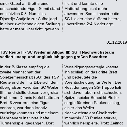
einer Gabel an Brett 5 eine
nicht und konnte eine
entscheidende Figur. Somit stand
Mattdrohung nicht mehr
es plötzlich 0:3. Nun blies
abwenden. Somit kassierte die
Djoerdje Andjelic zur Aufholjagd.
SG I leider eine äußerst bittere,
In einer zweischneidigen Stellung
unverdiente 2:4 Niederlage.
hatte er mehr Übersicht, gewann
01.12.2019
TSV Reute II - SC Weiler im Allgäu III: SG II Nachwuchsteam
verliert knapp und unglücklich gegen großen Favoriten
In der B-Klasse empfing die
Verteidigungsstrategie kostete
zweite Mannschaft der
ihn schließlich das dritte Brett
Spielgemeinschaft (SG) des TSV
und bedeutete die
Reute und der TG Biberach den
Vorentscheidung für Weiler. Der
übergroßen Favoriten SC Weiler
Rest der jungen SG-Truppe ließ
III – und stellte diesen vor große
sich davon aber nicht schocken.
Probleme. Dennis Kiefel hatte an
Spitzenspieler Benedikt Pfeifer
Brett 6 zwar erst eine Figur
sorgte für einen Paukenschlag,
verloren, war dann kreativ
als er das Weiler
zurückgekommen und mit einem
Nachwuchstalent Giselbrecht,
Mehrbauern ins vorteilhafte
immerhin 350 Punkte stärker,
Turmendspiel gegangen. Dort
wahrlich herspielte. Trotz Zeitnot