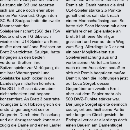
Leistung ein 3:3 und ärgerten
Remis ab. Damit hatten die drei
sich am Ende doch eher über
U14-Spieler starke 2,5 Punkte
einen Punktverlust. Gegen den
geholt und es sah stark nach
SC Bad Saulgau hatte die zweite
einem Mannschaftssieg aus. So
Mannschaft der
hatte sich Scott Hobson mit einer
Spielgemeinschaft (SG) des TSV
einfallsreichen Spielanlage an
Reute und der TG Biberach
Brett 6 früh eine Mehrfigur
wieder drei U14 Spieler an Bord,
gesichert und war auf dem Weg
mußte aber auf Jona Elsässer an
zum Sieg. Allerdings ließ er erst
Brett 2 verzichten. Saulgau hatte
ein paar Möglichkeiten zur
hingegen an den beiden
Spielvereinfachung aus und
vorderen Brettern ihre
verlor seinen Vorteil am Ende
Spitzenspieler zur Verfügung, die
nach einem Aussetzer, sodaß er
mit ihrer Wertungszahl und
sich mit Remis begnügen mußte.
Spielstärke auch locker in der
Damit ruhten die Hoffnungen jetzt
Landesliga mithalten könnten.
auf Luca Sörgel, dessen
Die SG II ließ sich davon aber
Gegenüber am zweiten Brett
nicht schocken und begann
aber auf dem Papier mehr als
konzentriert. An Brett 3 bestrafte
500 DWZ-Punkte stärker war.
Youngster Erik Hobson gleich die
Der junge Sörgel spielte dennoch
erste Ungenauigkeit seiner
couragiert und hielt seine Partie
Gegnerin. Durch eine Fesselung
sehr lange im Gleichgewicht. Im
und ein Abzugsschach konnte er
Endspiel verlor er allerdings doch
zügig die Dame und einen Läufer
einen Bauern am Damenflügel