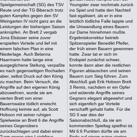
Spielgemeinschaft (SG) des TSV
Youngster zwar nochmals zurück
Reute und der TG Biberach trotz
ins Spiel und hatte den Nachteil
guten Kampfes gegen den SV
fast egalisiert, als er in eine
Weingarten IV nicht ganz an die
letztlich tödliche Falle tappte und
Leistungen der bisherigen Saison
die Umwandlung eines Bauern
anknüpfen. An Brett 2 vergab
zur Dame hinnehmen mußte.
Jona Elsässer seine zuvor
Ergebniskorrektur betrieb
erspielten Vorteile und lief mit
Spitzenspieler Benedikt Pfeifer,
einem falschen Plan in eine
der früh einen Bauern gewonnen
Niederlage. Auch Belanna
hatte. Zwar tat er sich im
Haarmann hatte lange eine
Endspiel zunächst schwer,
ausgeglichene Stellung, verpaßte
konnte dann aber die restlichen
es nach gegenseitigen Rochaden
Figuren abtauschen und seinen
aber, selbst Druck auf den König
Bauern zum Sieg führen. Zum
zu machen. Beim Versuch, die
Abschluß gab Erik Hobson Brett
Angriffe auf den eigenen König
3 Remis, nachdem er ein Opfer
abzuwehren, wurde sie am
und wütende Angriffe seines
vierten Brett von einer
Gegners elegant abgewehrt und
Bauernwalze tödlich erwischt.
sich eigentlich gar Vorteile
Hoffnung keimte auf, als Scott
verschafft gehabt hatte. Für die
Hobson mit seiner ruhigen
SG II war dies der
Spielweise an Brett 6 die Angriffe
Saisonabschluß, da sie am
seines Gegenübers
kommenden Spieltag spielfrei ist.
zurückschlagen und dabei einen
Mit 6:6 Punkten dürfte sie am
Turm gegen eine Leichfigur
Ende auf einem guten vierten