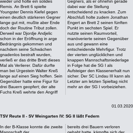
wieder und holte ein solides
Gegners, als er ohnehin gerade
Remis. An Brett 6 spielte
dabei war die Stellung
Youngster Dennis Kiefel gegen
entscheidend zu knacken. Zum
einen deutlich stärkeren Gegner
Abschluß holte zudem Jonathan
lange gut mit, mußte aber Ende
Engert an Brett 2 seinen fünften
doch der Routine Tribut zollen.
Punkt im sechsten Spiel. Er
Derweil war Djordje Andjelic
nutzte seinen Raumvorteil,
schon in der Eröffnung in arge
manöverierte seinen Gegenüber
Bedrängnis gekommen und
aus und gewann eine
nachdem seine Schwächen
entscheidende Mehrfigur. Trotz
gnadenlos bestraft wurden,
der vierten unglücklichen und
verließ er das dritte Brett dieses
knappen Mannschaftsniederlage
Mal als Verlierer. Dafür durfte
in Folge hat die SG I als
man bei Urgestein Walter Kreß
Aufsteiger den Klassenerhalt nun
lange auf einen Sieg hoffen. Sein
sicher. Der SC Lindau III kann als
Gegenüber hatte eine Figur für
Letzter am letzten Spieltag nicht
drei Bauern geopfert; der alte
mehr an der SG I vorbeiziehen.
Fuchs Kreß wehrte den Angriff
01.03.2020
TSV Reute II - SV Weingarten IV: SG II läßt Federn
In der B-Klasse konnte die zweite
bereits drei Bauern verloren
Mannschaft der
gehabt hatte, kämpfte sich der