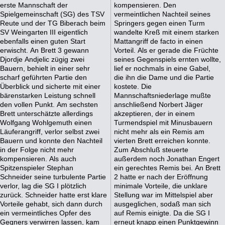
erste Mannschaft der
kompensieren. Den
Spielgemeinschaft (SG) des TSV
vermeintlichen Nachteil seines
Reute und der TG Biberach beim
Springers gegen einen Turm
SV Weingarten III eigentlich
wandelte Kreß mit einem starken
ebenfalls einen guten Start
Mattangriff de facto in einen
erwischt. An Brett 3 gewann
Vorteil. Als er gerade die Früchte
Djordje Andjelic zügig zwei
seines Gegenspiels ernten wollte,
Bauern, behielt in einer sehr
lief er nochmals in eine Gabel,
scharf geführten Partie den
die ihn die Dame und die Partie
Überblick und sicherte mit einer
kostete. Die
bärenstarken Leistung schnell
Mannschaftsniederlage mußte
den vollen Punkt. Am sechsten
anschließend Norbert Jäger
Brett unterschätzte allerdings
akzeptieren, der in einem
Wolfgang Wohlgemuth einen
Turmendspiel mit Minusbauern
Läuferangriff, verlor selbst zwei
nicht mehr als ein Remis am
Bauern und konnte den Nachteil
vierten Brett erreichen konnte.
in der Folge nicht mehr
Zum Abschluß steuerte
kompensieren. Als auch
außerdem noch Jonathan Engert
Spitzenspieler Stephan
ein gerechtes Remis bei. An Brett
Schneider seine turbulente Partie
2 hatte er nach der Eröffnung
verlor, lag die SG I plötzlich
minimale Vorteile, die unklare
zurück. Schneider hatte erst klare
Stellung war im Mittelspiel aber
Vorteile gehabt, sich dann durch
ausgeglichen, sodaß man sich
ein vermeintliches Opfer des
auf Remis einigte. Da die SG I
Gegners verwirren lassen, kam
erneut knapp einen Punktgewinn