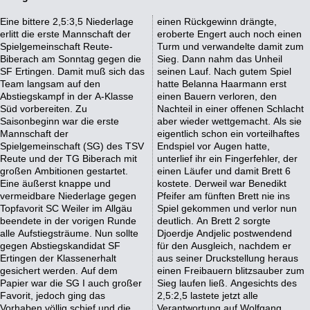
Eine bittere 2,5:3,5 Niederlage
einen Rückgewinn drängte,
erlitt die erste Mannschaft der
eroberte Engert auch noch einen
Spielgemeinschaft Reute-
Turm und verwandelte damit zum
Biberach am Sonntag gegen die
Sieg. Dann nahm das Unheil
SF Ertingen. Damit muß sich das
seinen Lauf. Nach gutem Spiel
Team langsam auf den
hatte Belanna Haarmann erst
Abstiegskampf in der A-Klasse
einen Bauern verloren, den
Süd vorbereiten. Zu
Nachteil in einer offenen Schlacht
Saisonbeginn war die erste
aber wieder wettgemacht. Als sie
Mannschaft der
eigentlich schon ein vorteilhaftes
Spielgemeinschaft (SG) des TSV
Endspiel vor Augen hatte,
Reute und der TG Biberach mit
unterlief ihr ein Fingerfehler, der
großen Ambitionen gestartet.
einen Läufer und damit Brett 6
Eine äußerst knappe und
kostete. Derweil war Benedikt
vermeidbare Niederlage gegen
Pfeifer am fünften Brett nie ins
Topfavorit SC Weiler im Allgäu
Spiel gekommen und verlor nun
beendete in der vorigen Runde
deutlich. An Brett 2 sorgte
alle Aufstiegsträume. Nun sollte
Djoerdje Andjelic postwendend
gegen Abstiegskandidat SF
für den Ausgleich, nachdem er
Ertingen der Klassenerhalt
aus seiner Druckstellung heraus
gesichert werden. Auf dem
einen Freibauern blitzsauber zum
Papier war die SG I auch großer
Sieg laufen ließ. Angesichts des
Favorit, jedoch ging das
2,5:2,5 lastete jetzt alle
Vorhaben völlig schief und die
Verantwortung auf Wolfgang