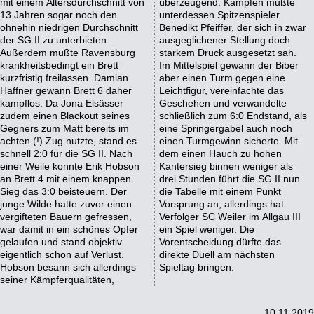
mit einem Altersdurchschnitt von
überzeugend. Kämpfen mußte
13 Jahren sogar noch den
unterdessen Spitzenspieler
ohnehin niedrigen Durchschnitt
Benedikt Pfeiffer, der sich in zwar
der SG II zu unterbieten.
ausgeglichener Stellung doch
Außerdem mußte Ravensburg
starkem Druck ausgesetzt sah.
krankheitsbedingt ein Brett
Im Mittelspiel gewann der Biber
kurzfristig freilassen. Damian
aber einen Turm gegen eine
Haffner gewann Brett 6 daher
Leichtfigur, vereinfachte das
kampflos. Da Jona Elsässer
Geschehen und verwandelte
zudem einen Blackout seines
schließlich zum 6:0 Endstand, als
Gegners zum Matt bereits im
eine Springergabel auch noch
achten (!) Zug nutzte, stand es
einen Turmgewinn sicherte. Mit
schnell 2:0 für die SG II. Nach
dem einen Hauch zu hohen
einer Weile konnte Erik Hobson
Kantersieg binnen weniger als
an Brett 4 mit einem knappen
drei Stunden führt die SG II nun
Sieg das 3:0 beisteuern. Der
die Tabelle mit einem Punkt
junge Wilde hatte zuvor einen
Vorsprung an, allerdings hat
vergifteten Bauern gefressen,
Verfolger SC Weiler im Allgäu III
war damit in ein schönes Opfer
ein Spiel weniger. Die
gelaufen und stand objektiv
Vorentscheidung dürfte das
eigentlich schon auf Verlust.
direkte Duell am nächsten
Hobson besann sich allerdings
Spieltag bringen.
seiner Kämpferqualitäten,
10.11.2019