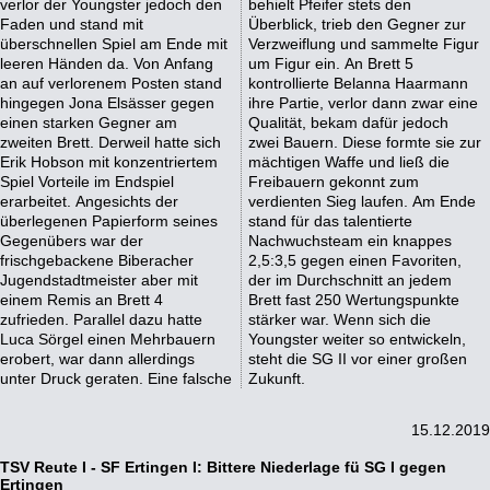
verlor der Youngster jedoch den
behielt Pfeifer stets den
Faden und stand mit
Überblick, trieb den Gegner zur
überschnellen Spiel am Ende mit
Verzweiflung und sammelte Figur
leeren Händen da. Von Anfang
um Figur ein. An Brett 5
an auf verlorenem Posten stand
kontrollierte Belanna Haarmann
hingegen Jona Elsässer gegen
ihre Partie, verlor dann zwar eine
einen starken Gegner am
Qualität, bekam dafür jedoch
zweiten Brett. Derweil hatte sich
zwei Bauern. Diese formte sie zur
Erik Hobson mit konzentriertem
mächtigen Waffe und ließ die
Spiel Vorteile im Endspiel
Freibauern gekonnt zum
erarbeitet. Angesichts der
verdienten Sieg laufen. Am Ende
überlegenen Papierform seines
stand für das talentierte
Gegenübers war der
Nachwuchsteam ein knappes
frischgebackene Biberacher
2,5:3,5 gegen einen Favoriten,
Jugendstadtmeister aber mit
der im Durchschnitt an jedem
einem Remis an Brett 4
Brett fast 250 Wertungspunkte
zufrieden. Parallel dazu hatte
stärker war. Wenn sich die
Luca Sörgel einen Mehrbauern
Youngster weiter so entwickeln,
erobert, war dann allerdings
steht die SG II vor einer großen
unter Druck geraten. Eine falsche
Zukunft.
15.12.2019
TSV Reute I - SF Ertingen I: Bittere Niederlage fü SG I gegen
Ertingen