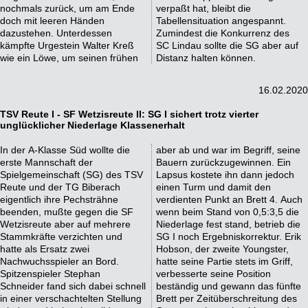
nochmals zurück, um am Ende
verpaßt hat, bleibt die
doch mit leeren Händen
Tabellensituation angespannt.
dazustehen. Unterdessen
Zumindest die Konkurrenz des
kämpfte Urgestein Walter Kreß
SC Lindau sollte die SG aber auf
wie ein Löwe, um seinen frühen
Distanz halten können.
16.02.2020
TSV Reute I - SF Wetzisreute II: SG I sichert trotz vierter
unglücklicher Niederlage Klassenerhalt
In der A-Klasse Süd wollte die
aber ab und war im Begriff, seine
erste Mannschaft der
Bauern zurückzugewinnen. Ein
Spielgemeinschaft (SG) des TSV
Lapsus kostete ihn dann jedoch
Reute und der TG Biberach
einen Turm und damit den
eigentlich ihre Pechsträhne
verdienten Punkt an Brett 4. Auch
beenden, mußte gegen die SF
wenn beim Stand von 0,5:3,5 die
Wetzisreute aber auf mehrere
Niederlage fest stand, betrieb die
Stammkräfte verzichten und
SG I noch Ergebniskorrektur. Erik
hatte als Ersatz zwei
Hobson, der zweite Youngster,
Nachwuchsspieler an Bord.
hatte seine Partie stets im Griff,
Spitzenspieler Stephan
verbesserte seine Position
Schneider fand sich dabei schnell
beständig und gewann das fünfte
in einer verschachtelten Stellung
Brett per Zeitüberschreitung des