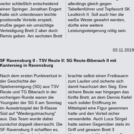
verlor schließlich entscheidend
allerdings gleich gegen
einen Springer. Jonathan Engert
Tabellenführer und Topfavorit SK
hatte sich unterdessen leichte
Leutkirch II. Soll auch hier die
positionelle Vorteile erspielt,
weiße Weste gewahrt werden,
mußte gegen ein umsichtige
dürfte eine weitere
Verteidigung Brett 2 aber doch
Leistungssteigerung nötig sein.
Remis geben. Am sechsten Brett
03.11.2019
SF Ravensburg II - TSV Reute II: SG Reute-Biberach II mit
Kantersieg in Ravensburg
Nach dem ersten Punktverlust in
brachte selbst einen Freibauern
der Geschichte der
zum Laufen und sicherte sich
Spielvereinigung (SG) aus TSV
damit hauchzart den Sieg. Eine
Reute und TG Biberach in der
sichere Beute war hingegen das
vorherigen Runde waren die
fünfte Brett, an dem Dennis Kiefel
Youngster der SG II am Sonntag
nach solider Eröffnung im
im Auswärtsspiel der B-Klasse
Mittelspiel eine Figur gewonnen
Süd auf "Wiedergutmachung"
hatte und den Vorteil sicher
aus. Das Team wurde dabei
verwandelte. Auch Luca Sörgel
zunächst doppelt überrascht. Die
hatte seinen Gegenüber stets im
SF Ravensburg II schafften es,
Griff und gewann Brett 3