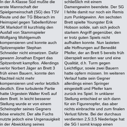
In der A-Klasse Süd mußte die
schließlich mit einem
erste Mannschaft der
Damengewinn beendete. Der SG
Spielgemeinschaft (SG) des TSV
I fehlte damit nur noch ein Remis
Reute und der TG Biberach im
zum Punktgewinn. Am sechsten
Heimspiel gegen Tabellenführer
Brett spielte Youngster Erik
SK Markdorf III kurzfristig den
Hobson solide, sah sich jedoch
Ausfall von Stammspieler
starkem Angriff gegenüber, den
Wolfgang Wohlgemuth
er trotz guten Spiels nicht
kompensieren und konnte auch
aufhalten konnte. Nun lasteten
Spitzenspieler Stephan
alle Hoffnungen auf Benedikt
Schneider nicht einsetzen. Dafür
Pfeifer, der an Brett 5 bereits früh
gewann Jonathan Engert das
überspielt worden war und eine
Spitzenbrett kampflos. Allerdings
Qualität, d.h. Turm gegen
verlor Norbert Jäger an Brett 3
Leichtfigur, sowie zwei Bauern
früh einen Bauern, konnte den
hatte opfern müssen. Im weiteren
Nachteil nicht mehr
Verlauf hatte sein Gegner
kompensieren und verlor letztlich
allerdings einen Springer
deutlich. Eine turbulente Partie
eingestellt und Pfeifer kam
hatte Urgestein Walter Kreß auf
zurück ins Spiel. In unklarer
dem Brett. In leicht besserer
Stellung entschied er sich dann
Stellung wurde er von einem
für ein Figurenopfer, das aber
Scheinopfer seines Gegners
nichts einbrachte und zum finalen
böse erwischt. Der alte Fuchs
Verlust führte. Bei der durchaus
nutzte jedoch eine Ungenauigkeit
verdienten 2,5:3,5 Niederlage hat
in der Abwicklung seines
die SG I somit knapp einen