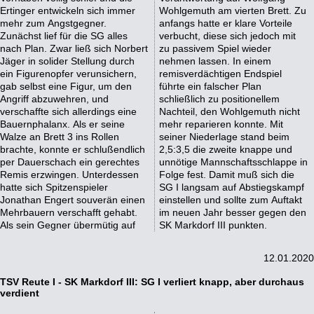
Ertinger entwickeln sich immer
Wohlgemuth am vierten Brett. Zu
mehr zum Angstgegner.
anfangs hatte er klare Vorteile
Zunächst lief für die SG alles
verbucht, diese sich jedoch mit
nach Plan. Zwar ließ sich Norbert
zu passivem Spiel wieder
Jäger in solider Stellung durch
nehmen lassen. In einem
ein Figurenopfer verunsichern,
remisverdächtigen Endspiel
gab selbst eine Figur, um den
führte ein falscher Plan
Angriff abzuwehren, und
schließlich zu positionellem
verschaffte sich allerdings eine
Nachteil, den Wohlgemuth nicht
Bauernphalanx. Als er seine
mehr reparieren konnte. Mit
Walze an Brett 3 ins Rollen
seiner Niederlage stand beim
brachte, konnte er schlußendlich
2,5:3,5 die zweite knappe und
per Dauerschach ein gerechtes
unnötige Mannschaftsschlappe in
Remis erzwingen. Unterdessen
Folge fest. Damit muß sich die
hatte sich Spitzenspieler
SG I langsam auf Abstiegskampf
Jonathan Engert souverän einen
einstellen und sollte zum Auftakt
Mehrbauern verschafft gehabt.
im neuen Jahr besser gegen den
Als sein Gegner übermütig auf
SK Markdorf III punkten.
12.01.2020
TSV Reute I - SK Markdorf III: SG I verliert knapp, aber durchaus
verdient