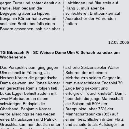
gegen Turm und später damit die
Laichingen und Blaustein auf
Partie. Nun begann die
Rang 3, muß aber bei
Begegnung aber zu kippen:
schlechteren Brettpunkten auf
Benjamin Körner hatte zwar am
Ausrutscher der Führenden
sechsten Brett ebenfalls einen
hoffen.
Bauern gewonnen, sah sich aber
12.03.2006
TG Biberach IV - SC Weisse Dame Ulm V: Schach paradox am
Wochenende
Das Perspektivteam ging gegen
sicherte Spitzenspieler Walter
Ulm schnell in Führung, als
Scherer, der mit einem
Herbert Körner die gegnerische
Mehrbauern seinen Gegner in
Dame gewann und Jonas Körner
remisverdächtigem Endspiel 70
ein gerechtes Remis folgen ließ.
Züge lang gekonnt und
Lukas Egger behielt zudem mit
erfolgreich "durchknetete". Damit
zwei Mehrbauern in einem
beendete die junge Mannschaft
schwierigen Endspiel die
die Saison mit 50% der
Oberhand. Benjamin Körner
Brettpunkte, aber 75% der
verlor allerdings seines wegen
Mannschaftspunkte (9:3) auf
eines Minusbauern und Patrick
einem beachtlichen dritten Platz
Gruschka kam nun deutlich unter
und scheiterte als Aufsteiger nur