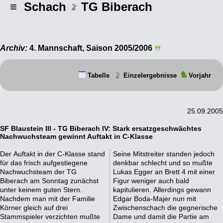
≡ Schach
TG Biberach
Archiv:
4. Mannschaft, Saison 2005/2006
Tabelle
Einzelergebnisse
Vorjahr
25.09.2005
SF Blaustein III - TG Biberach IV: Stark ersatzgeschwächtes
Nachwuchsteam gewinnt Auftakt in C-Klasse
Der Auftakt in der C-Klasse stand
Seine Mitstreiter standen jedoch
für das frisch aufgestiegene
denkbar schlecht und so mußte
Nachwuchsteam der TG
Lukas Egger an Brett 4 mit einer
Biberach am Sonntag zunächst
Figur weniger auch bald
unter keinem guten Stern.
kapitulieren. Allerdings gewann
Nachdem man mit der Familie
Edgar Boda-Majer nun mit
Körner gleich auf drei
Zwischenschach die gegnerische
Stammspieler verzichten mußte
Dame und damit die Partie am