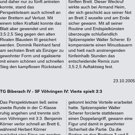
und daher nur zu fünft antreten
fünften Brett. Dieser Weckruf
konnte, stand das
wirkte auch bei Armand Heim,
Perspektivteam auch schnell an
der sich geschickt aus seiner Not
vier Brettern auf Verlust. Mit
an Brett 2 wuselte und am Ende
einem tollen Kraftakt konnte das
sicher gewann. Mit all seiner
Blatt aber gewendet und ein
Routine und Endspielkünsten
3,5:2,5 Sieg gegen den alten
überzeugte schlußendlich
Rivalen Blaustein III gesichert
Spitzenspieler Walter Scherer. Er
werden. Dominik Reinhard fand
kompensierte einen Minusbauern
am sechsten Brett als Einziger zu
und hielt nach anstrengenden
gewohnter Form und egalisierte
fünfeinhalb Stunden das
mit einem schönen und schnellen
entscheidende Remis zum
Sieg den kampflosen Rückstand.
3,5:2,5 Auftaktsieg fest.
23.10.2005
TG Biberach IV - SF Vöhringen IV: Vierte spielt 3:3
Das Perspektivteam ließ seine
gekonnt leichte Vorteile erarbeitet
zweite Runde in der C-Klasse
hatte. Spitzenspieler Walter
ruhig angehen und trennte sich
Scherer forcierte stattdessen
von Vöhringen mit 3:3. Benjamin
einen Doppelangriff, gewann eine
Körner verlor schnell an Brett 6,
Figur und damit in gewohnter
während Herbert Körner
Sicherheit die Partie. Da die
zunächst eine Figur am zweiten
Partien an den Brettern 3 und 5