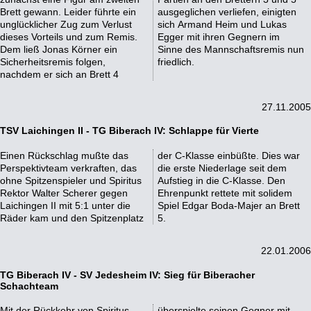
Brett gewann. Leider führte ein
ausgeglichen verliefen, einigten
unglücklicher Zug zum Verlust
sich Armand Heim und Lukas
dieses Vorteils und zum Remis.
Egger mit ihren Gegnern im
Dem ließ Jonas Körner ein
Sinne des Mannschaftsremis nun
Sicherheitsremis folgen,
friedlich.
nachdem er sich an Brett 4
27.11.2005
TSV Laichingen II - TG Biberach IV: Schlappe für Vierte
Einen Rückschlag mußte das
der C-Klasse einbüßte. Dies war
Perspektivteam verkraften, das
die erste Niederlage seit dem
ohne Spitzenspieler und Spiritus
Aufstieg in die C-Klasse. Den
Rektor Walter Scherer gegen
Ehrenpunkt rettete mit solidem
Laichingen II mit 5:1 unter die
Spiel Edgar Boda-Majer an Brett
Räder kam und den Spitzenplatz
5.
22.01.2006
TG Biberach IV - SV Jedesheim IV: Sieg für Biberacher
Schachteam
Mit der Rückkehr von Spiritus
überspielte seinen Gegner mit