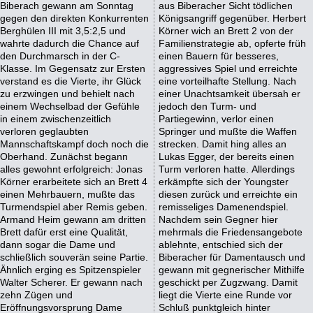
Biberach gewann am Sonntag
aus Biberacher Sicht tödlichen
gegen den direkten Konkurrenten
Königsangriff gegenüber. Herbert
Berghülen III mit 3,5:2,5 und
Körner wich an Brett 2 von der
wahrte dadurch die Chance auf
Familienstrategie ab, opferte früh
den Durchmarsch in der C-
einen Bauern für besseres,
Klasse. Im Gegensatz zur Ersten
aggressives Spiel und erreichte
verstand es die Vierte, ihr Glück
eine vorteilhafte Stellung. Nach
zu erzwingen und behielt nach
einer Unachtsamkeit übersah er
einem Wechselbad der Gefühle
jedoch den Turm- und
in einem zwischenzeitlich
Partiegewinn, verlor einen
verloren geglaubten
Springer und mußte die Waffen
Mannschaftskampf doch noch die
strecken. Damit hing alles an
Oberhand. Zunächst begann
Lukas Egger, der bereits einen
alles gewohnt erfolgreich: Jonas
Turm verloren hatte. Allerdings
Körner erarbeitete sich an Brett 4
erkämpfte sich der Youngster
einen Mehrbauern, mußte das
diesen zurück und erreichte ein
Turmendspiel aber Remis geben.
remisseliges Damenendspiel.
Armand Heim gewann am dritten
Nachdem sein Gegner hier
Brett dafür erst eine Qualität,
mehrmals die Friedensangebote
dann sogar die Dame und
ablehnte, entschied sich der
schließlich souverän seine Partie.
Biberacher für Damentausch und
Ähnlich erging es Spitzenspieler
gewann mit gegnerischer Mithilfe
Walter Scherer. Er gewann nach
geschickt per Zugzwang. Damit
zehn Zügen und
liegt die Vierte eine Runde vor
Eröffnungsvorsprung Dame
Schluß punktgleich hinter