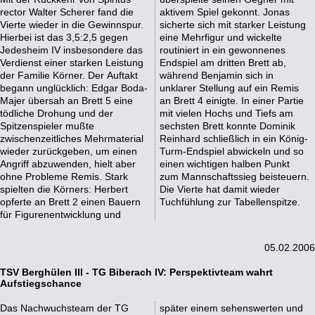
rector Walter Scherer fand die
aktivem Spiel gekonnt. Jonas
Vierte wieder in die Gewinnspur.
sicherte sich mit starker Leistung
Hierbei ist das 3,5:2,5 gegen
eine Mehrfigur und wickelte
Jedesheim IV insbesondere das
routiniert in ein gewonnenes
Verdienst einer starken Leistung
Endspiel am dritten Brett ab,
der Familie Körner. Der Auftakt
während Benjamin sich in
begann unglücklich: Edgar Boda-
unklarer Stellung auf ein Remis
Majer übersah an Brett 5 eine
an Brett 4 einigte. In einer Partie
tödliche Drohung und der
mit vielen Hochs und Tiefs am
Spitzenspieler mußte
sechsten Brett konnte Dominik
zwischenzeitliches Mehrmaterial
Reinhard schließlich in ein König-
wieder zurückgeben, um einen
Turm-Endspiel abwickeln und so
Angriff abzuwenden, hielt aber
einen wichtigen halben Punkt
ohne Probleme Remis. Stark
zum Mannschaftssieg beisteuern.
spielten die Körners: Herbert
Die Vierte hat damit wieder
opferte an Brett 2 einen Bauern
Tuchfühlung zur Tabellenspitze.
für Figurenentwicklung und
05.02.2006
TSV Berghülen III - TG Biberach IV: Perspektivteam wahrt
Aufstiegschance
Das Nachwuchsteam der TG
später einem sehenswerten und