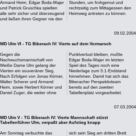
Armand Heim, Edgar Boda-Majer
Stunden, um frohgemut und
und Patrick Gruschka spielten
rechtzeitig zum Mittagessen den
alle sehr sicher und überzeugend
Heimweg antreten zu können.
und ließen ihren Gegner nie den
09.02.2004
WD Ulm VI - TG Biberach IV: Vierte auf dem Vormarsch
Gegen die
Punktverlust bleiben, mußte
Nachwuchsmannschaft von
Edgar Boda-Majer im letzten
Weiße Dame Ulm gelang der
Spiel des Tages noch eine
Vierten ein souveräner Sieg.
Niederlage zum 5:1-Endstand
Nach Erfolgen von Jonas Körner,
hinnehmen. Damit hat sich das
Walter Scherer und Armand
Biberacher Perspektivteam
Heim, sowie Herbert Körner und
bereits auf den zweiten
Daniel Zuger, die weiter ohne
Tabellenplatz vorgearbeitet.
07.03.2004
WD Ulm V - TG Biberach IV: Vierte Mannschaft stürzt
Tabellenführer Ulm, verpaßt aber Aufstieg knapp
Am Sonntag verbuchte das
sich sein Sieg am dritten Brett