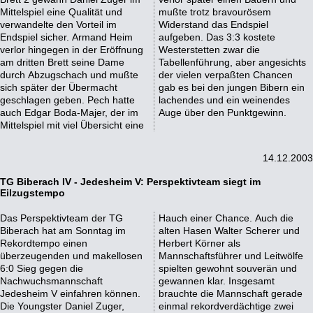
Mittelspiel eine Qualität und
mußte trotz bravourösem
verwandelte den Vorteil im
Widerstand das Endspiel
Endspiel sicher. Armand Heim
aufgeben. Das 3:3 kostete
verlor hingegen in der Eröffnung
Westerstetten zwar die
am dritten Brett seine Dame
Tabellenführung, aber angesichts
durch Abzugschach und mußte
der vielen verpaßten Chancen
sich später der Übermacht
gab es bei den jungen Bibern ein
geschlagen geben. Pech hatte
lachendes und ein weinendes
auch Edgar Boda-Majer, der im
Auge über den Punktgewinn.
Mittelspiel mit viel Übersicht eine
14.12.2003
TG Biberach IV - Jedesheim V: Perspektivteam siegt im
Eilzugstempo
Das Perspektivteam der TG
Hauch einer Chance. Auch die
Biberach hat am Sonntag im
alten Hasen Walter Scherer und
Rekordtempo einen
Herbert Körner als
überzeugenden und makellosen
Mannschaftsführer und Leitwölfe
6:0 Sieg gegen die
spielten gewohnt souverän und
Nachwuchsmannschaft
gewannen klar. Insgesamt
Jedesheim V einfahren können.
brauchte die Mannschaft gerade
Die Youngster Daniel Zuger,
einmal rekordverdächtige zwei