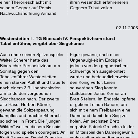
einer Therorieschlacht mit
ihren wesentlich erfahreneren
seinem Gegner auf Remis.
Gegnern Tribut zollen.
Nachwuchshoffnung Armand
02.11.2003
Westerstetten I - TG Biberach IV: Perspektivteam stürzt
Tabellenführer, vergibt aber Siegchance
Auch ohne seinen Spitzenspieler
Figur gewann, nach einer
Walter Scherer hatte das
Ungenauigkeit im Endspiel
Biberacher Perspektivteam am
jedoch von den gegnerischen
Sonntag gegen den
Schwerfiguren ausgekontert
Tabellenführer Westerstetten
wurde und bedauerlicherweise
einen starken Auftritt und trauerte
den König verlor. Einen
nach einem 3:3 Unentschieden
souveränen Sieg konnte
am Ende den vergebenen
stattdessen Jonas Körner an
Siegchancen nach. Der zweite
Brett 5 feiern. Im Endspiel opferte
alte Hase, Herbert Körner,
er gekonnt einen Bauern, um
gewann die Spitzenpaarung
sich mit einem Freibauern eine
kampflos und brachte Biberach
Dame und damit den Sieg zu
so schnell in Front. Die "jungen
holen. Am sechsten Brett
Wilden" wollten diesem Beispiel
verpaßte Patrick Gruschka leider
folgen und spielten couragiert. An
im Mittelspiel den Damengewinn,
Brett 2 gewann Daniel Zuger im
verlor später einen Bauern und