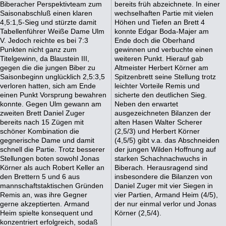
Biberacher Perspektivteam zum
bereits früh abzeichnete. In einer
Saisonabschluß einen klaren
wechselhaften Partie mit vielen
4,5:1,5-Sieg und stürzte damit
Höhen und Tiefen an Brett 4
Tabellenführer Weiße Dame Ulm
konnte Edgar Boda-Majer am
V. Jedoch reichte es bei 7:3
Ende doch die Oberhand
Punkten nicht ganz zum
gewinnen und verbuchte einen
Titelgewinn, da Blaustein III,
weiteren Punkt. Hierauf gab
gegen die die jungen Biber zu
Altmeister Herbert Körner am
Saisonbeginn unglücklich 2,5:3,5
Spitzenbrett seine Stellung trotz
verloren hatten, sich am Ende
leichter Vorteile Remis und
einen Punkt Vorsprung bewahren
sicherte den deutlichen Sieg.
konnte. Gegen Ulm gewann am
Neben den erwartet
zweiten Brett Daniel Zuger
ausgezeichneten Bilanzen der
bereits nach 15 Zügen mit
alten Hasen Walter Scherer
schöner Kombination die
(2,5/3) und Herbert Körner
gegnerische Dame und damit
(4,5/5) gibt v.a. das Abschneiden
schnell die Partie. Trotz besserer
der jungen Wilden Hoffnung auf
Stellungen boten sowohl Jonas
starken Schachnachwuchs in
Körner als auch Robert Keller an
Biberach. Herausragend sind
den Brettern 5 und 6 aus
insbesondere die Bilanzen von
mannschaftstaktischen Gründen
Daniel Zuger mit vier Siegen in
Remis an, was ihre Gegner
vier Partien, Armand Heim (4/5),
gerne akzeptierten. Armand
der nur einmal verlor und Jonas
Heim spielte konsequent und
Körner (2,5/4).
konzentriert erfolgreich, sodaß