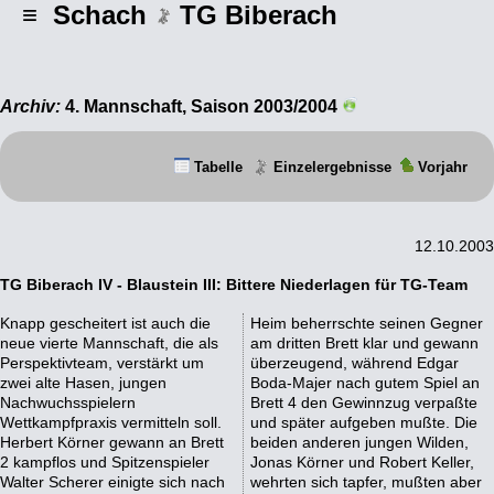
≡ Schach
TG Biberach
Archiv:
4. Mannschaft, Saison 2003/2004
Tabelle
Einzelergebnisse
Vorjahr
12.10.2003
TG Biberach IV - Blaustein III: Bittere Niederlagen für TG-Team
Knapp gescheitert ist auch die
Heim beherrschte seinen Gegner
neue vierte Mannschaft, die als
am dritten Brett klar und gewann
Perspektivteam, verstärkt um
überzeugend, während Edgar
zwei alte Hasen, jungen
Boda-Majer nach gutem Spiel an
Nachwuchsspielern
Brett 4 den Gewinnzug verpaßte
Wettkampfpraxis vermitteln soll.
und später aufgeben mußte. Die
Herbert Körner gewann an Brett
beiden anderen jungen Wilden,
2 kampflos und Spitzenspieler
Jonas Körner und Robert Keller,
Walter Scherer einigte sich nach
wehrten sich tapfer, mußten aber