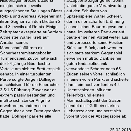
Niederlagen brechen. Zuerst
akzeptierte Jäger gerne. Somit
einigten sich in jeweils
lastete die ganze Verantwortung
ausgeglichenen Stellungen Dieter
auf den Schultern von
Rybka und Andreas Wegener mit
Spitzenspieler Walter Scherer,
ihren Gegnern an den Brettern 2
der in einer scharfen Eröffnung
und 3 jeweils auf Remis. Einige
schnell einen Bauern gewonnen
Zeit später akzeptierte außerdem
hatte. Im weiteren Partieverlauf
Altmeister Walter Kreß auf
baute er seinen Vorteil weiter aus
Anraten seines
und verbesserte seine Position
Mannschaftsführers ein
Stück um Stück, auch wenn er
Sicherheitsremisangebot im
sich stets starkem Gegenspiel
Turmendspiel. Zuvor hatte sich
erwehren mußte. Dank seiner
der 84-jährige Biber leichte
guten Endspieltechnik
Vorteile am siebten Brett erspielt
verwandelte Scherer nach 65
gehabt. In einer turbulenten
Zügen seinen Vorteil schließlich
Partie sorgte Jürgen Dollinger
in einen vollen Punkt und sicherte
anschließend für die Biberacher
damit ein hochverdientes 4:4
2,5:1,5 Führung. Zuvor war er
Unentschieden. Mit dem
extrem passiv gestanden und
Teilerfolg und ersten
mußte sich starker Angriffe
Mannschaftspunkt der Saison
erwehren, nachdem sein
sendet die TG III ein starkes
Gegenüber einen Turm geopfert
Lebenszeichen und setzt sich
hatte. Dollinger parierte alle
vorerst von der Abstiegszone ab.
25.02.2018