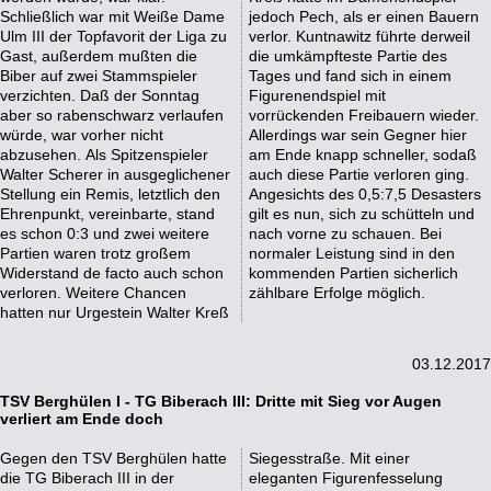
Schließlich war mit Weiße Dame
jedoch Pech, als er einen Bauern
Ulm III der Topfavorit der Liga zu
verlor. Kuntnawitz führte derweil
Gast, außerdem mußten die
die umkämpfteste Partie des
Biber auf zwei Stammspieler
Tages und fand sich in einem
verzichten. Daß der Sonntag
Figurenendspiel mit
aber so rabenschwarz verlaufen
vorrückenden Freibauern wieder.
würde, war vorher nicht
Allerdings war sein Gegner hier
abzusehen. Als Spitzenspieler
am Ende knapp schneller, sodaß
Walter Scherer in ausgeglichener
auch diese Partie verloren ging.
Stellung ein Remis, letztlich den
Angesichts des 0,5:7,5 Desasters
Ehrenpunkt, vereinbarte, stand
gilt es nun, sich zu schütteln und
es schon 0:3 und zwei weitere
nach vorne zu schauen. Bei
Partien waren trotz großem
normaler Leistung sind in den
Widerstand de facto auch schon
kommenden Partien sicherlich
verloren. Weitere Chancen
zählbare Erfolge möglich.
hatten nur Urgestein Walter Kreß
03.12.2017
TSV Berghülen I - TG Biberach III: Dritte mit Sieg vor Augen
verliert am Ende doch
Gegen den TSV Berghülen hatte
Siegesstraße. Mit einer
die TG Biberach III in der
eleganten Figurenfesselung