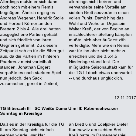
Allerdings mußte er sich dann
allerdings nicht beirren und
doch noch mit einem Remis
verwandelte seine Vorteile am
begnügen. Ähnlich erging es
siebten Brett souverän in einen
Andreas Wegener, Hendrik Stolle
vollen Punkt. Damit hing das
und Herbert Körner an den
Wohl und Wehe an Urgestein
Brettern 2 bis 4. Alle drei hatten
Walter Kreß, der von Beginn an
ausgeglichene Partien gehabt
in schlechterer Stellung kämpfen
und sich friedlich von ihren
mußte, sich aber äußerst zäh
Gegnern getrennt. Zu diesem
verteidigte. Mehr wie ein Remis
Zeitpunkt sah es für die Biber gut
war für ihn aber nicht mehr zu
aus, da die Partien im hinteren
erreichen und die 3,5:4,5
Paarkreuz meist vorteilhaft
Niederlage stand fest. Der
standen. Jonathan Engert
mißglückte Saisonauftakt kam für
verpaßte es nach starkem Spiel
die TG III doch etwas unerwartet
nun jedoch, den Sack
-- und durchaus unglücklich.
zuzumachen, geriet in Zeitnot,
12.11.2017
TG Biberach III - SC Weiße Dame Ulm III: Rabenschwarzer
Sonntag in Kreisliga
Daß es in der Kreisliga für die TG
an Brett 6 und Edeljoker Dieter
III am Sonntag nicht einfach
Kuntnawitz am siebten Brett.
werden würde, war klar.
Kreß hatte im Damenendspiel