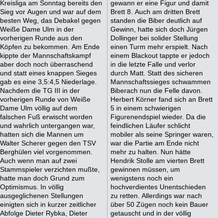
Kreisliga am Sonntag bereits den
gewann er eine Figur und damit
Sieg vor Augen und war auf dem
Brett 8. Auch am dritten Brett
besten Weg, das Debakel gegen
standen die Biber deutlich auf
Weiße Dame Ulm in der
Gewinn, hatte sich doch Jürgen
vorherigen Runde aus den
Dollinger bei solider Stellung
Köpfen zu bekommen. Am Ende
einen Turm mehr erspielt. Nach
kippte der Mannschaftskampf
einem Blackout tappte er jedoch
aber doch noch überraschend
in die letzte Falle und verlor
und statt eines knappen Sieges
durch Matt. Statt des sicheren
gab es eine 3,5:4,5 Niederlage.
Mannschaftssieges schwammen
Nachdem die TG III in der
Biberach nun die Felle davon.
vorherigen Runde von Weiße
Herbert Körner fand sich an Brett
Dame Ulm völlig auf dem
5 in einem schwierigen
falschen Fuß erwischt worden
Figurenendspiel wieder. Da die
und wahrlich untergangen war,
feindlichen Läufer schlicht
hatten sich die Mannen um
mobiler als seine Springer waren,
Walter Scherer gegen den TSV
war die Partie am Ende nicht
Berghülen viel vorgenommen.
mehr zu halten. Nun hätte
Auch wenn man auf zwei
Hendrik Stolle am vierten Brett
Stammspieler verzichten mußte,
gewinnen müssen, um
hatte man doch Grund zum
wenigstens noch ein
Optimismus. In völlig
hochverdientes Unentschieden
ausgeglichenen Stellungen
zu retten. Allerdings war nach
einigten sich in kurzer zeitlicher
über 50 Zügen noch kein Bauer
Abfolge Dieter Rybka, Dieter
getauscht und in der völlig