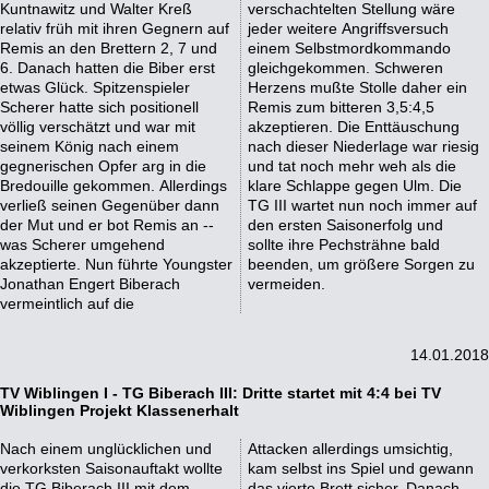
Kuntnawitz und Walter Kreß
verschachtelten Stellung wäre
relativ früh mit ihren Gegnern auf
jeder weitere Angriffsversuch
Remis an den Brettern 2, 7 und
einem Selbstmordkommando
6. Danach hatten die Biber erst
gleichgekommen. Schweren
etwas Glück. Spitzenspieler
Herzens mußte Stolle daher ein
Scherer hatte sich positionell
Remis zum bitteren 3,5:4,5
völlig verschätzt und war mit
akzeptieren. Die Enttäuschung
seinem König nach einem
nach dieser Niederlage war riesig
gegnerischen Opfer arg in die
und tat noch mehr weh als die
Bredouille gekommen. Allerdings
klare Schlappe gegen Ulm. Die
verließ seinen Gegenüber dann
TG III wartet nun noch immer auf
der Mut und er bot Remis an --
den ersten Saisonerfolg und
was Scherer umgehend
sollte ihre Pechsträhne bald
akzeptierte. Nun führte Youngster
beenden, um größere Sorgen zu
Jonathan Engert Biberach
vermeiden.
vermeintlich auf die
14.01.2018
TV Wiblingen I - TG Biberach III: Dritte startet mit 4:4 bei TV
Wiblingen Projekt Klassenerhalt
Nach einem unglücklichen und
Attacken allerdings umsichtig,
verkorksten Saisonauftakt wollte
kam selbst ins Spiel und gewann
die TG Biberach III mit dem
das vierte Brett sicher. Danach