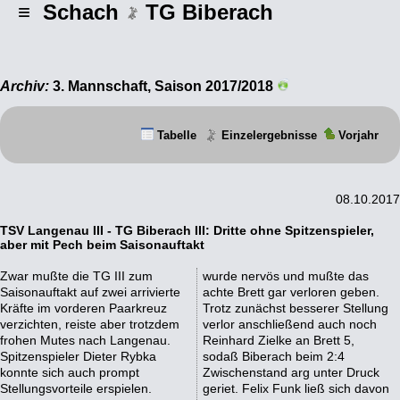
≡ Schach
TG Biberach
Archiv:
3. Mannschaft, Saison 2017/2018
Tabelle
Einzelergebnisse
Vorjahr
08.10.2017
TSV Langenau III - TG Biberach III: Dritte ohne Spitzenspieler,
aber mit Pech beim Saisonauftakt
Zwar mußte die TG III zum
wurde nervös und mußte das
Saisonauftakt auf zwei arrivierte
achte Brett gar verloren geben.
Kräfte im vorderen Paarkreuz
Trotz zunächst besserer Stellung
verzichten, reiste aber trotzdem
verlor anschließend auch noch
frohen Mutes nach Langenau.
Reinhard Zielke an Brett 5,
Spitzenspieler Dieter Rybka
sodaß Biberach beim 2:4
konnte sich auch prompt
Zwischenstand arg unter Druck
Stellungsvorteile erspielen.
geriet. Felix Funk ließ sich davon