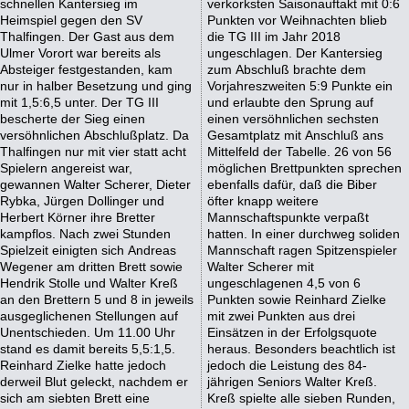
schnellen Kantersieg im
verkorksten Saisonauftakt mit 0:6
Heimspiel gegen den SV
Punkten vor Weihnachten blieb
Thalfingen. Der Gast aus dem
die TG III im Jahr 2018
Ulmer Vorort war bereits als
ungeschlagen. Der Kantersieg
Absteiger festgestanden, kam
zum Abschluß brachte dem
nur in halber Besetzung und ging
Vorjahreszweiten 5:9 Punkte ein
mit 1,5:6,5 unter. Der TG III
und erlaubte den Sprung auf
bescherte der Sieg einen
einen versöhnlichen sechsten
versöhnlichen Abschlußplatz. Da
Gesamtplatz mit Anschluß ans
Thalfingen nur mit vier statt acht
Mittelfeld der Tabelle. 26 von 56
Spielern angereist war,
möglichen Brettpunkten sprechen
gewannen Walter Scherer, Dieter
ebenfalls dafür, daß die Biber
Rybka, Jürgen Dollinger und
öfter knapp weitere
Herbert Körner ihre Bretter
Mannschaftspunkte verpaßt
kampflos. Nach zwei Stunden
hatten. In einer durchweg soliden
Spielzeit einigten sich Andreas
Mannschaft ragen Spitzenspieler
Wegener am dritten Brett sowie
Walter Scherer mit
Hendrik Stolle und Walter Kreß
ungeschlagenen 4,5 von 6
an den Brettern 5 und 8 in jeweils
Punkten sowie Reinhard Zielke
ausgeglichenen Stellungen auf
mit zwei Punkten aus drei
Unentschieden. Um 11.00 Uhr
Einsätzen in der Erfolgsquote
stand es damit bereits 5,5:1,5.
heraus. Besonders beachtlich ist
Reinhard Zielke hatte jedoch
jedoch die Leistung des 84-
derweil Blut geleckt, nachdem er
jährigen Seniors Walter Kreß.
sich am siebten Brett eine
Kreß spielte alle sieben Runden,