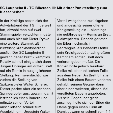
SC Laupheim II - TG Biberach III: Mit dritter Punkteteilung zum
Klassenerhalt
In der Kreisliga setzte sich der
Vorteil weitgehend zurückgeben
Aufwärtstrend der TG III derweil
und angesichts seiner offenen
fort, obwohl man auf zwei
Königsstellung ein -- allerdings
Stammspieler verzichten mußte
nie gefährdetes -- Remis an Brett
und auch hier mit Dieter Rybka
4 akzeptieren. Danach gerieten
eine weitere Stammkraft
die Biber nochmals in
kurzfristig krankheitsbedingt
Bedrängnis, als Benedikt Pfeifer
ausfiel. Der SC Laupheim II
sein Kreisligadebüt nach großem
gewann daher Brett 2 kampflos.
Kampf am achten Brett doch
Relativ schnell einigte sich dann
verloren geben mußte. Die
Jürgen Dollinger am dritten Brett
Kohlen holte jedoch Reinhard
auf ein Remis in ausgeglichener
Zielke mit einer taktischen Falle
Stellung. Remisverdächtig war
aus dem Feuer. An Brett 5 hatte
zudem die Stellung von
Zielke früh einen Bauern verloren
Spitzenspieler Walter Scherer.
gehabt, seinem Gegner dann
Dieser packte aber ein schönes
aber einen weiteren, dieses Mal
Springeropfer aus, gewann damit
vergifteten Bauern angeboten.
letztendlich einen Bauern und
Als sein Gegenüber gierig
münzte seinen Vorteil
zuschlug, holte sich der Biber die
anschließend schnell zum
Dame gegen einen Turm ab.
Ausgleich um. Urgestein Walter
Damit gewann er schnell zum 4:4