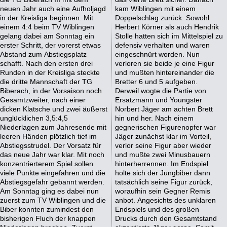
neuen Jahr auch eine Aufholjagd
kam Wiblingen mit einem
in der Kreisliga beginnen. Mit
Doppelschlag zurück. Sowohl
einem 4:4 beim TV Wiblingen
Herbert Körner als auch Hendrik
gelang dabei am Sonntag ein
Stolle hatten sich im Mittelspiel zu
erster Schritt, der vorerst etwas
defensiv verhalten und waren
Abstand zum Abstiegsplatz
eingeschnürt worden. Nun
schafft. Nach den ersten drei
verloren sie beide je eine Figur
Runden in der Kreisliga steckte
und mußten hintereinander die
die dritte Mannschaft der TG
Bretter 6 und 5 aufgeben.
Biberach, in der Vorsaison noch
Derweil wogte die Partie von
Gesamtzweiter, nach einer
Ersatzmann und Youngster
dicken Klatsche und zwei äußerst
Norbert Jäger am achten Brett
unglücklichen 3,5:4,5
hin und her. Nach einem
Niederlagen zum Jahresende mit
gegnerischen Figurenopfer war
leeren Händen plötzlich tief im
Jäger zunächst klar im Vorteil,
Abstiegsstrudel. Der Vorsatz für
verlor seine Figur aber wieder
das neue Jahr war klar. Mit noch
und mußte zwei Minusbauern
konzentrierterem Spiel sollen
hinterherrennen. Im Endspiel
viele Punkte eingefahren und die
holte sich der Jungbiber dann
Abstiegsgefahr gebannt werden.
tatsächlich seine Figur zurück,
Am Sonntag ging es dabei nun
woraufhin sein Gegner Remis
zuerst zum TV Wiblingen und die
anbot. Angesichts des unklaren
Biber konnten zumindest den
Endspiels und des großen
bisherigen Fluch der knappen
Drucks durch den Gesamtstand