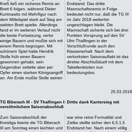
Kreß ließ ein sicheres Remis an
Endstand. Das dritte
Brett 6 folgen, während Dieter
Mannschaftsremis in Folge
Kuntnawitz mit Mehrfigur nach
bedeutet nicht nur, daß die TG III
dem Mittelspiel stark auf Sieg am
im Jahr 2018 weiterhin
siebten Brett spielte. Allerdings
ungeschlagen bleibt. Die
fand er im weiteren Verlauf nicht
Mannschaft sicherte sich bei drei
die beste Fortsetzung, verlor
Punkten Vorsprung auf den SV
einige Bauern und mußte sich mit
Ulm-Thalfingen in der
einem Remis begnügen. Mit
Vorschlußrunde auch den
schönem Spiel hatte Hendrik
Klassenerhalt. Nach dem
Stolle früh einen Bauern
verkorksten Saisonauftakt ist das
gewonnen gehabt, sein
direkte Abschlußduell mit dem
Gegenüber zettelte aber per
Tabellenletzten nun
Opfer einen starken Königsangriff
bedeutungslos.
an. Am Ende mußte Stolle seinen
25.03.2018
TG Biberach III - SV Thalfingen I: Dritte dank Kantersieg mit
versöhnlichem Saisonabschluß
Zum Saisonabschluß der
war eine reine Formalität und
Kreisliga feierte die TG Biberach
Zielke stellte sicher den 6,5:1,5
III am Sonntag einen leichten und
Endstand her. Nach einem völlig