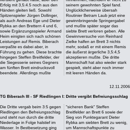
Erfolg mit 3,5:4.5 noch aus den
seinem gewohnten Spiel fand.
Händen gleiten ließ. Sowohl
Unglücklicherweise übersah
Spitzenspieler Jürgen Dollinger,
Routinier Betram Laub jetzt eine
als auch Andreas Ege und Dieter
gewinnbringende Springergabel
Rybka an den Brettern 4 und 6,
und mußte später sogar das
sowie Ergänzungsspieler Armand
siebte Brett verloren geben. Alle
Heim einigten sich nach schönen
Gewinnversuche von Reinhard
Leistungen auf Remis. Biberach
Zielke halfen an Brett 3 nichts
verpaßte es dabei aber, in
mehr, sodaß er mit einem Remis
Führung zu gehen. Diese brachte
die äußerst ärgerliche 3,5:4,5
hingegen Steffen Breitfelder, der
akzeptieren mußte. Die dritte
die Siegesserie seines Gegners
Mannschaft hat also wieder stark
am fünften Brett eindrucksvoll
gespielt, steht aber noch immer
beendete. Allerdings mußte
mit leeren Händen da.
12.11.2006
TG Biberach III - SF Riedlingen I: Dritte vergibt Befreiungsschlag
Die Dritte vergab beim 3:5 gegen
"sicheren Bank" Steffen
Riedlingen den Befreiungsschlag
Breitfelder an Brett 6 sowie der
und steht nun durch die dritte
Sieg von Punktegarant Dieter
Niederlage in Folge halstief im
Rybka am siebten Brett zu wenig,
Wasser. In Bestbesetzung ging
um Mannschaftspunkte zu