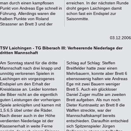
man durch einen kampflosen
erreichen. In der nächsten Runde
Punkt von Andreas Ege schnell in
droht gegen Laichingen damit
Führung. Allerdings waren die
schon fast ein Endspiel zur
halben Punkte von Roland
Saisonmitte.
Strassner an Brett 3 und der
03.12.2006
TSV Laichingen - TG Biberach III: Verheerende Niederlage der
dritten Mannschaft
Am Sonntag stand für die dritte
Schlag auf Schlag: Steffen
Mannschaft nach drei knapp und
Breitfelder hatte zwar einen
unnötig verlorenen Spielen in
Mehrbauern, konnte aber Brett 6
Laichingen ein vorgezogenes
ebensowenig halten wie Andreas
Endspiel um den Erhalt der
Ege mit zwei Bauern weniger
Kreisklasse an. Leider konnten
Brett 5. Auch ein glückloser
die Biber nicht an die eigentlich
Daniel Zuger mußte am zweiten
guten Leistungen der vorherigen
Brett aufgeben. Als nun noch
Spiele anknüpfen und kamen mit
Dieter Kuntnawitz an Brett 8 die
1,5:6,5 übel unter die Räder.
Waffen streckte, war der
Nach dieser auch in der Höhe
Mannschaftskampf bereits
verdienten Niederlage ist der
entschieden. Daraufhin entschied
Klassenerhalt in weite Ferne
sich Spitzenspieler Jürgen