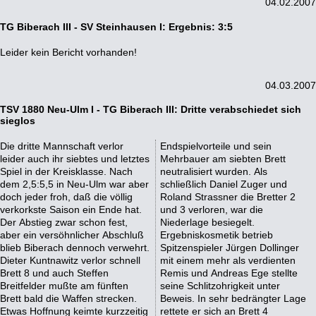
04.02.2007
TG Biberach III - SV Steinhausen I: Ergebnis: 3:5
Leider kein Bericht vorhanden!
04.03.2007
TSV 1880 Neu-Ulm I - TG Biberach III: Dritte verabschiedet sich
sieglos
Die dritte Mannschaft verlor
Endspielvorteile und sein
leider auch ihr siebtes und letztes
Mehrbauer am siebten Brett
Spiel in der Kreisklasse. Nach
neutralisiert wurden. Als
dem 2,5:5,5 in Neu-Ulm war aber
schließlich Daniel Zuger und
doch jeder froh, daß die völlig
Roland Strassner die Bretter 2
verkorkste Saison ein Ende hat.
und 3 verloren, war die
Der Abstieg zwar schon fest,
Niederlage besiegelt.
aber ein versöhnlicher Abschluß
Ergebniskosmetik betrieb
blieb Biberach dennoch verwehrt.
Spitzenspieler Jürgen Dollinger
Dieter Kuntnawitz verlor schnell
mit einem mehr als verdienten
Brett 8 und auch Steffen
Remis und Andreas Ege stellte
Breitfelder mußte am fünften
seine Schlitzohrigkeit unter
Brett bald die Waffen strecken.
Beweis. In sehr bedrängter Lage
Etwas Hoffnung keimte kurzzeitig
rettete er sich an Brett 4