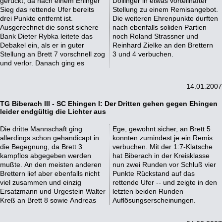
gerückt, da nach einem Ehinger
Dollinger in etwas vorteilhafter
Sieg das rettende Ufer bereits
Stellung zu einem Remisangebot.
drei Punkte entfernt ist.
Die weiteren Ehrenpunkte durften
Ausgerechnet die sonst sichere
nach ebenfalls soliden Partien
Bank Dieter Rybka leitete das
noch Roland Strassner und
Debakel ein, als er in guter
Reinhard Zielke an den Brettern
Stellung an Brett 7 vorschnell zog
3 und 4 verbuchen.
und verlor. Danach ging es
14.01.2007
TG Biberach III - SC Ehingen I: Der Dritten gehen gegen Ehingen
leider endgültig die Lichter aus
Die dritte Mannschaft ging
Ege, gewohnt sicher, an Brett 5
allerdings schon gehandicapt in
konnten zumindest je ein Remis
die Begegnung, da Brett 3
verbuchen. Mit der 1:7-Klatsche
kampflos abgegeben werden
hat Biberach in der Kreisklasse
mußte. An den meisten anderen
nun zwei Runden vor Schluß vier
Brettern lief aber ebenfalls nicht
Punkte Rückstand auf das
viel zusammen und einzig
rettende Ufer -- und zeigte in den
Ersatzmann und Urgestein Walter
letzten beiden Runden
Kreß an Brett 8 sowie Andreas
Auflösungserscheinungen.