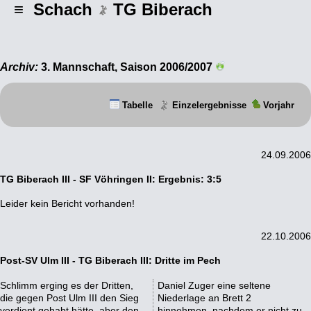
≡ Schach
TG Biberach
Archiv:
3. Mannschaft, Saison 2006/2007
Tabelle
Einzelergebnisse
Vorjahr
24.09.2006
TG Biberach III - SF Vöhringen II: Ergebnis: 3:5
Leider kein Bericht vorhanden!
22.10.2006
Post-SV Ulm III - TG Biberach III: Dritte im Pech
Schlimm erging es der Dritten,
Daniel Zuger eine seltene
die gegen Post Ulm III den Sieg
Niederlage an Brett 2
verdient gehabt hätte, aber den
hinnehmen, nachdem er nicht zu