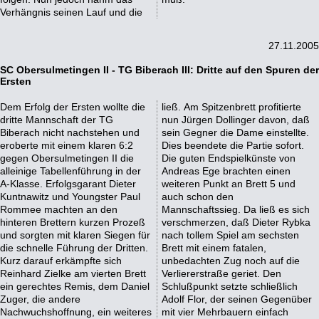
Verhängnis seinen Lauf und die
27.11.2005
SC Obersulmetingen II - TG Biberach III: Dritte auf den Spuren der
Ersten
Dem Erfolg der Ersten wollte die
ließ. Am Spitzenbrett profitierte
dritte Mannschaft der TG
nun Jürgen Dollinger davon, daß
Biberach nicht nachstehen und
sein Gegner die Dame einstellte.
eroberte mit einem klaren 6:2
Dies beendete die Partie sofort.
gegen Obersulmetingen II die
Die guten Endspielkünste von
alleinige Tabellenführung in der
Andreas Ege brachten einen
A-Klasse. Erfolgsgarant Dieter
weiteren Punkt an Brett 5 und
Kuntnawitz und Youngster Paul
auch schon den
Rommee machten an den
Mannschaftssieg. Da ließ es sich
hinteren Brettern kurzen Prozeß
verschmerzen, daß Dieter Rybka
und sorgten mit klaren Siegen für
nach tollem Spiel am sechsten
die schnelle Führung der Dritten.
Brett mit einem fatalen,
Kurz darauf erkämpfte sich
unbedachten Zug noch auf die
Reinhard Zielke am vierten Brett
Verliererstraße geriet. Den
ein gerechtes Remis, dem Daniel
Schlußpunkt setzte schließlich
Zuger, die andere
Adolf Flor, der seinen Gegenüber
Nachwuchshoffnung, ein weiteres
mit vier Mehrbauern einfach