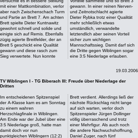
versuchte es in bessere Stellung
Vorteile sammelte und so Brett 3
mit einer Mattkombination, verlor
gewann. In einer reinen Nerven-
aber nach Zwischenschach Turm
und Zeitnotschlacht agierte
und Partie an Brett 7. Am achten
Dieter Rybka trotz einer Qualität
Brett spielte Dieter Kuntnawitz
mehr schließlich etwas
gewohnt schnell und solide und
umständlich, verwandelte
einigte sich auf Remis. Ebenfalls
letztendlich aber seinen Vorteil
zügig agierte Breitfelder, der an
sicher zum wichtigen
Brett 5 geschickt eine Qualität
Mannschaftssieg. Damit darf sich
gewann und diese rasch zum
die Dritte gegen Wiblingen sogar
Sieg verwertete. Nun konnte
eine 3:5 Niederlage erlauben.
19.03.2006
TV Wiblingen I - TG Biberach III: Freude über Niederlage der
Dritten
Im entscheidenen Spitzenspiel
Brett verdient. Allerdings ließ der
der A-Klasse kam es am Sonntag
nächste Rückschlag nicht lange
zu einem wahren
auf sich warten, verlor doch
Herzschlagfinale in Wiblingen.
Spitzenspieler Jürgen Dollinger
Am Ende war der Jubel über eine
völlig überraschend und trotz
3:5 Niederlage groß, hatte man
einer Mehrfigur. Als auch noch
damit doch vor nun
die andere Nachwuchshoffnung,
punktgleichen Wiblingern (12:2)
Daniel Zuger, nach fünf