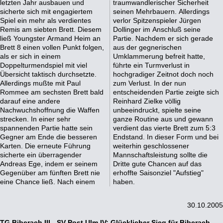
letzten Jahr ausbauen und
traumwandlerischer Sicherheit
sicherte sich mit engagiertem
seinen Mehrbauern. Allerdings
Spiel ein mehr als verdientes
verlor Spitzenspieler Jürgen
Remis am siebten Brett. Diesem
Dollinger im Anschluß seine
ließ Youngster Armand Heim an
Partie. Nachdem er sich gerade
Brett 8 einen vollen Punkt folgen,
aus der gegnerischen
als er sich in einem
Umklammerung befreit hatte,
Doppelturmendspiel mit viel
führte ein Turmverlust in
Übersicht taktisch durchsetzte.
hochgradiger Zeitnot doch noch
Allerdings mußte mit Paul
zum Verlust. In der nun
Rommee am sechsten Brett bald
entscheidenden Partie zeigte sich
darauf eine andere
Reinhard Zielke völlig
Nachwuchshoffnung die Waffen
unbeeindruckt, spielte seine
strecken. In einer sehr
ganze Routine aus und gewann
spannenden Partie hatte sein
verdient das vierte Brett zum 5:3
Gegner am Ende die besseren
Endstand. In dieser Form und bei
Karten. Die erneute Führung
weiterhin geschlossener
sicherte ein überragender
Mannschaftsleistung sollte die
Andreas Ege, indem er seinem
Dritte gute Chancen auf das
Gegenüber am fünften Brett nie
erhoffte Saisonziel "Aufstieg"
eine Chance ließ. Nach einem
haben.
30.10.2005
TG Biberach III - SV Post Ulm IV: Glücklicher Sieg für Biberach