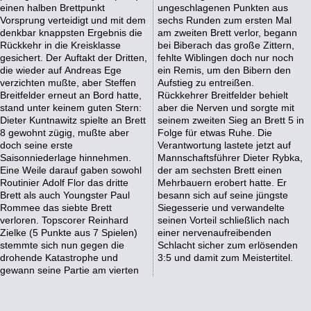
einen halben Brettpunkt
ungeschlagenen Punkten aus
Vorsprung verteidigt und mit dem
sechs Runden zum ersten Mal
denkbar knappsten Ergebnis die
am zweiten Brett verlor, begann
Rückkehr in die Kreisklasse
bei Biberach das große Zittern,
gesichert. Der Auftakt der Dritten,
fehlte Wiblingen doch nur noch
die wieder auf Andreas Ege
ein Remis, um den Bibern den
verzichten mußte, aber Steffen
Aufstieg zu entreißen.
Breitfelder erneut an Bord hatte,
Rückkehrer Breitfelder behielt
stand unter keinem guten Stern:
aber die Nerven und sorgte mit
Dieter Kuntnawitz spielte an Brett
seinem zweiten Sieg an Brett 5 in
8 gewohnt zügig, mußte aber
Folge für etwas Ruhe. Die
doch seine erste
Verantwortung lastete jetzt auf
Saisonniederlage hinnehmen.
Mannschaftsführer Dieter Rybka,
Eine Weile darauf gaben sowohl
der am sechsten Brett einen
Routinier Adolf Flor das dritte
Mehrbauern erobert hatte. Er
Brett als auch Youngster Paul
besann sich auf seine jüngste
Rommee das siebte Brett
Siegesserie und verwandelte
verloren. Topscorer Reinhard
seinen Vorteil schließlich nach
Zielke (5 Punkte aus 7 Spielen)
einer nervenaufreibenden
stemmte sich nun gegen die
Schlacht sicher zum erlösenden
drohende Katastrophe und
3:5 und damit zum Meistertitel.
gewann seine Partie am vierten