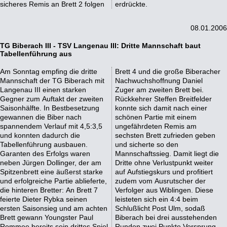
sicheres Remis an Brett 2 folgen
erdrückte.
08.01.2006
TG Biberach III - TSV Langenau III: Dritte Mannschaft baut
Tabellenführung aus
Am Sonntag empfing die dritte
Brett 4 und die große Biberacher
Mannschaft der TG Biberach mit
Nachwuchshoffnung Daniel
Langenau III einen starken
Zuger am zweiten Brett bei.
Gegner zum Auftakt der zweiten
Rückkehrer Steffen Breitfelder
Saisonhälfte. In Bestbesetzung
konnte sich damit nach einer
gewannen die Biber nach
schönen Partie mit einem
spannendem Verlauf mit 4,5:3,5
ungefährdeten Remis am
und konnten dadurch die
sechsten Brett zufrieden geben
Tabellenführung ausbauen.
und sicherte so den
Garanten des Erfolgs waren
Mannschaftssieg. Damit liegt die
neben Jürgen Dollinger, der am
Dritte ohne Verlustpunkt weiter
Spitzenbrett eine äußerst starke
auf Aufstiegskurs und profitiert
und erfolgreiche Partie ablieferte,
zudem vom Ausrutscher der
die hinteren Bretter: An Brett 7
Verfolger aus Wiblingen. Diese
feierte Dieter Rybka seinen
leisteten sich ein 4:4 beim
ersten Saisonsieg und am achten
Schlußlicht Post Ulm, sodaß
Brett gewann Youngster Paul
Biberach bei drei ausstehenden
Rommee bereits sein drittes Spiel
Runden zwei Punkte Vorsprung