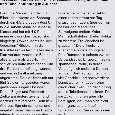
und Tabellenführung in A-Klasse
Die dritte Mannschaft der TG
Biberacher schienen kollektiv
Biberach eroberte am Sonntag
einen rabenschwarzen Tag
durch ein 4,5:3,5 gegen Post Ulm
erwischt zu haben, über den wir
IV die Tabellenführung in der A-
besser den Mantel des
Klasse und hat mit 4:0 Punkten
Schweigens breiten. Oder um
einen erfolgreichen Saisonstart
Mannschaftsführer Dieter Rybka
hingelegt. Obwohl damit bei der
zu zitieren: "Die Wahrheit ist
Operation "Rückkehr in die
grausam." Die erfreuliche
Kreisklasse" weiterhin alles nach
Ausnahme bildete Youngster
Plan verläuft, waren die Biber
Paul Rommee in seinem zweiten
alles andere als glücklich --
Verbandsspiel: Er gewann seine
schließlich hatte man gegen Ulm
spannende Partie, in deren
drei Partien kampflos gewonnen
Verlauf gleich mehrere Damen
und war in Bestbesetzung
auf dem Brett auftauchten, mit
angetreten. Da die Ulmer mit nur
viel Geschick und hochverdient.
fünf Spielern angetreten waren,
Damit war ein knapper, eher
gewannen Jürgen Dollinger,
glücklicher, Sieg und der Sprung
Daniel Zuger und Reinhard
an die Tabellenspitze sicher. Für
Zielke am ersten, zweiten und
die Zukunft hoffen aber alle
vierten Brett kampflos. Dem ließ
Beteiligten, daß man sich nicht
Andreas Ege ein schnelles und
mehr ganz so stark auf
ungefährdetes Remis an Brett 5
Schachgötting Caissa verlassen
folgen. Nun jedoch nahm das
muß.