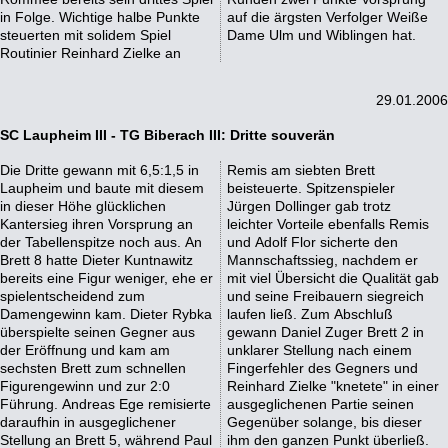
in Folge. Wichtige halbe Punkte
auf die ärgsten Verfolger Weiße
steuerten mit solidem Spiel
Dame Ulm und Wiblingen hat.
Routinier Reinhard Zielke an
29.01.2006
SC Laupheim III - TG Biberach III: Dritte souverän
Die Dritte gewann mit 6,5:1,5 in
Remis am siebten Brett
Laupheim und baute mit diesem
beisteuerte. Spitzenspieler
in dieser Höhe glücklichen
Jürgen Dollinger gab trotz
Kantersieg ihren Vorsprung an
leichter Vorteile ebenfalls Remis
der Tabellenspitze noch aus. An
und Adolf Flor sicherte den
Brett 8 hatte Dieter Kuntnawitz
Mannschaftssieg, nachdem er
bereits eine Figur weniger, ehe er
mit viel Übersicht die Qualität gab
spielentscheidend zum
und seine Freibauern siegreich
Damengewinn kam. Dieter Rybka
laufen ließ. Zum Abschluß
überspielte seinen Gegner aus
gewann Daniel Zuger Brett 2 in
der Eröffnung und kam am
unklarer Stellung nach einem
sechsten Brett zum schnellen
Fingerfehler des Gegners und
Figurengewinn und zur 2:0
Reinhard Zielke "knetete" in einer
Führung. Andreas Ege remisierte
ausgeglichenen Partie seinen
daraufhin in ausgeglichener
Gegenüber solange, bis dieser
Stellung an Brett 5, während Paul
ihm den ganzen Punkt überließ.