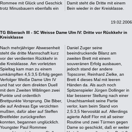
Rommee mit Glück und Geschick
Damit steht die Dritte mit einem
trotz Minusbauern ebenfalls ein
Bein wieder in der Kreisklasse.
19.02.2006
TG Biberach III - SC Weisse Dame Ulm IV: Dritte vor Rückkehr in
Kreisklasse
Nach mehrjähriger Abwesenheit
Daniel Zuger seine
steht die dritte Mannschaft kurz
beeindruckende Bilanz am
vor der verdienten Rückkehr in
zweiten Brett mit einem
die Kreisklasse. Am vorletzten
souveränen Erfolg ausbauen,
Spieltag kam man zu einem
jedoch stand der andere
umkämpften 4,5:3,5 Erfolg gegen
Topscorer, Reinhard Zielke, an
Verfolger Weiße Dame Ulm IV
Brett 4 dieses Mal mit leeren
und hat vor dem direkten Duell
Händen da. Als auch noch
mit dem Zweiten Wiblingen zwei
Spitzenspieler Jürgen Dollinger in
Punkte und ordentlich
klar besserer Stellung nach einer
Brettpunkte Vorsprung. Die Biber,
Unachtsamkeit seine Partie
die auf Andreas Ege verzichten
verlor, kam beim Stand von
mußten, dafür aber auf Steffen
2,5:3,5 Nervosität auf. Allerdings
Breitfelder zurückgreifen
agierte Adolf Flor mit all seiner
konnten, begannen unglücklich.
Routine und zwei Türmen gegen
Youngster Paul Rommee
Dame so geschickt, daß er weiter