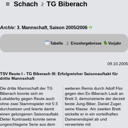
≡ Schach
TG Biberach
Archiv:
3. Mannschaft, Saison 2005/2006
Tabelle
Einzelergebnisse
Vorjahr
09.10.2005
TSV Reute I - TG Biberach III: Erfolgreicher Saisonauftakt für
dritte Mannschaft
Die dritte Mannschaft der TG
weiteren Remis durch Adolf Flor
Biberach konnte sich im
gegen den Ex-Biberach Laub an
Lokalderby gegen Reute auch
Brett 3, demonstrierte der derzeit
ohne zwei Stammspieler mit 5:3
beste Jung-Biber, Daniel Zuger,
durchsetzen und feierte damit
seine Klasse. Am zweiten Brett
einen gelungenen Saisonauftakt.
wickelte er in ein vorteilhaftes
Dieter Kuntnawitz konnte seine
Damenendspiel ab und
ungeschlagene Serie aus dem
verwertete mit