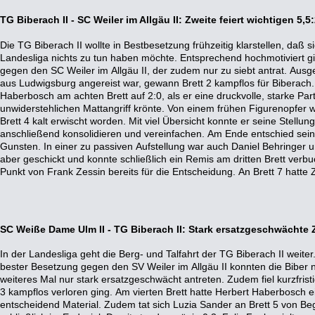
TG Biberach II - SC Weiler im Allgäu II: Zweite feiert wichtigen 5,
Die TG Biberach II wollte in Bestbesetzung frühzeitig klarstellen, daß 
seinen Vorteil trotz Zeitnot verteidigt und die Partie am Ende sicher
Landesliga nichts zu tun haben möchte. Entsprechend hochmotiviert gi
befand sich darüber hinaus auch schon Joachim Rothmund, der mi
gegen den SC Weiler im Allgäu II, der zudem nur zu siebt antrat. Ausg
Schwachstelle in der gegnerischen Stellung unter Beschuß genomme
aus Ludwigsburg angereist war, gewann Brett 2 kampflos für Biberach. 
gewonnen hatte. Eine Unachtsamkeit kostete ihn allerdings den Vorteil
Haberbosch am achten Brett auf 2:0, als er eine druckvolle, starke Pa
blieb am Ende nur ein Remis. Ein weiteres Remis steuerte Spitzen
unwiderstehlichen Mattangriff krönte. Von einem frühen Figurenopfer
seinen Gegenüber lange unter Druck setzte, am Ende jedoch selbst v
Brett 4 kalt erwischt worden. Mit viel Übersicht konnte er seine Stel
kam es zu einer gerechten Punkteteilung. Bitter lief es zum Abschluß fü
anschließend konsolidieren und vereinfachen. Am Ende entschied sein 
lange positionelle Vorteile hatte. In Zeitnot gab er den Vorteil aus der Hand. 
Gunsten. In einer zu passiven Aufstellung war auch Daniel Behringer un
Zeitnot und turbulenter Abwicklung verpaßte er den erneuten Vorteil un
aber geschickt und konnte schließlich ein Remis am dritten Brett verb
Verlust. Für die TG II reichte es aber dennoch zu einem wichtigen 5,5
Punkt von Frank Zessin bereits für die Entscheidung. An Brett 7 hatte 
SC Weiße Dame Ulm II - TG Biberach II: Stark ersatzgeschwächte Zw
In der Landesliga geht die Berg- und Talfahrt der TG Biberach II weiter
zweiten Brett spielte Daniel Behringer trotz Hochzeit am Vortag (!) ei
bester Besetzung gegen den SV Weiler im Allgäu II konnten die Biber
11-jährigen Jungstar und Juniorennationalspieler Marius Deuer und si
weiteres Mal nur stark ersatzgeschwächt antreten. Zudem fiel kurzfrist
Remis. Derweil erwies sich Spitzenspieler Vadim Reimche im Endspiel 
3 kampflos verloren ging. Am vierten Brett hatte Herbert Haberbosch e
fügte seinem Gegner eine empfindliche Niederlage zu. Über mehr als 80 Z
entscheidend Material. Zudem tat sich Luzia Sander an Brett 5 von Be
Ege an Brett 8, der gleichfalls seine Endspielkünste demonstrierte. M