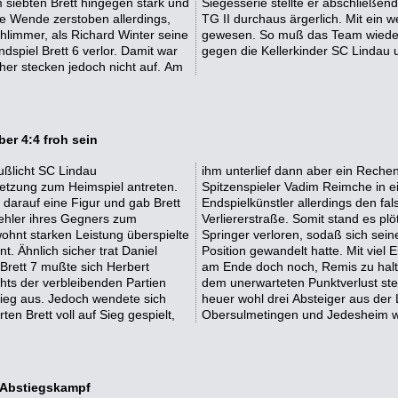
m siebten Brett hingegen stark und
 neuen Tabellenführer ist für die
e Wende zerstoben allerdings,
:4 möglich und nicht unverdient
limmer, als Richard Winter seine
uen Jahr die kommenden Duelle
spiel Brett 6 verlor. Damit war
gegen die Kellerkinder SC Lindau 
cher stecken jedoch nicht auf. Am
ber 4:4 froh sein
ußlicht SC Lindau
. Derweil hatte sich
setzung zum Heimspiel antreten.
eriert. Dieses Mal verfolgte der
d darauf eine Figur und gab Brett
er gewählten Variante auf die
Fehler ihres Gegners zum
nk Zessin an Brett 6 einen
ohnt starken Leistung überspielte
bauern in eine verlustträchtige
 Ähnlich sicher trat Daniel
ähen Ringen über fünf Stunden
 Brett 7 mußte sich Herbert
 die Biber zu sicheren. Mit
hts der verbleibenden Partien
doch im Abstiegskampf, da es
Sieg aus. Jedoch wendete sich
den direkten Duelle mit Ulm,
n Brett voll auf Sieg gespielt,
Obersulmetingen und Jedesheim wer
– Abstiegskampf