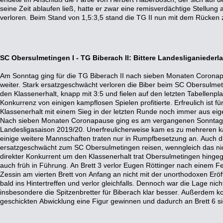
seine Zeit ablaufen ließ, hatte er zwar eine remisverdächtige Stellung 
III, der dieses Mal mit dem letzten Aufgebot und nur sechs von acht Spieler
verloren. Beim Stand von 1,5:3,5 stand die TG II nun mit dem Rücken
SC Obersulmetingen I - TG Biberach II: Bittere Landesliganiede
Am Sonntag ging für die TG Biberach II nach sieben Monaten Coronap
erneuten Rückschlag gab es allerdings, als sich Hendrik Stolle nach h
weiter. Stark ersatzgeschwächt verloren die Biber beim SC Obersulmet
Hintertreffen manöverierte und das achte Brett aufgeben mußte. Im An
den Klassenerhalt, knapp mit 3:5 und fielen auf den letzten Tabellenpla
Behringer seine starke Leistung an Brett 2, verwandelte seine erspielten Vort
Konkurrenz von einigen kampflosen Spielen profitierte. Erfreulich ist fü
2:3. Da auch Herbert Haberbosch nach gutem Spiel eine zumindest leicht vo
Klassenerhalt mit einem Sieg in der letzten Runde noch immer aus eig
hatte, keimte wieder Hoffnung auf. Jedoch ging das fünfte Brett dann
Nach sieben Monaten Coronapause ging es am vergangenen Sonntag i
das Zeitbudget überschritt. Als Andreas Wegener trotz großen Kampfes 
Landesligasaison 2019/20. Unerfreulicherweise kam es zu mehreren
Brett 7 sich schlußendlich mit einem Remis zufrieden geben mußt
einige weitere Mannschaften traten nur in Rumpfbesetzung an. Auch di
entschieden. Daher fiel es auch nicht mehr ins Gewicht, daß Spitzens
ersatzgeschwächt zum SC Obersulmetingen reisen, wenngleich das nic
Leistung und eines Mehrbauern seinem Gegenüber doch noch ein
direkter Konkurrent um den Klassenerhalt trat Obersulmetingen hinge
zugestehen mußte. Die Mannschaftsniederlage war schon bitter genug. 
auch früh in Führung. An Brett 3 verlor Eugen Röttinger nach einem 
mit dem SC Weiler im Allgäu II ein weiterer Konkurrent an den Bibe
Zessin am vierten Brett von Anfang an nicht mit der unorthodoxen Eröf
profitierte davon, daß Weiße Dame Ulm II nicht zum Spieltag antrat. A
bald ins Hintertreffen und verlor gleichfalls. Dennoch war die Lage nic
aber, daß der Klassenerhalt in einer sehr engen Liga mit einem Sieg geg
insbesondere die Spitzenbretter für Biberach klar besser. Außerdem k
letzten Runde noch immer aus eigener Kraft möglich ist. Die weitere Konk
geschickten Abwicklung eine Figur gewinnen und dadurch an Brett 6 si