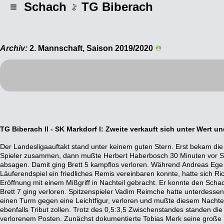
≡ Schach
TG Biberach
Archiv:
2. Mannschaft, Saison 2019/2020
TG Biberach II - SK Markdorf I: Zweite verkauft sich unter Wert u
Der Landesligaauftakt stand unter keinem guten Stern. Erst bekam die
2 war danach nur noch Formsache. Mit einem starken Auftritt hatte sic
Spieler zusammen, dann mußte Herbert Haberbosch 30 Minuten vor S
Brett eine Qualität und zwei Mehrbauern verschafft. Statt zum verd
absagen. Damit ging Brett 5 kampflos verloren. Während Andreas Ege
allerletzte taktische Falle und verlor urplötzlich. Ähnlich erging es Luzia 
Läuferendspiel ein friedliches Remis vereinbaren konnte, hatte sich Ric
couragierten Auftritt zunächst große Vorteile an Brett 6 verbuchen konnte.
Eröffnung mit einem Mißgriff in Nachteil gebracht. Er konnte den Scha
brachte ihr Gegner seine Freibauern ins Spiel und trug gar den Sieg da
Brett 7 ging verloren. Spitzenspieler Vadim Reimche hatte unterdessen i
daß Eugen Röttinger mit klaren Vorteilen auf Sieg spielend 
einen Turm gegen eine Leichtfigur, verloren und mußte diesem Nachteil
Unachtsamkeit wieder einstellte und anschließend so von der Rolle war, d
ebenfalls Tribut zollen. Trotz des 0,5:3,5 Zwischenstandes standen die
Zeitkontrolle überschritt. Anstatt eines möglichen 4:4 trotz schwieriger 
verlorenem Posten. Zunächst dokumentierte Tobias Merk seine große S
eine überdeutliche 1,5:6,5 Niederlage – Markdorf war in den entsc