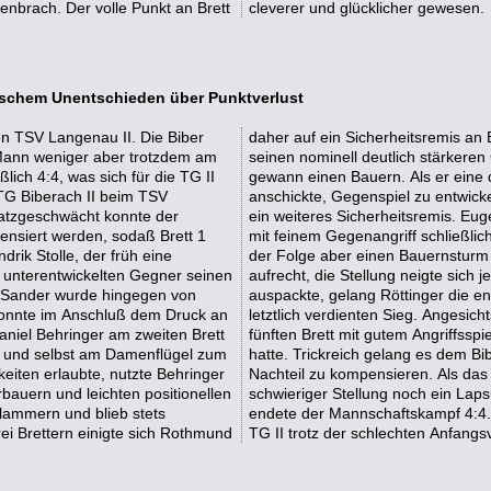
nbrach. Der volle Punkt an Brett
cleverer und glücklicher gewesen.
tischem Unentschieden über Punktverlust
en TSV Langenau II. Die Biber
m das Drama seinen Lauf. Gegen
 Mann weniger aber trotzdem am
uf, erarbeitete sich Vorteile und
ich 4:4, was sich für die TG II
bersah und sein Gegenüber sich
 TG Biberach II beim TSV
 sich am siebten Brett auf
satzgeschwächt konnte der
eativ-solide verteidigt und
ensiert werden, sodaß Brett 1
 übermütig unterschätzte er in
rik Stolle, der früh eine
ätsopfern blieb der Druck
n unterentwickelten Gegner seinen
sein Gegenüber die Brechstange
ia Sander wurde hingegen von
ehrspringer führte zu einem
konnte im Anschluß dem Druck an
n auf Herbert Haberbosch, der am
aniel Behringer am zweiten Brett
Zeitnot aber eine Figur verloren
n und selbst am Damenflügel zum
aufen zu lassen und damit seinen
eiten erlaubte, nutzte Behringer
 unterlief Haberbosch jedoch in
bauern und leichten positionellen
damit die Partie kostete. Damit
klammern und blieb stets
 das Unentschieden für die
rei Brettern einigte sich Rothmund
TG II trotz der schlechten Anfangs