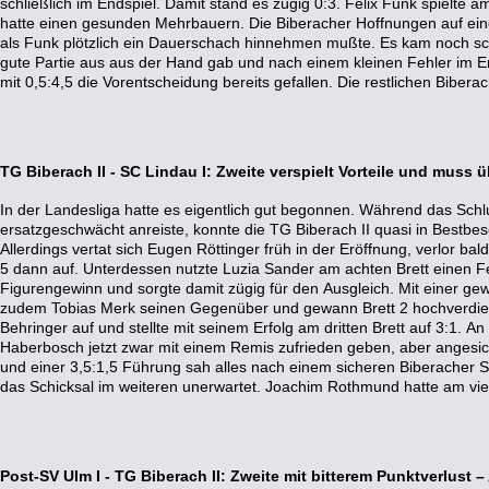
schließlich im Endspiel. Damit stand es zügig 0:3. Felix Funk spielte a
Siegesserie stellte er abschließend auf 3:5. Die Niederlage gegen den
hatte einen gesunden Mehrbauern. Die Biberacher Hoffnungen auf ein
TG II durchaus ärgerlich. Mit ein wenig Glück wäre trotz Unterzahl ein 4
als Funk plötzlich ein Dauerschach hinnehmen mußte. Es kam noch sch
gewesen. So muß das Team wieder nach unten schauen und im ne
gute Partie aus aus der Hand gab und nach einem kleinen Fehler im End
mit 0,5:4,5 die Vorentscheidung bereits gefallen. Die restlichen Bibera
TG Biberach II - SC Lindau I: Zweite verspielt Vorteile und muss ü
In der Landesliga hatte es eigentlich gut begonnen. Während das Schl
ihm unterlief dann aber ein Rechenfehler und plötzlich war seine Partie verloren
ersatzgeschwächt anreiste, konnte die TG Biberach II quasi in Bestbe
Spitzenspieler Vadim Reimche in ein eigentlich sicheres Endspiel manöv
Allerdings vertat sich Eugen Röttinger früh in der Eröffnung, verlor bal
Endspielkünstler allerdings den falschen Plan und geriet mit d
5 dann auf. Unterdessen nutzte Luzia Sander am achten Brett einen 
Verliererstraße. Somit stand es plötzlich 3,5:3,5. Darüber hinaus hatte Fra
Figurengewinn und sorgte damit zügig für den Ausgleich. Mit einer gew
Springer verloren, sodaß sich seine Gewinnstellung mit zwei Mehr
zudem Tobias Merk seinen Gegenüber und gewann Brett 2 hochverdient.
Position gewandelt hatte. Mit viel Einsatz gelang es Zessin nach einem z
Behringer auf und stellte mit seinem Erfolg am dritten Brett auf 3:1. An
am Ende doch noch, Remis zu halten und somit wenigstens einen Punkt für
Haberbosch jetzt zwar mit einem Remis zufrieden geben, aber angesic
dem unerwarteten Punktverlust steckt die TG II nun mit 4:6 Punkten 
und einer 3,5:1,5 Führung sah alles nach einem sicheren Biberacher 
heuer wohl drei Absteiger aus der Landesliga geben wird. Die kommen
das Schicksal im weiteren unerwartet. Joachim Rothmund hatte am vierte
Post-SV Ulm I - TG Biberach II: Zweite mit bitterem Punktverlust 