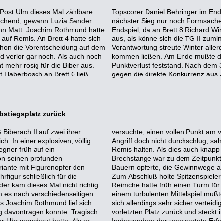
 Post Ulm dieses Mal zählbare
gewinn folgen. Damit war sein
echend, gewann Luzia Sander
dim Reimche dieses Mal sein
dann Matt. Joachim Rothmund hatte
 sah es beim Stand von 3:4 doch so
 auf Remis. An Brett 4 hatte sich
kt sichern. Unter der Last der
 schon die Vorentscheidung auf dem
e seinen Gegner zurück ins Spiel
und verlor gar noch. Als auch noch
n, sodaß erneut ein bitterer
ht mehr rosig für die Biber aus.
tiegskampf und sollte die Spiele
 Haberbosch an Brett 6 ließ
gegen die direkte Konkurrenz aus
Abstiegsplatz zurück
Biberach II auf zwei ihrer
nopfer zu erzwingen. Als der
h. In einer explosiven, völlig
h eine Festung bauen und ein
egner früh auf ein
st. Ebenfalls mit der
von seinen profunden
en Angriff so manchen
iante mit Figurenopfer den
nötig sein Endspiel verlor.
rfigur schließlich für die
 Remis zum 2:6 Endstand.
er kam dieses Mal nicht richtig
lbst angreifen zu können. Nach
am es nach verschiedenseitigen
jedoch ins Endspiel, in dem er
rs Joachim Rothmund lief sich
age fiel die TG II nun auf den
g davontragen konnte. Tragisch
irekte Konkurrenz gewonnen hat.
r Uhr verschaut hatte. Als er
indau gegen den SV Jedesheim