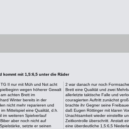
nd kommt mit 1,5:6,5 unter die Räder
 TG II nur mit Müh und Not acht
h zudem Frank Zessin am vierten
pielbeginn wegen höherer Gewalt
ienten Sieg lief er aber in eine
 am achten Brett im
Sander, die mit einem
hard Winter bereits in der
 Als ihr Angriff verflachte,
den nicht mehr reparieren und
von. Da paßte es gut ins Bild,
m Mittelspiel eine Qualität, d.h.
seinen Mehrbauern nach einer
 im weiteren Spielverlauf
aß er am dritten Brett die
 Biber aber noch nicht auf
Ausgangslage gab es am Ende
pielstärke, setzte er seinen
heidenden Momenten einfach