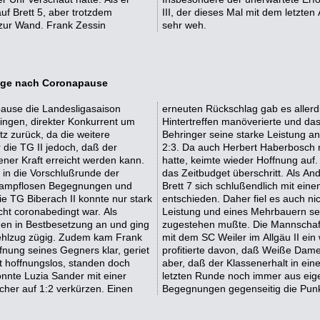
auf Brett 5, aber trotzdem
n angetreten war, tut dabei
 zur Wand. Frank Zessin
sehr weh.
rlage nach Coronapause
ause die Landesligasaison
artem Kampf unglücklich ins
ingen, direkter Konkurrent um
schluß krönte Topscorer Daniel
tz zurück, da die weitere
eile sicher und stellte auf
r die TG II jedoch, daß der
rteilhafte Stellung erreicht
ener Kraft erreicht werden kann.
 doch verloren, weil Haberbosch
n die Vorschlußrunde der
und Erfindungsreichtums an
 kampflosen Begegnungen und
e, war der Mannschaftskampf
e TG Biberach II konnte nur stark
pieler Vadim Reimche trotz toller
ht coronabedingt war. Als
 Remis zum 3:5 Endstand
gen in Bestbesetzung an und ging
Noch bitterer ist allerdings, daß
Fehlzug zügig. Zudem kam Frank
rn vorbeiziehen konnte. Weiler
fnung seines Gegners klar, geriet
us Sicht der TG II erfreulich ist
ht hoffnungslos, standen doch
en den SV Jedesheim III in der
onnte Luzia Sander mit einer
urrenz nimmt sich in direkten
cher auf 1:2 verkürzen. Einen
Begegnungen gegenseitig die Pun