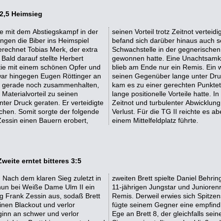
5:2,5 Heimsieg
sie mit dem Abstiegskampf in der
 gewonnen. Auf der Siegerstraße
ngen die Biber ins Heimspiel
t seinen Schwerfiguren die
erechnet Tobias Merk, der extra
n und im Zuge dessen die Dame
Bald darauf stellte Herbert
 postwendend wieder und ihm
rtie mit einem schönen Opfer und
spieler Vadim Reimche bei, der
 war hingegen Eugen Röttinger an
erteidigen mußte. Schlußendlich
lung gerade noch zusammenhalten,
r Dirk Schindler, der an Brett 6
Materialvorteil zu seinen
In mittlerweile beidseitiger
ter Druck geraten. Er verteidigte
d stand im Endspiel plötzlich auf
uchen. Somit sorgte der folgende
:2,5 Kantersieg, der vorerst zu
Zessin einen Bauern erobert,
einem Mittelfeldplatz führte.
eite erntet bitteres 3:5
. Nach dem klaren Sieg zuletzt in
ne extrem starke Partie gegen den
 nun bei Weiße Dame Ulm II ein
cherte sich ein hochverdientes
ig Frank Zessin aus, sodaß Brett
ein Mal mehr als unschlagbar und
inen Blackout und verlor
üge ging außerdem Andreas
ginn an schwer und verlor
it der Fortsetzung seiner