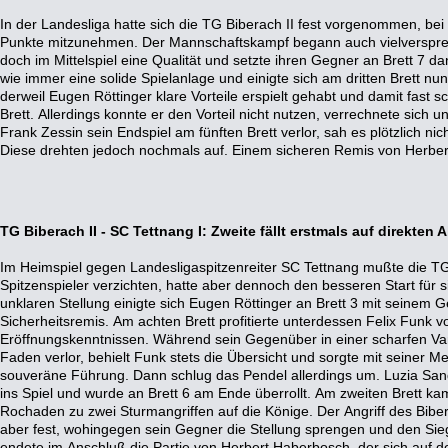
In der Landesliga hatte sich die TG Biberach II fest vorgenommen, bei
Topscorer Daniel Behringer im Endspiel am zweiten Brett einen Figur
Punkte mitzunehmen. Der Mannschaftskampf begann auch vielverspr
nächster Sieg nur noch Formsache. Zwar verlor Spitzenspieler Va
doch im Mittelspiel eine Qualität und setzte ihren Gegner an Brett 7 
Endspiel, da an Brett 8 Richard Winter aber deutliche Vorteile hatte,
wie immer eine solide Spielanlage und einigte sich am dritten Brett nun
aus, als könne sich die TG II zumindest einen hochverdienten Pun
derweil Eugen Röttinger klare Vorteile erspielt gehabt und damit fast
Verantwortung streute Winter allerdings zwei schwache Züge ein, di
Brett. Allerdings konnte er den Vorteil nicht nutzen, verrechnete sich 
kommen ließen. Am Ende mußte der Biber ein Remis akzeptiere
Frank Zessin sein Endspiel am fünften Brett verlor, sah es plötzlich nic
Punktverlust feststand. Nach dem 3,5:4,5 steckt die TG II nun tief im Abs
Diese drehten jedoch nochmals auf. Einem sicheren Remis von Herbert
TG Biberach II - SC Tettnang I: Zweite fällt erstmals auf direkten 
Im Heimspiel gegen Landesligaspitzenreiter SC Tettnang mußte die TG 
versuchte, einen vollen Punkt am vierten Brett per Brechstange und Figure
Spitzenspieler verzichten, hatte aber dennoch den besseren Start für sic
Angriff doch nicht durchschlug, sah es erst so aus, als könne er noc
unklaren Stellung einigte sich Eugen Röttinger an Brett 3 mit seinem G
Remis halten. Als dies auch knapp scheiterte, stand die Mannschaftsniederlage fe
Sicherheitsremis. Am achten Brett profitierte unterdessen Felix Funk 
Brechstange war zu dem Zeitpunkt Richard Winter unterwegs, der für sein
Eröffnungskenntnissen. Während sein Gegenüber in einer scharfen Var
Bauern opferte, die Gewinnwege an Brett 7 aber verpaßte und am Ende un
Faden verlor, behielt Funk stets die Übersicht und sorgte mit seiner Meh
Zum Abschluß holte Spitzenspieler Vadim Reimche noch ein verdientes
souveräne Führung. Dann schlug das Pendel allerdings um. Luzia Sand
Reimche hatte früh einen Turm für eine Leichtfigur geopfert, um se
ins Spiel und wurde an Brett 6 am Ende überrollt. Am zweiten Brett k
einem turbulenten Mittelspiel mußte der Biber mit dem Materialnachteil 
Rochaden zu zwei Sturmangriffen auf die Könige. Der Angriff des Bibe
sich allerdings sehr sicher verteidigte. Nach der zu deutlichen Niederl
aber fest, wohingegen sein Gegner die Stellung sprengen und den Sie
vorletzten Platz zurück und steckt in schwerer Abstiegsnot, da die d
endete im Anschluß die Partie von Herbert Haberbosch, der sich auf de
Insbesondere der unerwartete Erfolg des bisherigen Schlußlichts SC L