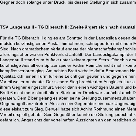
Gegner doch solange unter Druck, bis dessen Stellung in sich zusamme
TSV Langenau II - TG Biberach II: Zweite ärgert sich nach drama
Für die TG Biberach II ging es am Sonntag in der Landesliga gegen d
daher auf ein Sicherheitsremis an Brett 3. Beim Stand von 2,5:2,5 nah
mußten kurzfristig einen Ausfall hinnehmen, schnupperten mit einem
seinen nominell deutlich stärkeren Gegner spielte Richard Winter mutig a
Sieg. Nach dramatischem Verlauf endete der Mannschaftskampf schließl
gewann einen Bauern. Als er eine deutlich vorteilhafte Abwicklung ü
allerdings eher wie ein Punktverlust anfühlt. Der Landesligakampf der
anschickte, Gegenspiel zu entwickeln, zog Winter die Notbremse und einigte
Langenau II stand zum Auftakt unter keinem guten Stern. Ohnehin er
ein weiteres Sicherheitsremis. Eugen Röttinger hatte sich währenddessen kr
kurzfristige Ausfall von Spitzenspieler Vadim Reimche nicht mehr komp
mit feinem Gegenangriff schließlich eine Figur gewonnen gehabt. Etwas
kampflos verloren ging. Am achten Brett wirbelte dafür Ersatzmann Hend
der Folge aber einen Bauernsturm an Brett 4. Nach beidseitigen Qualit
Qualität, d.h. einen Turm für eine Leichtfigur, gewann und gegen eine
aufrecht, die Stellung neigte sich jedoch einem Remis zu. Als 
Vorteil weiter ausbaute. Der sichere Sieg brachte den Ausgleich. Luz
auspackte, gelang Röttinger die entscheidende Abwicklung und sein M
ihrem Gegner eingeschnürt, verlor dann einen wichtigen Bauern und 
letztlich verdienten Sieg. Angesichts des 4:3 lastete der Druck nu
Brett 6 nicht mehr standhalten. Stark unter Druck war zunächst auch D
fünften Brett mit gutem Angriffsspiel nach vorne marschiert war, in 
geraten. Dem Biber gelang es aber, seine Stellung zusammenzuhalte
hatte. Trickreich gelang es dem Biber allerdings, einen Freibauern l
Gegenangriff anzutreten. Als sich sein Gegenüber ein paar Ungenauigk
Nachteil zu kompensieren. Als das Remis bereits greifbar nahe war,
diese eiskalt zum Sieg. Derweil hatte sich Achim Rothmund einen Mehr
schwieriger Stellung noch ein Lapsus, der ihn den Freibauern und 
Vorteil erspielt gehabt. Sein Gegenüber konnte die Stellung jedoch ab
endete der Mannschaftskampf 4:4. In Anbetracht des Spielverlaufs fühlt sich
gefährlich. Angesichts der vorteilhaften Aussichten an den restlichen d