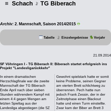
≡ Schach
TG Biberach
Archiv:
2. Mannschaft, Saison 2014/2015
Tabelle
Einzelergebnisse
Vorjahr
21.09.2014
SF Vöhringen I - TG Biberach II: Biberach startet erfolgreich ins
Projekt "Landesligarückkehr"
In einem dramatischen
Gewohnt spielstark hatte er somit
Herzschlagfinale war die zweite
keine Probleme, seinen Gegner
Mannschaft der TG Biberach
am vierten Brett schlichtweg zu
Ende April nach über sieben
überrennen. Pech hatte nun
Stunden währendem Kampf mit
jedoch Frank Zessin, der in der
einem 4:4 gegen Mengen am
Zeitnotphase einen Blackout
letzten Spieltag aus der
hatte und einen Turm einstellte.
Landesliga abgestiegen (die SZ
Zwar kam der Biber an Brett 3