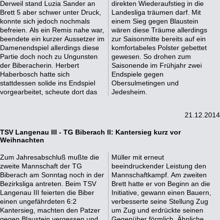
Derweil stand Luzia Sander an
direkten Wiederaufstieg in die
Brett 5 aber schwer unter Druck,
Landesliga träumen darf. Mit
konnte sich jedoch nochmals
einem Sieg gegen Blaustein
befreien. Als ein Remis nahe war,
wären diese Träume allerdings
beendete ein kurzer Aussetzer im
zur Saisonmitte bereits auf ein
Damenendspiel allerdings diese
komfortabeles Polster gebettet
Partie doch noch zu Ungunsten
gewesen. So drohen zum
der Biberacherin. Herbert
Saisonende im Frühjahr zwei
Haberbosch hatte sich
Endspiele gegen
stattdessen solide ins Endspiel
Obersulmetingen und
vorgearbeitet, scheute dort das
Jedesheim.
21.12.2014
TSV Langenau III - TG Biberach II: Kantersieg kurz vor
Weihnachten
Zum Jahresabschluß mußte die
Müller mit erneut
zweite Mannschaft der TG
beeindruckender Leistung den
Biberach am Sonntag noch in der
Mannschaftkampf. Am zweiten
Bezirksliga antreten. Beim TSV
Brett hatte er von Beginn an die
Langenau III feierten die Biber
Initiative, gewann einen Bauern,
einen ungefährdeten 6:2
verbesserte seine Stellung Zug
Kantersieg, machten den Patzer
um Zug und erdrückte seinen
gegen Blaustein vergessen und
Gegenüber förmlich. Ähnliche