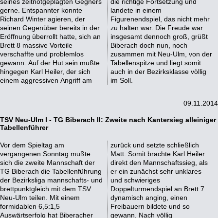
seines zeitnotgeplagten Gegners
die richtige Fortsetzung und
gerne. Entspannter konnte
landete in einem
Richard Winter agieren, der
Figurenendspiel, das nicht mehr
seinen Gegenüber bereits in der
zu halten war. Die Freude war
Eröffnung überrollt hatte, sich an
insgesamt dennoch groß, grüßt
Brett 8 massive Vorteile
Biberach doch nun, noch
verschaffte und problemlos
zusammen mit Neu-Ulm, von der
gewann. Auf der Hut sein mußte
Tabellenspitze und liegt somit
hingegen Karl Heiler, der sich
auch in der Bezirksklasse völlig
einem aggressiven Angriff am
im Soll.
09.11.2014
TSV Neu-Ulm I - TG Biberach II: Zweite nach Kantersieg alleiniger
Tabellenführer
Vor dem Spieltag am
zurück und setzte schließlich
vergangenen Sonntag mußte
Matt. Somit brachte Karl Heiler
sich die zweite Mannschaft der
direkt den Mannschaftssieg, als
TG Biberach die Tabellenführung
er ein zunächst sehr unklares
der Bezirksliga mannschafts- und
und schwieriges
brettpunktgleich mit dem TSV
Doppelturmendspiel an Brett 7
Neu-Ulm teilen. Mit einem
dynamisch anging, einen
formidablen 6,5:1,5
Freibauern bildete und so
Auswärtserfolg hat Biberacher
gewann. Nach völlig