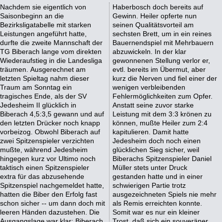
Nachdem sie eigentlich von
Haberbosch doch bereits auf
Saisonbeginn an die
Gewinn. Heiler opferte nun
Bezirksligatabelle mit starken
seinen Qualitätsvorteil am
Leistungen angeführt hatte,
sechsten Brett, um in ein reines
durfte die zweite Mannschaft der
Bauernendspiel mit Mehrbauern
TG Biberach lange vom direkten
abzuwickeln. In der klar
Wiederaufstieg in die Landesliga
gewonnenen Stellung verlor er,
träumen. Ausgerechnet am
evtl. bereits im Übermut, aber
letzten Spieltag nahm dieser
kurz die Nerven und fiel einer der
Traum am Sonntag ein
wenigen verbleibenden
tragisches Ende, als der SV
Fehlermöglichkeiten zum Opfer.
Jedesheim II glücklich in
Anstatt seine zuvor starke
Biberach 4,5:3,5 gewann und auf
Leistung mit dem 3:3 krönen zu
den letzten Drücker noch knapp
können, mußte Heiler zum 2:4
vorbeizog. Obwohl Biberach auf
kapitulieren. Damit hatte
zwei Spitzenspieler verzichten
Jedesheim doch noch einen
mußte, während Jedesheim
glücklichen Sieg sicher, weil
hingegen kurz vor Ultimo noch
Biberachs Spitzenspieler Daniel
taktisch einen Spitzenspieler
Müller stets unter Druck
extra für das abzusehende
gestanden hatte und in einer
Spitzenspiel nachgemeldet hatte,
schwierigen Partie trotz
hatten die Biber den Erfolg fast
ausgezeichneten Spiels nie mehr
schon sicher -- um dann doch mit
als Remis erreichten konnte.
leeren Händen dazustehen. Die
Somit war es nur ein kleiner
Ausgangslage war klar: Biberach
Trost, daß sich ein souveräner