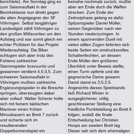
berichtete). Am Sonntag ging es
beinahe nochmals zurück, mußte
zum Saisonauftakt in der
aber am Ende doch die Waffen
Bezirksklasse nun direkt gegen
strecken. Zum Ende der
die alten Angstgegner der SF
Zeitnotphase gelang es dafür
Vöhringen. Selbst langjähriger
Spitzenspieler Daniel Müller,
Landesligist zählt Vöhringen zu
seinen Gegenüber nach vier
den großen Mitfavoriten um den
Stunden niederzuringen. In
Aufstieg und war somit gleich ein
einem spannenden Duell mit
echter Prüfstein für das Projekt
vielen stillen Zügen lieferten sich
Wiederaufstieg. Die Biber
beide Seiten ein eindrucksvolles
schlugen sich aber trotz des
Schattenfechten, an dessen
Fehlens zahlreicher
Ende Müller den größeren
Stammspieler bravourös und
Überblick unter Beweis stellte,
gewannen verdient 4,5:3,5. Zum
einen Turm opferte und die
schweren Saisonauftakt in
gegnerische Dame gewann.
Vöhringen mußten zahlreiche
Damit stand es 3,5:2,5.
Ergänzungsspieler in die Bresche
Angesichts dieses Spielstands
springen, überzeugten dabei
ließ Richard Winter in
aber vollauf. Walter Scherer holte
ausgeglichener, völlig
sich mit feinem taktischen
geschlossener Stellung eine
Manöver einen frühen
friedliche Punkteteilung an Brett 6
Minusbauern an Brett 7 zurück
folgen, sodaß die finale
und sicherte sich im
Entscheidung bei Christian
resultierenden
Hoops am zweiten Brett lag.
Doppelturmendspiel ein
Dieser sah sich dem ehemaligen