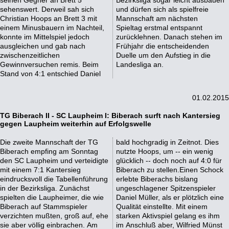
seinen Gegner an Brett 5
Bezirksliga sogar leicht ausbauen
sehenswert. Derweil sah sich
und dürfen sich als spielfreie
Christian Hoops an Brett 3 mit
Mannschaft am nächsten
einem Minusbauern im Nachteil,
Spieltag erstmal entspannt
konnte im Mittelspiel jedoch
zurücklehnen. Danach stehen im
ausgleichen und gab nach
Frühjahr die entscheidenden
zwischenzeitlichen
Duelle um den Aufstieg in die
Gewinnversuchen remis. Beim
Landesliga an.
Stand von 4:1 entschied Daniel
01.02.2015
TG Biberach II - SC Laupheim I: Biberach surft nach Kantersieg
gegen Laupheim weiterhin auf Erfolgswelle
Die zweite Mannschaft der TG
bald hochgradig in Zeitnot. Dies
Biberach empfing am Sonntag
nutzte Hoops, um -- ein wenig
den SC Laupheim und verteidigte
glücklich -- doch noch auf 4:0 für
mit einem 7:1 Kantersieg
Biberach zu stellen.Einen Schock
eindrucksvoll die Tabellenführung
erlebte Biberachs bislang
in der Bezirksliga. Zunächst
ungeschlagener Spitzenspieler
spielten die Laupheimer, die wie
Daniel Müller, als er plötzlich eine
Biberach auf Stammspieler
Qualität einstellte. Mit einem
verzichten mußten, groß auf, ehe
starken Aktivspiel gelang es ihm
sie aber völlig einbrachen. Am
im Anschluß aber, Wilfried Münst