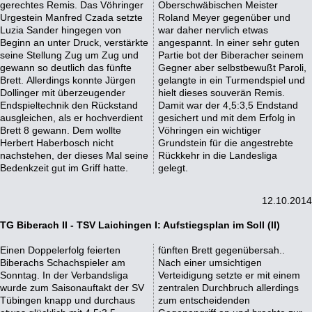
gerechtes Remis. Das Vöhringer
Oberschwäbischen Meister
Urgestein Manfred Czada setzte
Roland Meyer gegenüber und
Luzia Sander hingegen von
war daher nervlich etwas
Beginn an unter Druck, verstärkte
angespannt. In einer sehr guten
seine Stellung Zug um Zug und
Partie bot der Biberacher seinem
gewann so deutlich das fünfte
Gegner aber selbstbewußt Paroli,
Brett. Allerdings konnte Jürgen
gelangte in ein Turmendspiel und
Dollinger mit überzeugender
hielt dieses souverän Remis.
Endspieltechnik den Rückstand
Damit war der 4,5:3,5 Endstand
ausgleichen, als er hochverdient
gesichert und mit dem Erfolg in
Brett 8 gewann. Dem wollte
Vöhringen ein wichtiger
Herbert Haberbosch nicht
Grundstein für die angestrebte
nachstehen, der dieses Mal seine
Rückkehr in die Landesliga
Bedenkzeit gut im Griff hatte.
gelegt.
12.10.2014
TG Biberach II - TSV Laichingen I: Aufstiegsplan im Soll (II)
Einen Doppelerfolg feierten
fünften Brett gegenübersah..
Biberachs Schachspieler am
Nach einer umsichtigen
Sonntag. In der Verbandsliga
Verteidigung setzte er mit einem
wurde zum Saisonauftakt der SV
zentralen Durchbruch allerdings
Tübingen knapp und durchaus
zum entscheidenden