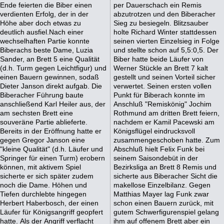
Ende feierten die Biber einen
per Dauerschach ein Remis
verdienten Erfolg, der in der
abzutrotzen und den Biberacher
Höhe aber doch etwas zu
Sieg zu besiegeln. Blitzsauber
deutlich ausfiel.Nach einer
holte Richard Winter stattdessen
wechselhaften Partie konnte
seinen vierten Einzelsieg in Folge
Biberachs beste Dame, Luzia
und stellte schon auf 5,5:0,5. Der
Sander, an Brett 5 eine Qualität
Biber hatte beide Läufer von
(d.h. Turm gegen Leichtfigur) und
Werner Stückle an Brett 7 kalt
einen Bauern gewinnen, sodaß
gestellt und seinen Vorteil sicher
Dieter Janson direkt aufgab. Die
verwertet. Seinen ersten vollen
Biberacher Führung baute
Punkt für Biberach konnte im
anschließend Karl Heiler aus, der
Anschluß "Remiskönig" Jochim
am sechsten Brett eine
Rothmund am dritten Brett feiern,
souveräne Partie ablieferte.
nachdem er Kamil Pacewski am
Bereits in der Eröffnung hatte er
Königsflügel eindrucksvoll
gegen Gregor Janson eine
zusammengeschoben hatte. Zum
"kleine Qualität" (d.h. Läufer und
Abschluß hielt Felix Funk bei
Springer für einen Turm) erobern
seinem Saisondebüt in der
können, mit aktivem Spiel
Bezirksliga an Brett 8 Remis und
sicherte er sich später zudem
sicherte aus Biberacher Sicht die
noch die Dame. Höhen und
makellose Einzelbilanz. Gegen
Tiefen durchlebte hingegen
Matthias Mayer lag Funk zwar
Herbert Haberbosch, der einen
schon einen Bauern zurück, mit
Läufer für Königsangriff geopfert
gutem Schwerfigurenspiel gelang
hatte. Als der Angriff verflacht
ihm auf offenem Brett aber ein