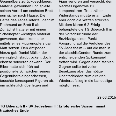
Gegenübers zurückgeschlagen,
Figur verloren und versucht, den
Material gewonnen und spielte
Nachteil irgendwie zu
seinen Vorteil am sechsten Brett
kompensieren. Trotz zähen
nun sicher nach Hause. Die
Widerstands mußte er am Ende
Partie des Tages lieferte Joachim
aber doch die Waffen strecken.
Rothmund an Brett 5 ab.
Mit dem klaren 6:2 Erfolg
Zunächst hatte er mit einem
behauptete die TG Biberach II in
Scheinopfer wichtiges Material
der Vorschlußrunde der
gewonnen, dann konnte er
Bezirksliga einen Punkt
mittels eines Figurenopfers gar
Vorsprung auf die Verfolger des
Matt setzen. Den Antipoden
SV Jedesheim -- auf die man in
hierzu gab Daniel Müller, der
der abschließenden Runde zum
wenngleich staubtrocken, doch
entscheidenden Spitzenspiel
ebenso souverän gewann. Der
treffen wird. Gegen einen starken
Biber hatte sich früh auf
Gegner sollte bei voller
positionelle Schwächen seines
Besetzung aber das nötige
Gegenübers eingeschossen,
Unentschieden zum direkten
tauschte konsequent Figuren ab,
Wiederaufstieg in die Landesliga
um schließlich überlegen und
möglich sein.
29.03.2015
TG Biberach II - SV Jedesheim II: Erfolgreiche Saison nimmt
tragisches Ende