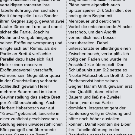
verteidigten souverän ihre
Pläne hatte eigentlich auch
Tabellenführung. Am sechsten
Spitzenspieler Dirk Schindler, der
Brett überspielte Luzia Sander
nach gutem Beginn mit
ihren Gegner zügig, gewann zwei
Mehrbauer und deutlichem
Läufer für einen Turm und damit
Vorteil die entscheidende Attacke
sicher die Partie. Joachim
verschob, um den Angriff
Rothmund vergab hingegen
vermeintlich noch besser
seinen Eröffnungsvorsprung und
vorzubereiten. Dabei
einigte sich auf Remis, als die
unterschätzte er allerdings einen
Partie an Brett 4 verflachte.
Zwischentausch, verlor plötzlich
Parallel dazu hatte sich Karl
völlig den Faden und wurde im
Heiler einen massiven
Anschluß klar überspielt. Den
Eröffnungsvorteil verschafft,
Schlußpunkt zum 6:2 setzte so
während sein Gegenüber quasi
Nicolai Matuschek an Brett 8. Der
in der Grundstellung verharrte.
Edelreservist hatte seinen
Schließlich gewann Heiler
Gegner klar im Griff, gewann erst
mehrere Bauern und in klarer
eine Qualität, dann etliche
Gewinnstellung das siebte Brett
Bauern und ließ nie Zweifel
per Zeitüberschreitung. Auch
daran, wer diese Partie
Herbert Haberbosch war auf
dominiert. Insgesamt geht der
"Krawall" gebürstet, lancierte in
Kantersieg völlig in Ordnung und
einer zunächst geschlossenen
hätte noch höher ausfallen
Stellung einen unwiderstehlichen
können. Damit konnten die Biber
Königsangriff und überrannte
ihre Tabellenführung in der