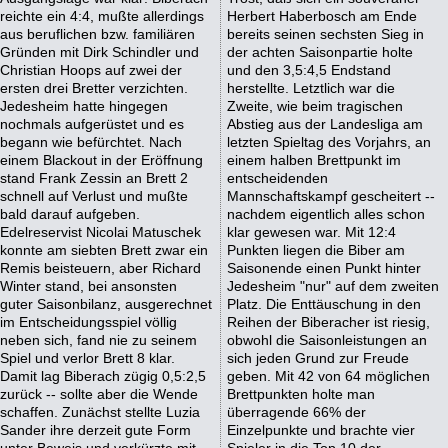
reichte ein 4:4, mußte allerdings
Herbert Haberbosch am Ende
aus beruflichen bzw. familiären
bereits seinen sechsten Sieg in
Gründen mit Dirk Schindler und
der achten Saisonpartie holte
Christian Hoops auf zwei der
und den 3,5:4,5 Endstand
ersten drei Bretter verzichten.
herstellte. Letztlich war die
Jedesheim hatte hingegen
Zweite, wie beim tragischen
nochmals aufgerüstet und es
Abstieg aus der Landesliga am
begann wie befürchtet. Nach
letzten Spieltag des Vorjahrs, an
einem Blackout in der Eröffnung
einem halben Brettpunkt im
stand Frank Zessin an Brett 2
entscheidenden
schnell auf Verlust und mußte
Mannschaftskampf gescheitert --
bald darauf aufgeben.
nachdem eigentlich alles schon
Edelreservist Nicolai Matuschek
klar gewesen war. Mit 12:4
konnte am siebten Brett zwar ein
Punkten liegen die Biber am
Remis beisteuern, aber Richard
Saisonende einen Punkt hinter
Winter stand, bei ansonsten
Jedesheim "nur" auf dem zweiten
guter Saisonbilanz, ausgerechnet
Platz. Die Enttäuschung in den
im Entscheidungsspiel völlig
Reihen der Biberacher ist riesig,
neben sich, fand nie zu seinem
obwohl die Saisonleistungen an
Spiel und verlor Brett 8 klar.
sich jeden Grund zur Freude
Damit lag Biberach zügig 0,5:2,5
geben. Mit 42 von 64 möglichen
zurück -- sollte aber die Wende
Brettpunkten holte man
schaffen. Zunächst stellte Luzia
überragende 66% der
Sander ihre derzeit gute Form
Einzelpunkte und brachte vier