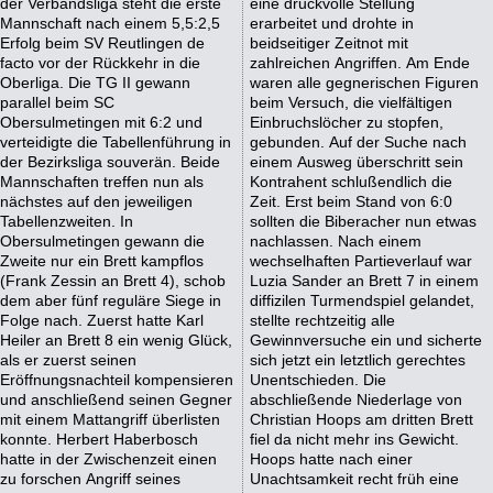
der Verbandsliga steht die erste
eine druckvolle Stellung
Mannschaft nach einem 5,5:2,5
erarbeitet und drohte in
Erfolg beim SV Reutlingen de
beidseitiger Zeitnot mit
facto vor der Rückkehr in die
zahlreichen Angriffen. Am Ende
Oberliga. Die TG II gewann
waren alle gegnerischen Figuren
parallel beim SC
beim Versuch, die vielfältigen
Obersulmetingen mit 6:2 und
Einbruchslöcher zu stopfen,
verteidigte die Tabellenführung in
gebunden. Auf der Suche nach
der Bezirksliga souverän. Beide
einem Ausweg überschritt sein
Mannschaften treffen nun als
Kontrahent schlußendlich die
nächstes auf den jeweiligen
Zeit. Erst beim Stand von 6:0
Tabellenzweiten. In
sollten die Biberacher nun etwas
Obersulmetingen gewann die
nachlassen. Nach einem
Zweite nur ein Brett kampflos
wechselhaften Partieverlauf war
(Frank Zessin an Brett 4), schob
Luzia Sander an Brett 7 in einem
dem aber fünf reguläre Siege in
diffizilen Turmendspiel gelandet,
Folge nach. Zuerst hatte Karl
stellte rechtzeitig alle
Heiler an Brett 8 ein wenig Glück,
Gewinnversuche ein und sicherte
als er zuerst seinen
sich jetzt ein letztlich gerechtes
Eröffnungsnachteil kompensieren
Unentschieden. Die
und anschließend seinen Gegner
abschließende Niederlage von
mit einem Mattangriff überlisten
Christian Hoops am dritten Brett
konnte. Herbert Haberbosch
fiel da nicht mehr ins Gewicht.
hatte in der Zwischenzeit einen
Hoops hatte nach einer
zu forschen Angriff seines
Unachtsamkeit recht früh eine