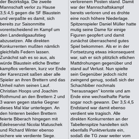
der Bezirksliga. Die zweite
verlorenem Posten stand. Damit
Mannschaft verlor zu Hause
war der Mannschaftskampf
3,5:4,5 gegen die SF Blaustein
bereits verloren und es drohte
und verpaßte es damit, sich
eine noch höhere Niederlage.
bereits zur Saisonmitte
Spitzenspieler Daniel Müller hatte
vorentscheidend im Kampf um
mutig seine Dame für einige
den Landesligaaufstieg
Figuren geopfert und damit
abzusetzen. Alle direkten
zunächst überraschend gutes
Konkurrenten mußten nämlich
Spiel bekommen. Als er in der
gleichfalls Federn lassen.
Fortsetzung etwas inkonsequent
Zunächst sah es so aus, als
war, sah er sich plötzlich etlichen
würde Blaustein etliche Bretter
Mattdrohungen gegenüber und
kampflos verlieren, kurz vor Ende
stand auf Verlust. Nun spielte
der Karenzzeit saßen aber alle
sein Gegenüber jedoch nicht
Spieler an ihren Brettern und das
zwingend genug, sodaß sich der
Unheil nahm seinen Lauf.
Schachbiber nochmals
Christian Hoops und Joachim
"herausnagen" konnte und am
Rothmund an den Brettern 2 und
Ende eine wechselhafte Partie
3 waren gegen starke Gegner
sogar noch gewann. Der 3,5:4,5
dieses Mal klar unterlegen. An
Endstand war damit ebenso
den hinteren beiden Brettern
verdient wie tragisch. Alle
feierte Biberach hingegen mit
direkten Konkurrenten an der
Edelreservist Nicolai Matuschek
Tabellenspitze handelten sich
und Richard Winter ebenso
ebenfalls Punktverluste ein,
sichere wie verdiente Siege.
sodaß die TG zwar weiter vom