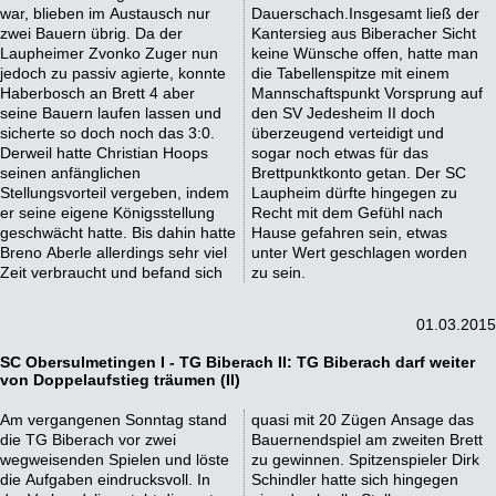
war, blieben im Austausch nur
Dauerschach.Insgesamt ließ der
zwei Bauern übrig. Da der
Kantersieg aus Biberacher Sicht
Laupheimer Zvonko Zuger nun
keine Wünsche offen, hatte man
jedoch zu passiv agierte, konnte
die Tabellenspitze mit einem
Haberbosch an Brett 4 aber
Mannschaftspunkt Vorsprung auf
seine Bauern laufen lassen und
den SV Jedesheim II doch
sicherte so doch noch das 3:0.
überzeugend verteidigt und
Derweil hatte Christian Hoops
sogar noch etwas für das
seinen anfänglichen
Brettpunktkonto getan. Der SC
Stellungsvorteil vergeben, indem
Laupheim dürfte hingegen zu
er seine eigene Königsstellung
Recht mit dem Gefühl nach
geschwächt hatte. Bis dahin hatte
Hause gefahren sein, etwas
Breno Aberle allerdings sehr viel
unter Wert geschlagen worden
Zeit verbraucht und befand sich
zu sein.
01.03.2015
SC Obersulmetingen I - TG Biberach II: TG Biberach darf weiter
von Doppelaufstieg träumen (II)
Am vergangenen Sonntag stand
quasi mit 20 Zügen Ansage das
die TG Biberach vor zwei
Bauernendspiel am zweiten Brett
wegweisenden Spielen und löste
zu gewinnen. Spitzenspieler Dirk
die Aufgaben eindrucksvoll. In
Schindler hatte sich hingegen