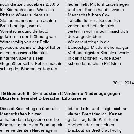
noch die Zeit, sodaß es 2,5:0,5
laufen ließ. Mit fünf Einzelsiegen
für Biberach stand. Weil sich
und drei Remis hat die zweite
Richard Winter zudem als
Mannschaft ihren Co-
Stehaufmännchen am achten
Tabellenführer also deutlich
Brett betätigte, war die
zerlegt und befindet sich
Vorentscheidung de facto
weiterhin voll im Soll hinsichtlich
gefallen. In der Eröffnung war
des angestrebten
Winter völlig von der Rolle
Wiederaufstiegs in die
gewesen, bis ins Endspiel lief er
Landesliga. Mit dem ehemaligen
einem massiven Nachteil
Verbandsligisten Blaustein wartet
hinterher, aber als sein
in der nächsten Runde aber
Gegenüber selbst Fehler machte,
schon der nächste Prüfstein.
schlug der Biberacher Kapitän
30.11.2014
TG Biberach II - SF Blaustein I: Verdiente Niederlage gegen
Blaustein beendet Biberacher Erfolgsserie
Die seit Saisonbeginn über alle
letzte Risiko und einigte sich am
Mannschaften hinweg
vierten Brett friedlich. Keinen
anhaltende Erfolgsserie der TG
guten Tag hatte Karl Heiler
Biberach endete am Sonntag mit
erwischt, der nach einem
einer verdienten Niederlage in
Blackout an Brett 6 auf völlig