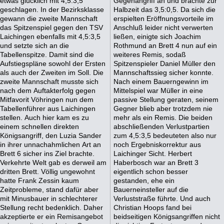
etwas glücklich mit 4,5:3,5
Gegenangriff an und brachte zur
geschlagen. In der Bezirksklasse
Halbzeit das 3,5:0,5. Da sich die
gewann die zweite Mannschaft
erspielten Eröffnungsvorteile im
das Spitzenspiel gegen den TSV
Anschluß leider nicht verwerten
Laichingen ebenfalls mit 4,5:3,5
ließen, einigte sich Joachim
und setzte sich an die
Rothmund an Brett 4 nun auf ein
Tabellenspitze. Damit sind die
weiteres Remis, sodaß
Aufstiegspläne sowohl der Ersten
Spitzenspieler Daniel Müller den
als auch der Zweiten im Soll. Die
Mannschaftssieg sicher konnte.
zweite Mannschaft musste sich
Nach einem Bauerngewinn im
nach dem Auftakterfolg gegen
Mittelspiel war Müller in eine
Mitfavorit Vöhringen nun dem
passive Stellung geraten, seinem
Tabellenführer aus Laichingen
Gegner blieb aber trotzdem nie
stellen. Auch hier kam es zu
mehr als ein Remis. Die beiden
einem schnellen direkten
abschließenden Verlustpartien
Königsangriff, den Luzia Sander
zum 4,5:3,5 bedeuteten also nur
in ihrer unnachahmlichen Art an
noch Ergebniskorrektur aus
Brett 6 sicher ins Ziel brachte.
Laichinger Sicht. Herbert
Verkehrte Welt gab es derweil am
Haberbosch war an Brett 3
dritten Brett. Völlig ungewohnt
eigentlich schon besser
hatte Frank Zessin kaum
gestanden, ehe ein
Zeitprobleme, stand dafür aber
Bauerneinsteller auf die
mit Minusbauer in schlechterer
Verluststraße führte. Und auch
Stellung recht bedenklich. Daher
Christian Hoops fand bei
akzeptierte er ein Remisangebot
beidseitigen Königsangriffen nicht