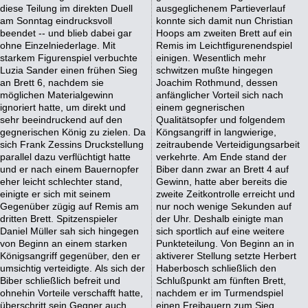
diese Teilung im direkten Duell
ausgeglichenem Partieverlauf
am Sonntag eindrucksvoll
konnte sich damit nun Christian
beendet -- und blieb dabei gar
Hoops am zweiten Brett auf ein
ohne Einzelniederlage. Mit
Remis im Leichtfigurenendspiel
starkem Figurenspiel verbuchte
einigen. Wesentlich mehr
Luzia Sander einen frühen Sieg
schwitzen mußte hingegen
an Brett 6, nachdem sie
Joachim Rothmund, dessen
möglichen Materialgewinn
anfänglicher Vorteil sich nach
ignoriert hatte, um direkt und
einem gegnerischen
sehr beeindruckend auf den
Qualitätsopfer und folgendem
gegnerischen König zu zielen. Da
Köngsangriff in langwierige,
sich Frank Zessins Druckstellung
zeitraubende Verteidigungsarbeit
parallel dazu verflüchtigt hatte
verkehrte. Am Ende stand der
und er nach einem Bauernopfer
Biber dann zwar an Brett 4 auf
eher leicht schlechter stand,
Gewinn, hatte aber bereits die
einigte er sich mit seinem
zweite Zeitkontrolle erreicht und
Gegenüber zügig auf Remis am
nur noch wenige Sekunden auf
dritten Brett. Spitzenspieler
der Uhr. Deshalb einigte man
Daniel Müller sah sich hingegen
sich sportlich auf eine weitere
von Beginn an einem starken
Punkteteilung. Von Beginn an in
Königsangriff gegenüber, den er
aktiverer Stellung setzte Herbert
umsichtig verteidigte. Als sich der
Haberbosch schließlich den
Biber schließlich befreit und
Schlußpunkt am fünften Brett,
ohnehin Vorteile verschafft hatte,
nachdem er im Turmendspiel
überschritt sein Gegner auch
einen Freibauern zum Sieg