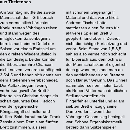
aus Titelrennen
Am Sonntag mußte die zweite
mit schönem Gegenangriff
Mannschaft der TG Biberach
Material und das vierte Brett.
zum vermeintlich härtesten
Andreas Fischer hatte
Konkurrenten Vöhringen reisen
stattdessen einen Bauern für
und stand wegen des
aktiveres Spiel an Brett 3
mißglückten Saisonbeginns
geopfert, fand aber in Zeitnot
bereits nach einem Drittel der
nicht die richtige Fortsetzung und
Saison vor einem Endspiel um
verlor. Beim Stand von 1,5:3,5
den direkten Wiederaufstieg in
sah es also vermeintlich schlecht
die Landesliga. Leider konnten
für Biberach aus, dennoch war
die Biberacher ihre Chancen
der Mannschaftskampf eigentlich
nicht nutzen, verloren unnötig mit
doch gewonnen, stand man an
3,5:4,5 und haben sich damit aus
den verbleibenden drei Brettern
dem Titelrennen verabschiedet.
doch klar auf Gewinn. Das Unheil
Der Auftakt begann wenig
nahm aber seinen finalen Lauf,
verheißungsvoll. An Brett 2
als Robert Vetter nach deutlichen
lieferte sich Christian Hoops ein
Stellungsvorteilen ein
scharf geführtes Duell, jedoch
Fingerfehler unterlief und er am
war der gegnerische
siebten Brett einzügig seine
Königsangriff schneller und
Dame verlor -- womit der
tödlich. Bald darauf mußte Frank
Vöhringer Gesamtsieg besiegelt
Zessin einem Remis am fünften
war. Schöne Ergebniskosmetik
Brett zustimmen, als sein
betrieb dann Spitzenspieler