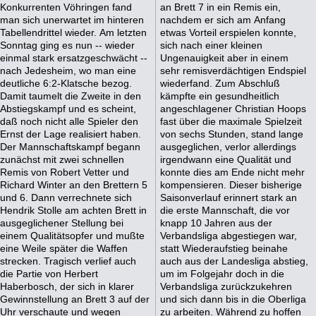
Konkurrenten Vöhringen fand
an Brett 7 in ein Remis ein,
man sich unerwartet im hinteren
nachdem er sich am Anfang
Tabellendrittel wieder. Am letzten
etwas Vorteil erspielen konnte,
Sonntag ging es nun -- wieder
sich nach einer kleinen
einmal stark ersatzgeschwächt --
Ungenauigkeit aber in einem
nach Jedesheim, wo man eine
sehr remisverdächtigen Endspiel
deutliche 6:2-Klatsche bezog.
wiederfand. Zum Abschluß
Damit taumelt die Zweite in den
kämpfte ein gesundheitlich
Abstiegskampf und es scheint,
angeschlagener Christian Hoops
daß noch nicht alle Spieler den
fast über die maximale Spielzeit
Ernst der Lage realisiert haben.
von sechs Stunden, stand lange
Der Mannschaftskampf begann
ausgeglichen, verlor allerdings
zunächst mit zwei schnellen
irgendwann eine Qualität und
Remis von Robert Vetter und
konnte dies am Ende nicht mehr
Richard Winter an den Brettern 5
kompensieren. Dieser bisherige
und 6. Dann verrechnete sich
Saisonverlauf erinnert stark an
Hendrik Stolle am achten Brett in
die erste Mannschaft, die vor
ausgeglichener Stellung bei
knapp 10 Jahren aus der
einem Qualitätsopfer und mußte
Verbandsliga abgestiegen war,
eine Weile später die Waffen
statt Wiederaufstieg beinahe
strecken. Tragisch verlief auch
auch aus der Landesliga abstieg,
die Partie von Herbert
um im Folgejahr doch in die
Haberbosch, der sich in klarer
Verbandsliga zurückzukehren
Gewinnstellung an Brett 3 auf der
und sich dann bis in die Oberliga
Uhr verschaute und wegen
zu arbeiten. Während zu hoffen