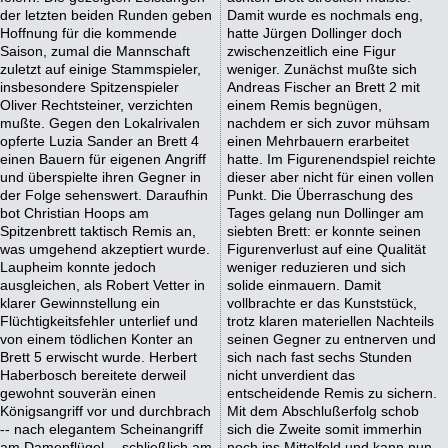
der letzten beiden Runden geben
Damit wurde es nochmals eng,
Hoffnung für die kommende
hatte Jürgen Dollinger doch
Saison, zumal die Mannschaft
zwischenzeitlich eine Figur
zuletzt auf einige Stammspieler,
weniger. Zunächst mußte sich
insbesondere Spitzenspieler
Andreas Fischer an Brett 2 mit
Oliver Rechtsteiner, verzichten
einem Remis begnügen,
mußte. Gegen den Lokalrivalen
nachdem er sich zuvor mühsam
opferte Luzia Sander an Brett 4
einen Mehrbauern erarbeitet
einen Bauern für eigenen Angriff
hatte. Im Figurenendspiel reichte
und überspielte ihren Gegner in
dieser aber nicht für einen vollen
der Folge sehenswert. Daraufhin
Punkt. Die Überraschung des
bot Christian Hoops am
Tages gelang nun Dollinger am
Spitzenbrett taktisch Remis an,
siebten Brett: er konnte seinen
was umgehend akzeptiert wurde.
Figurenverlust auf eine Qualität
Laupheim konnte jedoch
weniger reduzieren und sich
ausgleichen, als Robert Vetter in
solide einmauern. Damit
klarer Gewinnstellung ein
vollbrachte er das Kunststück,
Flüchtigkeitsfehler unterlief und
trotz klaren materiellen Nachteils
von einem tödlichen Konter an
seinen Gegner zu entnerven und
Brett 5 erwischt wurde. Herbert
sich nach fast sechs Stunden
Haberbosch bereitete derweil
nicht unverdient das
gewohnt souverän einen
entscheidende Remis zu sichern.
Königsangriff vor und durchbrach
Mit dem Abschlußerfolg schob
-- nach elegantem Scheinangriff
sich die Zweite somit immerhin
am Damenflügel -- schließlich am
noch ins Mittelfeld und kann nun