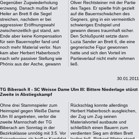
Gegenüber Zugwiederholung
Oliver Rechtsteiner mit der Partie
erzwang. Danach mußte Karl
des Tages. Er spielte früh gezielt
Heiler an Brett 8 die Segel
auf die Bauernschwächen des
streichen, nachdem er bei
Gegners, ging in ein vermeintlich
aggressiver Eröffnungswahl
schwieriges Endspiel und
zwischenzeitlich gut stand, am
gewann dieses traumhaft sicher.
Ende aber keine Kompensation
Den Schlußpunkt setzte dann
für sein Bauernopfer fand und
Luzia Sander an Brett 6, die eine
noch mehr Material verlor. Nun
gegnerische Figur gewonnen
kam aber Herbert Haberbosch
hatte und sich den Vorteil im
nach sehr passiver Stellung wie
Partieverlauf nicht mehr nehmen
Phönix aus der Asche, gewann
ließ.
30.01.2011
TG Biberach II - SC Weisse Dame Ulm III: Bittere Niederlage stürzt
Zweite in Abstiegskampf
Ohne drei Stammspieler zum
Rückschlag konnte allerdings
Heimspiel gegen Weiße Dame
Herbert Haberbosch ausgleichen,
Ulm III angetreten, verlor die
der Zug um Zug seinen
zweite Mannschaft der TG
Materialvorteil ausbaute und
Biberach am Sonntag in der
schließlich einen Bauern zum
Bezirksklasse unnötig mit 3:5. Vor
verdienten Sieg am dritten Brett
Saisonbeginn als heißer Kandidat
laufen ließ. Richard Winter stand