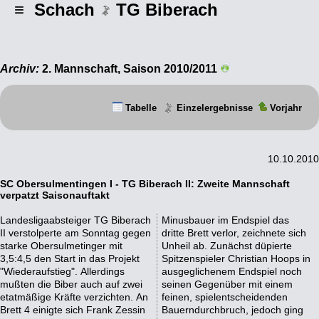
≡ Schach
TG Biberach
Archiv:
2. Mannschaft, Saison 2010/2011
Tabelle
Einzelergebnisse
Vorjahr
10.10.2010
SC Obersulmentingen I - TG Biberach II: Zweite Mannschaft
verpatzt Saisonauftakt
Landesligaabsteiger TG Biberach
Minusbauer im Endspiel das
II verstolperte am Sonntag gegen
dritte Brett verlor, zeichnete sich
starke Obersulmetinger mit
Unheil ab. Zunächst düpierte
3,5:4,5 den Start in das Projekt
Spitzenspieler Christian Hoops in
"Wiederaufstieg". Allerdings
ausgeglichenem Endspiel noch
mußten die Biber auch auf zwei
seinen Gegenüber mit einem
etatmäßige Kräfte verzichten. An
feinen, spielentscheidenden
Brett 4 einigte sich Frank Zessin
Bauerndurchbruch, jedoch ging