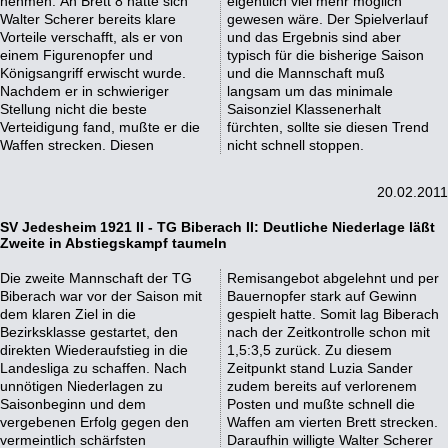
nehmen. An Brett 8 hatte sich
eigentlich viel mehr möglich
Walter Scherer bereits klare
gewesen wäre. Der Spielverlauf
Vorteile verschafft, als er von
und das Ergebnis sind aber
einem Figurenopfer und
typisch für die bisherige Saison
Königsangriff erwischt wurde.
und die Mannschaft muß
Nachdem er in schwieriger
langsam um das minimale
Stellung nicht die beste
Saisonziel Klassenerhalt
Verteidigung fand, mußte er die
fürchten, sollte sie diesen Trend
Waffen strecken. Diesen
nicht schnell stoppen.
20.02.2011
SV Jedesheim 1921 II - TG Biberach II: Deutliche Niederlage läßt
Zweite in Abstiegskampf taumeln
Die zweite Mannschaft der TG
Remisangebot abgelehnt und per
Biberach war vor der Saison mit
Bauernopfer stark auf Gewinn
dem klaren Ziel in die
gespielt hatte. Somit lag Biberach
Bezirksklasse gestartet, den
nach der Zeitkontrolle schon mit
direkten Wiederaufstieg in die
1,5:3,5 zurück. Zu diesem
Landesliga zu schaffen. Nach
Zeitpunkt stand Luzia Sander
unnötigen Niederlagen zu
zudem bereits auf verlorenem
Saisonbeginn und dem
Posten und mußte schnell die
vergebenen Erfolg gegen den
Waffen am vierten Brett strecken.
vermeintlich schärfsten
Daraufhin willigte Walter Scherer