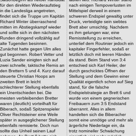
für den direkten Wiederaufstieg
nach einigen Tempoverlusten im
in die Landesliga angetreten,
Mittelspiel derweil in einem
findet sich die Truppe um Kapitän
schweren Endspiel gewaltig unter
Richard Winter überraschend
Druck, verteidigte sein siebtes
mitten im Abstiegskampf wieder
Brett aber umsichtig. Nachdem
und sollte sich in den nächsten
es ihm gelungen war, eine
Runden dringend vollzählig auf
Remisstellung zu erreichen,
alte Tugenden besinnen.
unterlief dem Routinier jedoch ein
Zunächst hatte gegen Ulm alles
kapitaler Fingerfehler, sodaß er
gut begonnen. Robert Vetter und
letztlich doch mit leeren Händen
Luzia Sander einigten sich auf
da stand. Beim Stand von 3:4
zwei schnelle, taktische Remis an
entschied sich Karl Heiler, der
den Brettern 5 und 4. Kurz darauf
durch geschicktes Öffnen der
steuerte Christian Hoops am
Stellung und dem Gewinn einer
zweiten Brett in leicht
Qualität eigentlich schon auf Sieg
schlechterer Stellung ebenfalls
stand, für die falsche
ein Unentschieden bei. Die
Endspielstrategie an Brett 6 und
meisten verbleibenden Bretter
wurde von einem gegnerischen
waren (deutlich) vorteilhaft für
Freibauern zum 3:5 Endstand
Biberach, sodaß Spitzenspieler
überrannt. Alles in allem
Oliver Rechtsteiner eine Weile
handelten sich die Biberacher
später in ausgeglichener Stellung
somit eine unnötige und mehr als
ebenfalls remisierte. Doch nun
ärgerliche Niederlage ein, da
sollte das Unheil seinen Lauf
trotz nomineller Schwächung