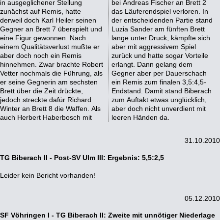
in ausgeglichener Stellung
bei Andreas Fischer an Brett 2
zunächst auf Remis, hatte
das Läuferendspiel verloren. In
derweil doch Karl Heiler seinen
der entscheidenden Partie stand
Gegner an Brett 7 überspielt und
Luzia Sander am fünften Brett
eine Figur gewonnen. Nach
lange unter Druck, kämpfte sich
einem Qualitätsverlust mußte er
aber mit aggressivem Spiel
aber doch noch ein Remis
zurück und hatte sogar Vorteile
hinnehmen. Zwar brachte Robert
erlangt. Dann gelang dem
Vetter nochmals die Führung, als
Gegner aber per Dauerschach
er seine Gegnerin am sechsten
ein Remis zum finalen 3,5:4,5-
Brett über die Zeit drückte,
Endstand. Damit stand Biberach
jedoch streckte dafür Richard
zum Auftakt etwas unglücklich,
Winter an Brett 8 die Waffen. Als
aber doch nicht unverdient mit
auch Herbert Haberbosch mit
leeren Händen da.
31.10.2010
TG Biberach II - Post-SV Ulm III: Ergebnis: 5,5:2,5
Leider kein Bericht vorhanden!
05.12.2010
SF Vöhringen I - TG Biberach II: Zweite mit unnötiger Niederlage