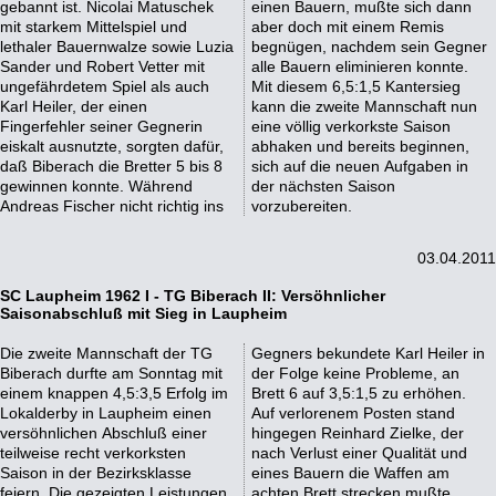
gebannt ist. Nicolai Matuschek
einen Bauern, mußte sich dann
mit starkem Mittelspiel und
aber doch mit einem Remis
lethaler Bauernwalze sowie Luzia
begnügen, nachdem sein Gegner
Sander und Robert Vetter mit
alle Bauern eliminieren konnte.
ungefährdetem Spiel als auch
Mit diesem 6,5:1,5 Kantersieg
Karl Heiler, der einen
kann die zweite Mannschaft nun
Fingerfehler seiner Gegnerin
eine völlig verkorkste Saison
eiskalt ausnutzte, sorgten dafür,
abhaken und bereits beginnen,
daß Biberach die Bretter 5 bis 8
sich auf die neuen Aufgaben in
gewinnen konnte. Während
der nächsten Saison
Andreas Fischer nicht richtig ins
vorzubereiten.
03.04.2011
SC Laupheim 1962 I - TG Biberach II: Versöhnlicher
Saisonabschluß mit Sieg in Laupheim
Die zweite Mannschaft der TG
Gegners bekundete Karl Heiler in
Biberach durfte am Sonntag mit
der Folge keine Probleme, an
einem knappen 4,5:3,5 Erfolg im
Brett 6 auf 3,5:1,5 zu erhöhen.
Lokalderby in Laupheim einen
Auf verlorenem Posten stand
versöhnlichen Abschluß einer
hingegen Reinhard Zielke, der
teilweise recht verkorksten
nach Verlust einer Qualität und
Saison in der Bezirksklasse
eines Bauern die Waffen am
feiern. Die gezeigten Leistungen
achten Brett strecken mußte.