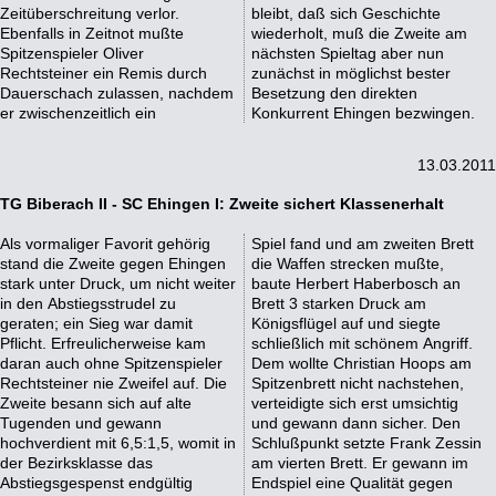
Zeitüberschreitung verlor.
bleibt, daß sich Geschichte
Ebenfalls in Zeitnot mußte
wiederholt, muß die Zweite am
Spitzenspieler Oliver
nächsten Spieltag aber nun
Rechtsteiner ein Remis durch
zunächst in möglichst bester
Dauerschach zulassen, nachdem
Besetzung den direkten
er zwischenzeitlich ein
Konkurrent Ehingen bezwingen.
13.03.2011
TG Biberach II - SC Ehingen I: Zweite sichert Klassenerhalt
Als vormaliger Favorit gehörig
Spiel fand und am zweiten Brett
stand die Zweite gegen Ehingen
die Waffen strecken mußte,
stark unter Druck, um nicht weiter
baute Herbert Haberbosch an
in den Abstiegsstrudel zu
Brett 3 starken Druck am
geraten; ein Sieg war damit
Königsflügel auf und siegte
Pflicht. Erfreulicherweise kam
schließlich mit schönem Angriff.
daran auch ohne Spitzenspieler
Dem wollte Christian Hoops am
Rechtsteiner nie Zweifel auf. Die
Spitzenbrett nicht nachstehen,
Zweite besann sich auf alte
verteidigte sich erst umsichtig
Tugenden und gewann
und gewann dann sicher. Den
hochverdient mit 6,5:1,5, womit in
Schlußpunkt setzte Frank Zessin
der Bezirksklasse das
am vierten Brett. Er gewann im
Abstiegsgespenst endgültig
Endspiel eine Qualität gegen