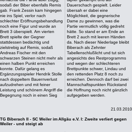
sodaß der Biber ebenfalls Remis
Dauerschach gespielt. Leider
gab. Frank Zessin kam hingegen
übersah er dabei eine
nie ins Spiel, verlor nach
Möglichkeit, die gegnerische
schlechter Eröffnungsbehandlung
Dame zu gewinnen, was die
noch eine Figur und wurde an
Partie vermutlich völlig gedreht
Brett 3 überspielt. Am vierten
hätte. So stand er am Ende an
Brett spielte der Gegner
Brett 2 auch mit leeren Händen
stattdessen bedächtig und
da. Nach dieser Niederlage bleibt
zielstrebig auf Remis, sodaß
Biberach als Zehnter
Andreas Fischer mit den
Tabellenschlußlicht und tut sich
schwarzen Steinen nicht mehr als
angesichts des Restprogramms
einen halben Punkt erreichen
und wegen der schlechteren
konnte. Dafür gelang es
Brettpunkte schwer, Lindau und
Ergänzungsspieler Hendrik Stolle
den rettenden Platz 8 noch zu
nach doppeltem Bauernverlust
erreichen. Dennoch darf bei zwei
aufzudrehen und mit feiner
Mannschaftspunkten Rückstand
Leistung und schönem Angriff die
die Hoffnung noch nicht gänzlich
Begegnung noch in einen Sieg
aufgegeben werden.
21.03.2010
TG Biberach II - SC Weiler im Allgäu e.V. I: Zweite verliert gegen
Weiler - und steigt ab