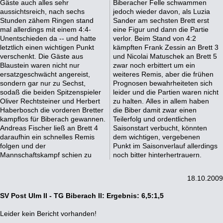
Gäste auch alles sehr
Biberacher Felle schwammen
aussichtsreich, nach sechs
jedoch wieder davon, als Luzia
Stunden zähem Ringen stand
Sander am sechsten Brett erst
mal allerdings mit einem 4:4-
eine Figur und dann die Partie
Unentschieden da -- und hatte
verlor. Beim Stand von 4:2
letztlich einen wichtigen Punkt
kämpften Frank Zessin an Brett 3
verschenkt. Die Gäste aus
und Nicolai Matuschek an Brett 5
Blaustein waren nicht nur
zwar noch erbittert um ein
ersatzgeschwächt angereist,
weiteres Remis, aber die frühen
sondern gar nur zu Sechst,
Prognosen bewahrheiteten sich
sodaß die beiden Spitzenspieler
leider und die Partien waren nicht
Oliver Rechtsteiner und Herbert
zu halten. Alles in allem haben
Haberbosch die vorderen Bretter
die Biber damit zwar einen
kampflos für Biberach gewannen.
Teilerfolg und ordentlichen
Andreas Fischer ließ an Brett 4
Saisonstart verbucht, könnten
daraufhin ein schnelles Remis
dem wichtigen, vergebenen
folgen und der
Punkt im Saisonverlauf allerdings
Mannschaftskampf schien zu
noch bitter hinterhertrauern.
18.10.2009
SV Post Ulm II - TG Biberach II: Ergebnis: 6,5:1,5
Leider kein Bericht vorhanden!