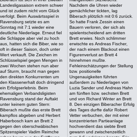
Landesligasaison extrem schwer
Nachdem die Uhren wieder
und ist zudem nicht vom Glück
gemächlicher tickten, lag
verfolgt. Beim Auswärtsspiel in
Biberach plötzlich mit 0:6 zurück.
Ravensburg setzte es am
So hatte Frank Zessin einen
Sonntag mit 7:1 wieder eine
Bauern verloren, der sich als
deutliche Niederlage. Erneut fiel
spielentscheidend am dritten
die Schlappe aber viel zu hoch
Brett erwies. Noch schlimmer
aus, hatten sich die Biber, wie so
erwischte es Andreas Fischer,
oft in dieser Saison, doch unter
der nach einem Blackout einen
Wert verkauft. Die Zeichen im
Figurenverlust an Brett 4
Schlüsselspiel gegen Mengen in
hinnehmen mußte.
zwei Wochen stehen nun aber
Fehleinschätzungen der Stellung
auf Sturm, braucht man gegen
bzw. positionelle
den direkten Konkurrenten um
Ungenauigkeiten führten
den Klassenerhalt doch dringend
außerdem zu Niederlagen von
ein Erfolgserlebnis. Beim
Luzia Sander und Andreas Hahn
ehemaligen Verbandsligisten
am fünften bzw. sechsten Brett
Ravensburg stand der Auftakt
und von Richard Winter an Brett
unter keinem guten Stern:
8. Den einzigen Biberacher Erfolg
Biberach mußte das erste Brett
des Tages durfte dafür Robert
kampflos abgeben und Herbert
Vetter verbuchen, der mit einer
Haberbosch kam an Brett 2
konzentrierten Partieanlage
gegen den oberschwäbischen
hochverdient das siebte Brett
Spitzenspieler Vadim Reimche
gewann und zwischenzeitlich