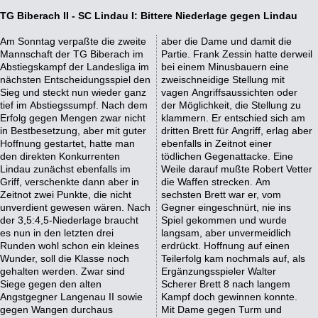
TG Biberach II - SC Lindau I: Bittere Niederlage gegen Lindau
Am Sonntag verpaßte die zweite
aber die Dame und damit die
Mannschaft der TG Biberach im
Partie. Frank Zessin hatte derweil
Abstiegskampf der Landesliga im
bei einem Minusbauern eine
nächsten Entscheidungsspiel den
zweischneidige Stellung mit
Sieg und steckt nun wieder ganz
vagen Angriffsaussichten oder
tief im Abstiegssumpf. Nach dem
der Möglichkeit, die Stellung zu
Erfolg gegen Mengen zwar nicht
klammern. Er entschied sich am
in Bestbesetzung, aber mit guter
dritten Brett für Angriff, erlag aber
Hoffnung gestartet, hatte man
ebenfalls in Zeitnot einer
den direkten Konkurrenten
tödlichen Gegenattacke. Eine
Lindau zunächst ebenfalls im
Weile darauf mußte Robert Vetter
Griff, verschenkte dann aber in
die Waffen strecken. Am
Zeitnot zwei Punkte, die nicht
sechsten Brett war er, vom
unverdient gewesen wären. Nach
Gegner eingeschnürt, nie ins
der 3,5:4,5-Niederlage braucht
Spiel gekommen und wurde
es nun in den letzten drei
langsam, aber unvermeidlich
Runden wohl schon ein kleines
erdrückt. Hoffnung auf einen
Wunder, soll die Klasse noch
Teilerfolg kam nochmals auf, als
gehalten werden. Zwar sind
Ergänzungsspieler Walter
Siege gegen den alten
Scherer Brett 8 nach langem
Angstgegner Langenau II sowie
Kampf doch gewinnen konnte.
gegen Wangen durchaus
Mit Dame gegen Turm und