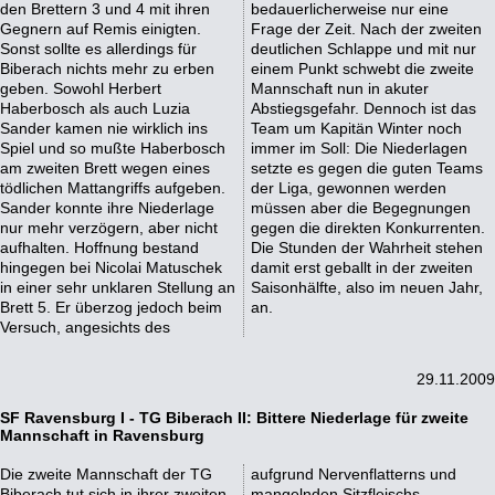
den Brettern 3 und 4 mit ihren
bedauerlicherweise nur eine
Gegnern auf Remis einigten.
Frage der Zeit. Nach der zweiten
Sonst sollte es allerdings für
deutlichen Schlappe und mit nur
Biberach nichts mehr zu erben
einem Punkt schwebt die zweite
geben. Sowohl Herbert
Mannschaft nun in akuter
Haberbosch als auch Luzia
Abstiegsgefahr. Dennoch ist das
Sander kamen nie wirklich ins
Team um Kapitän Winter noch
Spiel und so mußte Haberbosch
immer im Soll: Die Niederlagen
am zweiten Brett wegen eines
setzte es gegen die guten Teams
tödlichen Mattangriffs aufgeben.
der Liga, gewonnen werden
Sander konnte ihre Niederlage
müssen aber die Begegnungen
nur mehr verzögern, aber nicht
gegen die direkten Konkurrenten.
aufhalten. Hoffnung bestand
Die Stunden der Wahrheit stehen
hingegen bei Nicolai Matuschek
damit erst geballt in der zweiten
in einer sehr unklaren Stellung an
Saisonhälfte, also im neuen Jahr,
Brett 5. Er überzog jedoch beim
an.
Versuch, angesichts des
29.11.2009
SF Ravensburg I - TG Biberach II: Bittere Niederlage für zweite
Mannschaft in Ravensburg
Die zweite Mannschaft der TG
aufgrund Nervenflatterns und
Biberach tut sich in ihrer zweiten
mangelnden Sitzfleischs.