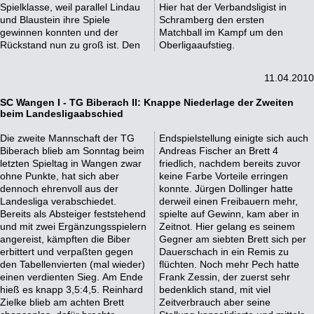
Spielklasse, weil parallel Lindau
Hier hat der Verbandsligist in
und Blaustein ihre Spiele
Schramberg den ersten
gewinnen konnten und der
Matchball im Kampf um den
Rückstand nun zu groß ist. Den
Oberligaaufstieg.
11.04.2010
SC Wangen I - TG Biberach II: Knappe Niederlage der Zweiten
beim Landesligaabschied
Die zweite Mannschaft der TG
Endspielstellung einigte sich auch
Biberach blieb am Sonntag beim
Andreas Fischer an Brett 4
letzten Spieltag in Wangen zwar
friedlich, nachdem bereits zuvor
ohne Punkte, hat sich aber
keine Farbe Vorteile erringen
dennoch ehrenvoll aus der
konnte. Jürgen Dollinger hatte
Landesliga verabschiedet.
derweil einen Freibauern mehr,
Bereits als Absteiger feststehend
spielte auf Gewinn, kam aber in
und mit zwei Ergänzungsspielern
Zeitnot. Hier gelang es seinem
angereist, kämpften die Biber
Gegner am siebten Brett sich per
erbittert und verpaßten gegen
Dauerschach in ein Remis zu
den Tabellenvierten (mal wieder)
flüchten. Noch mehr Pech hatte
einen verdienten Sieg. Am Ende
Frank Zessin, der zuerst sehr
hieß es knapp 3,5:4,5. Reinhard
bedenklich stand, mit viel
Zielke blieb am achten Brett
Zeitverbrauch aber seine