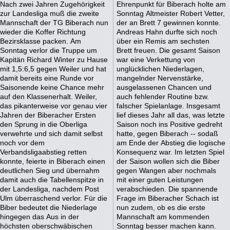
Nach zwei Jahren Zugehörigkeit
Ehrenpunkt für Biberach holte am
zur Landesliga muß die zweite
Sonntag Altmeister Robert Vetter,
Mannschaft der TG Biberach nun
der an Brett 7 gewinnen konnte.
wieder die Koffer Richtung
Andreas Hahn durfte sich noch
Bezirsklasse packen. Am
über ein Remis am sechsten
Sonntag verlor die Truppe um
Brett freuen. Die gesamt Saison
Kapitän Richard Winter zu Hause
war eine Verkettung von
mit 1,5:6,5 gegen Weiler und hat
unglücklichen Niederlagen,
damit bereits eine Runde vor
mangelnder Nervenstärke,
Saisonende keine Chance mehr
ausgelassenen Chancen und
auf den Klassenerhalt. Weiler,
auch fehlender Routine bzw.
das pikanterweise vor genau vier
falscher Spielanlage. Insgesamt
Jahren der Biberacher Ersten
lief dieses Jahr all das, was letzte
den Sprung in die Oberliga
Saison noch ins Positive gedreht
verwehrte und sich damit selbst
hatte, gegen Biberach -- sodaß
noch vor dem
am Ende der Abstieg die logische
Verbandsligaabstieg retten
Konsequenz war. Im letzten Spiel
konnte, feierte in Biberach einen
der Saison wollen sich die Biber
deutlichen Sieg und übernahm
gegen Wangen aber nochmals
damit auch die Tabellenspitze in
mit einer guten Leistungen
der Landesliga, nachdem Post
verabschieden. Die spannende
Ulm überraschend verlor. Für die
Frage im Biberacher Schach ist
Biber bedeutet die Niederlage
nun zudem, ob es die erste
hingegen das Aus in der
Mannschaft am kommenden
höchsten oberschwäbischen
Sonntag besser machen kann.