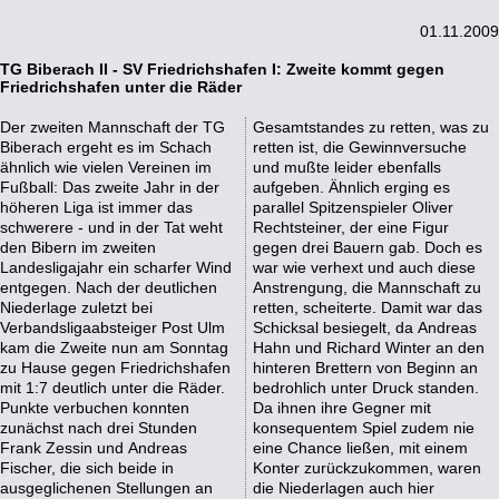
01.11.2009
TG Biberach II - SV Friedrichshafen I: Zweite kommt gegen
Friedrichshafen unter die Räder
Der zweiten Mannschaft der TG
Gesamtstandes zu retten, was zu
Biberach ergeht es im Schach
retten ist, die Gewinnversuche
ähnlich wie vielen Vereinen im
und mußte leider ebenfalls
Fußball: Das zweite Jahr in der
aufgeben. Ähnlich erging es
höheren Liga ist immer das
parallel Spitzenspieler Oliver
schwerere - und in der Tat weht
Rechtsteiner, der eine Figur
den Bibern im zweiten
gegen drei Bauern gab. Doch es
Landesligajahr ein scharfer Wind
war wie verhext und auch diese
entgegen. Nach der deutlichen
Anstrengung, die Mannschaft zu
Niederlage zuletzt bei
retten, scheiterte. Damit war das
Verbandsligaabsteiger Post Ulm
Schicksal besiegelt, da Andreas
kam die Zweite nun am Sonntag
Hahn und Richard Winter an den
zu Hause gegen Friedrichshafen
hinteren Brettern von Beginn an
mit 1:7 deutlich unter die Räder.
bedrohlich unter Druck standen.
Punkte verbuchen konnten
Da ihnen ihre Gegner mit
zunächst nach drei Stunden
konsequentem Spiel zudem nie
Frank Zessin und Andreas
eine Chance ließen, mit einem
Fischer, die sich beide in
Konter zurückzukommen, waren
ausgeglichenen Stellungen an
die Niederlagen auch hier