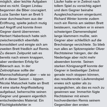
möglich, aber leichte Aufgaben
Läufer hatte er in Zeitnot nach
sind es nicht. Gegen Lindau
tollem Spiel zu vorsichtig agiert
begannen die Biber couragiert.
und dem Gegner beinahe
Luzia Sander kam an Brett 5
Ausgleichschancen eingeräumt.
zwar durchwachsen aus der
Richard Winter konnte zudem
Eröffnung, spielte jedoch mutig
noch ein Remis am siebten Brett
auf Angriff und konnte ihren
beisteuern, nachdem er in einem
Gegner damit überrennen.
schwierigen Damenendspiel
Herbert Haberbosch hatte sich
lange klammern mußte, sein
zwischenzeitlich ebenfalls
Gegner aber schließlich auf die
konsolidiert und einigte sich am
Brechstange verzichtete. So blieb
zweiten Brett friedlich auf Remis.
nun alles an Spitzenspieler Oliver
Zu diesem Zeitpunkt sah es
Rechtsteiner hängen, der die
bereits nach einem knappen,
Niederlage aber nicht mehr
aber verdienten Erfolg für
abwenden konnte. Seinen
Biberach aus. In der
starken Königsangriff konnte der
Zeitnotphase sollte der
Gegner in beidseitiger Zeitnot
Mannschaftskampf aber -- wie so
gerade noch stoppen können,
oft in dieser Saison -- kippen.
das resultierende Läuferendspiel
Nicolai Matuschek hatte an Brett
erwies sich später als zu
4 eine starke Angriffsstellung
ausgeglichen, als das es noch zu
aufgebaut, beherrschte seinen
gewinnen war. Immerhin fügte
Gegner und gewann eigentlich
Rechtsteiner mit einem
entscheidendes Material. Ein
hochverdienten Remis seinem
Flüchtigkeitsfehler in
Gegenüber den ersten