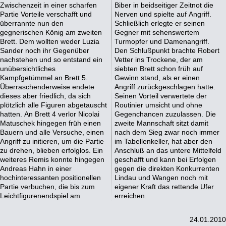
Zwischenzeit in einer scharfen
Biber in beidseitiger Zeitnot die
Partie Vorteile verschafft und
Nerven und spielte auf Angriff.
überrannte nun den
Schließlich erlegte er seinen
gegnerischen König am zweiten
Gegner mit sehenswertem
Brett. Dem wollten weder Luzia
Turmopfer und Damenangriff.
Sander noch ihr Gegenüber
Den Schlußpunkt brachte Robert
nachstehen und so entstand ein
Vetter ins Trockene, der am
unübersichtliches
siebten Brett schon früh auf
Kampfgetümmel an Brett 5.
Gewinn stand, als er einen
Überraschenderweise endete
Angriff zurückgeschlagen hatte.
dieses aber friedlich, da sich
Seinen Vorteil verwertete der
plötzlich alle Figuren abgetauscht
Routinier umsicht und ohne
hatten. An Brett 4 verlor Nicolai
Gegenchancen zuzulassen. Die
Matuschek hingegen früh einen
zweite Mannschaft sitzt damit
Bauern und alle Versuche, einen
nach dem Sieg zwar noch immer
Angriff zu initieren, um die Partie
im Tabellenkeller, hat aber den
zu drehen, blieben erfolglos. Ein
Anschluß an das untere Mittelfeld
weiteres Remis konnte hingegen
geschafft und kann bei Erfolgen
Andreas Hahn in einer
gegen die direkten Konkurrenten
hochinteressanten positionellen
Lindau und Wangen noch mit
Partie verbuchen, die bis zum
eigener Kraft das rettende Ufer
Leichtfigurenendspiel am
erreichen.
24.01.2010