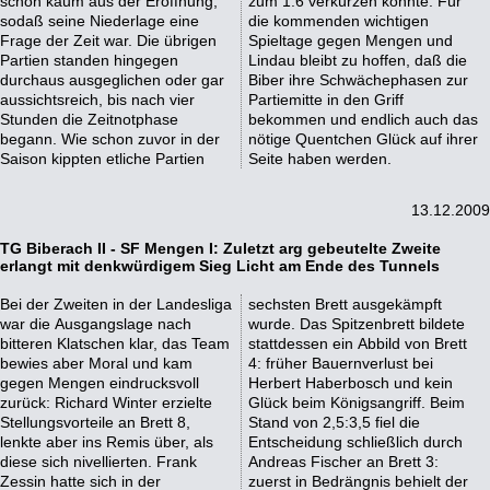
schon kaum aus der Eröffnung,
zum 1:6 verkürzen konnte. Für
sodaß seine Niederlage eine
die kommenden wichtigen
Frage der Zeit war. Die übrigen
Spieltage gegen Mengen und
Partien standen hingegen
Lindau bleibt zu hoffen, daß die
durchaus ausgeglichen oder gar
Biber ihre Schwächephasen zur
aussichtsreich, bis nach vier
Partiemitte in den Griff
Stunden die Zeitnotphase
bekommen und endlich auch das
begann. Wie schon zuvor in der
nötige Quentchen Glück auf ihrer
Saison kippten etliche Partien
Seite haben werden.
13.12.2009
TG Biberach II - SF Mengen I: Zuletzt arg gebeutelte Zweite
erlangt mit denkwürdigem Sieg Licht am Ende des Tunnels
Bei der Zweiten in der Landesliga
sechsten Brett ausgekämpft
war die Ausgangslage nach
wurde. Das Spitzenbrett bildete
bitteren Klatschen klar, das Team
stattdessen ein Abbild von Brett
bewies aber Moral und kam
4: früher Bauernverlust bei
gegen Mengen eindrucksvoll
Herbert Haberbosch und kein
zurück: Richard Winter erzielte
Glück beim Königsangriff. Beim
Stellungsvorteile an Brett 8,
Stand von 2,5:3,5 fiel die
lenkte aber ins Remis über, als
Entscheidung schließlich durch
diese sich nivellierten. Frank
Andreas Fischer an Brett 3:
Zessin hatte sich in der
zuerst in Bedrängnis behielt der