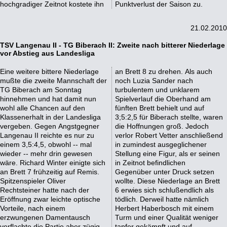
hochgradiger Zeitnot kostete ihn
Punktverlust der Saison zu.
21.02.2010
TSV Langenau II - TG Biberach II: Zweite nach bitterer Niederlage
vor Abstieg aus Landesliga
Eine weitere bittere Niederlage
an Brett 8 zu drehen. Als auch
mußte die zweite Mannschaft der
noch Luzia Sander nach
TG Biberach am Sonntag
turbulentem und unklarem
hinnehmen und hat damit nun
Spielverlauf die Oberhand am
wohl alle Chancen auf den
fünften Brett behielt und auf
Klassenerhalt in der Landesliga
3;5:2,5 für Biberach stellte, waren
vergeben. Gegen Angstgegner
die Hoffnungen groß. Jedoch
Langenau II reichte es nur zu
verlor Robert Vetter anschließend
einem 3,5:4,5, obwohl -- mal
in zumindest ausgeglichener
wieder -- mehr drin gewesen
Stellung eine Figur, als er seinen
wäre. Richard Winter einigte sich
in Zeitnot befindlichen
an Brett 7 frühzeitig auf Remis.
Gegenüber unter Druck setzen
Spitzenspieler Oliver
wollte. Diese Niederlage an Brett
Rechtsteiner hatte nach der
6 erwies sich schlußendlich als
Eröffnung zwar leichte optische
tödlich. Derweil hatte nämlich
Vorteile, nach einem
Herbert Haberbosch mit einem
erzwungenen Damentausch
Turm und einer Qualität weniger
verflachte die Partie aber zügig,
tapfer gekämpft und auf