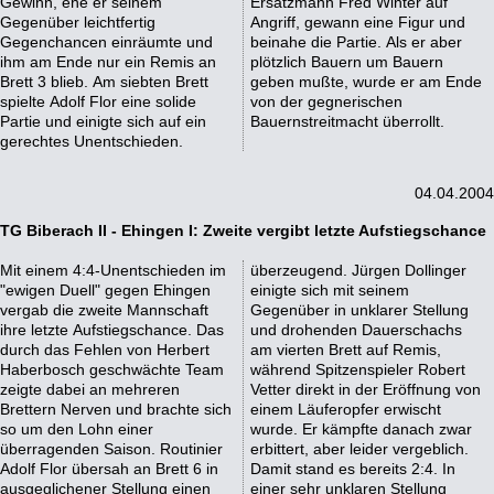
Gewinn, ehe er seinem
Ersatzmann Fred Winter auf
Gegenüber leichtfertig
Angriff, gewann eine Figur und
Gegenchancen einräumte und
beinahe die Partie. Als er aber
ihm am Ende nur ein Remis an
plötzlich Bauern um Bauern
Brett 3 blieb. Am siebten Brett
geben mußte, wurde er am Ende
spielte Adolf Flor eine solide
von der gegnerischen
Partie und einigte sich auf ein
Bauernstreitmacht überrollt.
gerechtes Unentschieden.
04.04.2004
TG Biberach II - Ehingen I: Zweite vergibt letzte Aufstiegschance
Mit einem 4:4-Unentschieden im
überzeugend. Jürgen Dollinger
"ewigen Duell" gegen Ehingen
einigte sich mit seinem
vergab die zweite Mannschaft
Gegenüber in unklarer Stellung
ihre letzte Aufstiegschance. Das
und drohenden Dauerschachs
durch das Fehlen von Herbert
am vierten Brett auf Remis,
Haberbosch geschwächte Team
während Spitzenspieler Robert
zeigte dabei an mehreren
Vetter direkt in der Eröffnung von
Brettern Nerven und brachte sich
einem Läuferopfer erwischt
so um den Lohn einer
wurde. Er kämpfte danach zwar
überragenden Saison. Routinier
erbittert, aber leider vergeblich.
Adolf Flor übersah an Brett 6 in
Damit stand es bereits 2:4. In
ausgeglichener Stellung einen
einer sehr unklaren Stellung