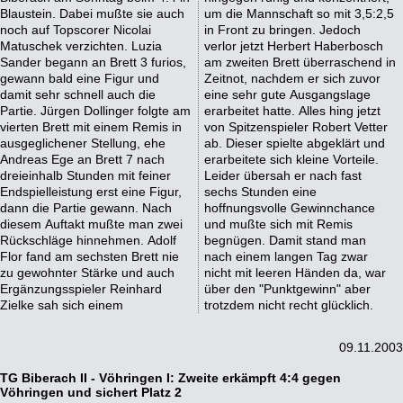
Blaustein. Dabei mußte sie auch
um die Mannschaft so mit 3,5:2,5
noch auf Topscorer Nicolai
in Front zu bringen. Jedoch
Matuschek verzichten. Luzia
verlor jetzt Herbert Haberbosch
Sander begann an Brett 3 furios,
am zweiten Brett überraschend in
gewann bald eine Figur und
Zeitnot, nachdem er sich zuvor
damit sehr schnell auch die
eine sehr gute Ausgangslage
Partie. Jürgen Dollinger folgte am
erarbeitet hatte. Alles hing jetzt
vierten Brett mit einem Remis in
von Spitzenspieler Robert Vetter
ausgeglichener Stellung, ehe
ab. Dieser spielte abgeklärt und
Andreas Ege an Brett 7 nach
erarbeitete sich kleine Vorteile.
dreieinhalb Stunden mit feiner
Leider übersah er nach fast
Endspielleistung erst eine Figur,
sechs Stunden eine
dann die Partie gewann. Nach
hoffnungsvolle Gewinnchance
diesem Auftakt mußte man zwei
und mußte sich mit Remis
Rückschläge hinnehmen. Adolf
begnügen. Damit stand man
Flor fand am sechsten Brett nie
nach einem langen Tag zwar
zu gewohnter Stärke und auch
nicht mit leeren Händen da, war
Ergänzungsspieler Reinhard
über den "Punktgewinn" aber
Zielke sah sich einem
trotzdem nicht recht glücklich.
09.11.2003
TG Biberach II - Vöhringen I: Zweite erkämpft 4:4 gegen
Vöhringen und sichert Platz 2