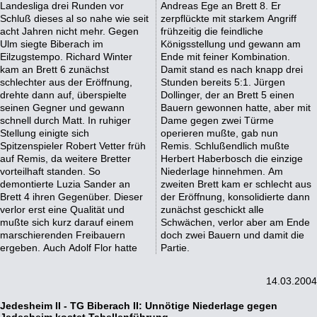
Landesliga drei Runden vor
Andreas Ege an Brett 8. Er
Schluß dieses al so nahe wie seit
zerpflückte mit starkem Angriff
acht Jahren nicht mehr. Gegen
frühzeitig die feindliche
Ulm siegte Biberach im
Königsstellung und gewann am
Eilzugstempo. Richard Winter
Ende mit feiner Kombination.
kam an Brett 6 zunächst
Damit stand es nach knapp drei
schlechter aus der Eröffnung,
Stunden bereits 5:1. Jürgen
drehte dann auf, überspielte
Dollinger, der an Brett 5 einen
seinen Gegner und gewann
Bauern gewonnen hatte, aber mit
schnell durch Matt. In ruhiger
Dame gegen zwei Türme
Stellung einigte sich
operieren mußte, gab nun
Spitzenspieler Robert Vetter früh
Remis. Schlußendlich mußte
auf Remis, da weitere Bretter
Herbert Haberbosch die einzige
vorteilhaft standen. So
Niederlage hinnehmen. Am
demontierte Luzia Sander an
zweiten Brett kam er schlecht aus
Brett 4 ihren Gegenüber. Dieser
der Eröffnung, konsolidierte dann
verlor erst eine Qualität und
zunächst geschickt alle
mußte sich kurz darauf einem
Schwächen, verlor aber am Ende
marschierenden Freibauern
doch zwei Bauern und damit die
ergeben. Auch Adolf Flor hatte
Partie.
14.03.2004
Jedesheim II - TG Biberach II: Unnötige Niederlage gegen
Jedesheim kostet Tabellenführung