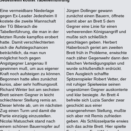
Eine vermeidbare Niederlage
Jürgen Dollinger gewann
gegen Ex-Leader Jedesheim II
zunächst einen Bauern, öffnete
kostete die zweite Mannschaft
damit aber an Brett 5 dem
der TG Biberach die
Gegner eine Linie für einen
Tabellenführung, die man in der
verheerenden Königsangriff und
letzten Runde kampflos erobert
mußte sich schließlich
hatte. Damit verschlechterten
geschlagen geben. Herbert
sich die Aufstiegschancen
Haberbosch geriet am zweiten
beträchtlich, da man nun
Brett früh in Probleme, erwischte
möglichst hoch gegen
nach zäher Gegenwehr dann den
Angstgegner Langenau II
falschen Verteidigungsplan und
gewinnen muß, um aus eigener
wurde schlußendlich erdrückt.
Kraft noch aufsteigen zu können.
Den Ausgleich schaffte
Begonnen hatte alles zunächst
Spitzenspieler Robert Vetter, der
kurios, aber sehr hoffnungsvoll.
mit ruhiger Spielweise seinen
Richard Winter bot am sechsten
ungestümen Gegner auskonterte
Brett seinem Gegner in leicht
und klar besiegte. An Brett 4
schlechterer Stellung remis an.
befreite sich Luzia Sander zwar
Dieser lehnte ab, um im nächsten
geschickt aus einer
Zug einen Turm und damit die
unangenehmen Stellung, mußte
Partie einzügig einzustellen.
sich aber mit Remis zufrieden
Nicolai Matuschek stand nach
geben. Als Schlüsselpartie erwies
einem schönen Bauernopfer auf
sich das achte Brett. Hier spielte