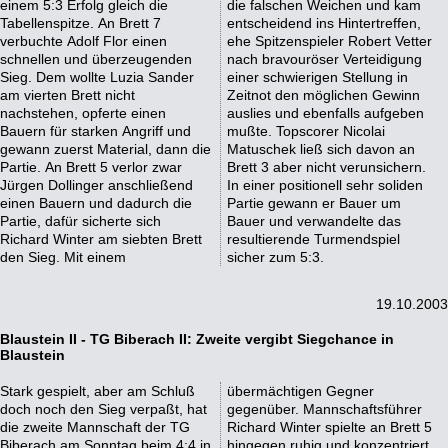
einem 5:3 Erfolg gleich die
die falschen Weichen und kam
Tabellenspitze. An Brett 7
entscheidend ins Hintertreffen,
verbuchte Adolf Flor einen
ehe Spitzenspieler Robert Vetter
schnellen und überzeugenden
nach bravouröser Verteidigung
Sieg. Dem wollte Luzia Sander
einer schwierigen Stellung in
am vierten Brett nicht
Zeitnot den möglichen Gewinn
nachstehen, opferte einen
auslies und ebenfalls aufgeben
Bauern für starken Angriff und
mußte. Topscorer Nicolai
gewann zuerst Material, dann die
Matuschek ließ sich davon an
Partie. An Brett 5 verlor zwar
Brett 3 aber nicht verunsichern.
Jürgen Dollinger anschließend
In einer positionell sehr soliden
einen Bauern und dadurch die
Partie gewann er Bauer um
Partie, dafür sicherte sich
Bauer und verwandelte das
Richard Winter am siebten Brett
resultierende Turmendspiel
den Sieg. Mit einem
sicher zum 5:3.
19.10.2003
Blaustein II - TG Biberach II: Zweite vergibt Siegchance in
Blaustein
Stark gespielt, aber am Schluß
übermächtigen Gegner
doch noch den Sieg verpaßt, hat
gegenüber. Mannschaftsführer
die zweite Mannschaft der TG
Richard Winter spielte an Brett 5
Biberach am Sonntag beim 4:4 in
hingegen ruhig und konzentriert,