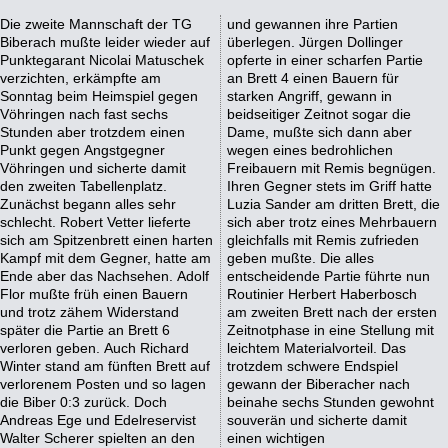
Die zweite Mannschaft der TG
und gewannen ihre Partien
Biberach mußte leider wieder auf
überlegen. Jürgen Dollinger
Punktegarant Nicolai Matuschek
opferte in einer scharfen Partie
verzichten, erkämpfte am
an Brett 4 einen Bauern für
Sonntag beim Heimspiel gegen
starken Angriff, gewann in
Vöhringen nach fast sechs
beidseitiger Zeitnot sogar die
Stunden aber trotzdem einen
Dame, mußte sich dann aber
Punkt gegen Angstgegner
wegen eines bedrohlichen
Vöhringen und sicherte damit
Freibauern mit Remis begnügen.
den zweiten Tabellenplatz.
Ihren Gegner stets im Griff hatte
Zunächst begann alles sehr
Luzia Sander am dritten Brett, die
schlecht. Robert Vetter lieferte
sich aber trotz eines Mehrbauern
sich am Spitzenbrett einen harten
gleichfalls mit Remis zufrieden
Kampf mit dem Gegner, hatte am
geben mußte. Die alles
Ende aber das Nachsehen. Adolf
entscheidende Partie führte nun
Flor mußte früh einen Bauern
Routinier Herbert Haberbosch
und trotz zähem Widerstand
am zweiten Brett nach der ersten
später die Partie an Brett 6
Zeitnotphase in eine Stellung mit
verloren geben. Auch Richard
leichtem Materialvorteil. Das
Winter stand am fünften Brett auf
trotzdem schwere Endspiel
verlorenem Posten und so lagen
gewann der Biberacher nach
die Biber 0:3 zurück. Doch
beinahe sechs Stunden gewohnt
Andreas Ege und Edelreservist
souverän und sicherte damit
Walter Scherer spielten an den
einen wichtigen