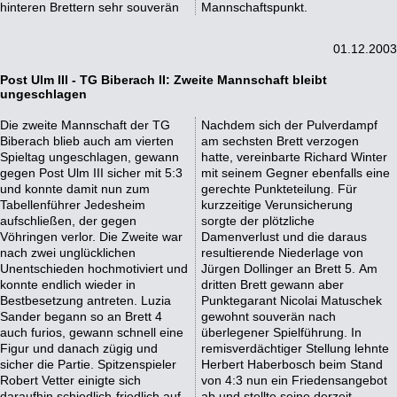
hinteren Brettern sehr souverän
Mannschaftspunkt.
01.12.2003
Post Ulm III - TG Biberach II: Zweite Mannschaft bleibt
ungeschlagen
Die zweite Mannschaft der TG
Nachdem sich der Pulverdampf
Biberach blieb auch am vierten
am sechsten Brett verzogen
Spieltag ungeschlagen, gewann
hatte, vereinbarte Richard Winter
gegen Post Ulm III sicher mit 5:3
mit seinem Gegner ebenfalls eine
und konnte damit nun zum
gerechte Punkteteilung. Für
Tabellenführer Jedesheim
kurzzeitige Verunsicherung
aufschließen, der gegen
sorgte der plötzliche
Vöhringen verlor. Die Zweite war
Damenverlust und die daraus
nach zwei unglücklichen
resultierende Niederlage von
Unentschieden hochmotiviert und
Jürgen Dollinger an Brett 5. Am
konnte endlich wieder in
dritten Brett gewann aber
Bestbesetzung antreten. Luzia
Punktegarant Nicolai Matuschek
Sander begann so an Brett 4
gewohnt souverän nach
auch furios, gewann schnell eine
überlegener Spielführung. In
Figur und danach zügig und
remisverdächtiger Stellung lehnte
sicher die Partie. Spitzenspieler
Herbert Haberbosch beim Stand
Robert Vetter einigte sich
von 4:3 nun ein Friedensangebot
daraufhin schiedlich-friedlich auf
ab und stellte seine derzeit