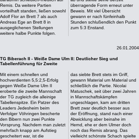
Remis. Da weitere Partien
überragende Form erneut unter
vorteilhaft standen, ließen sowohl
Beweis. Mit viel Übersicht
Adolf Flor an Brett 7 als auch
gewann er nach fünfeinhalb
Andreas Ege an Brett 8 in
Stunden schlußendlich den Punkt
ausgeglichenen Stellungen
zum 5:3 Enstand.
weitere halbe Punkte folgen.
26.01.2004
TG Biberach II - Weiße Dame Ulm II: Deutlicher Sieg und
Tabellenführung für Zweite
Mit einem schnellen und
das siebte Brett stets im Griff,
hochverdienten 5,5:2,5-Erfolg
gewann Material um Material und
gegen Weiße Dame Ulm II
schließlich die Partie. Nicolai
eroberte die zweite Mannschaft
Matuschek, seit über zwei Jahren
der TG zugleich die alleinige
in Mannschaftskämpfen
Tabellenspitze. Ein Patzer des
ungeschlagen, kam am dritten
Leaders Jedesheim beim
Brett zwar deutlich besser aus
Verfolger Vöhringen bescherte
der Eröffnung, stand nach einer
den Bibern nun zwei Punkte
Abwicklung aber beinahe im
Vorsprung. Nachdem man zuletzt
Hemd, ehe er dem Ulmer doch
mehrfach knapp am Aufstieg
noch das Remis abrang. Das
gescheitert war, ist die
vielleicht schönste Schach spielte